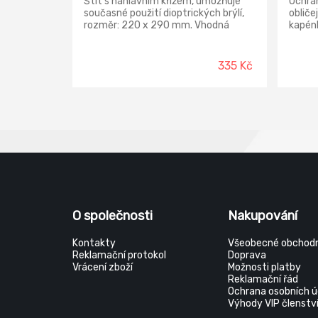
Štít s náhlavním křížem, umožňuje
Ochran
současné použití dioptrických brýlí,
obliče
rozměr: 220 x 290 mm. Vhodná
kapén
ochrana očí, obličeje a dýchacích
orgánů před mechanickými
částicemi.
335 Kč
O společnosti
Nakupování
Kontakty
Všeobecné obchodn
Reklamační protokol
Doprava
Vrácení zboží
Možnosti platby
Reklamační řád
Ochrana osobních ú
Výhody VIP členstv