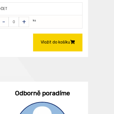
OČET
-
+
ks
Vložit do košíku
Odborně poradíme