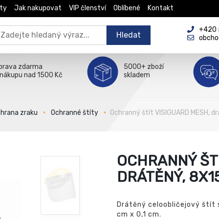
ty
Jak nakupovat
VIP členství
Oblíbené
Kontakt
+420 5
Hledat
obcho
prava zdarma
5000+ zboží
 nákupu nad 1500 Kč
skladem
hrana zraku
Ochranné štíty
Ochranný štít VISIGUARD MESH, dr
OCHRANNÝ ŠTÍ
DRÁTĚNÝ, 8X15
Drátěný celoobličejový štít
cm x 0,1 cm.