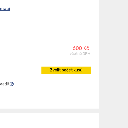
rmací
600 Kč
včetně DPH
Zvolit počet kusů
oradit