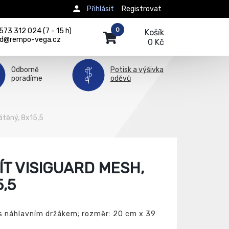
Přihlásit
Registrovat
0
73 312 024 (7 - 15 h)
Košík
d@rempo-vega.cz
0 Kč
Odborně
Potisk a výšivka
poradíme
oděvů
átěný, 8x15,5
T VISIGUARD MESH,
,5
 s náhlavním držákem; rozměr: 20 cm x 39