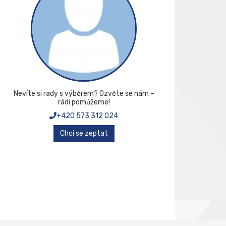
Nevíte si rady s výběrem? Ozvěte se nám –
rádi pomůžeme!
+420 573 312 024
Chci se zeptat