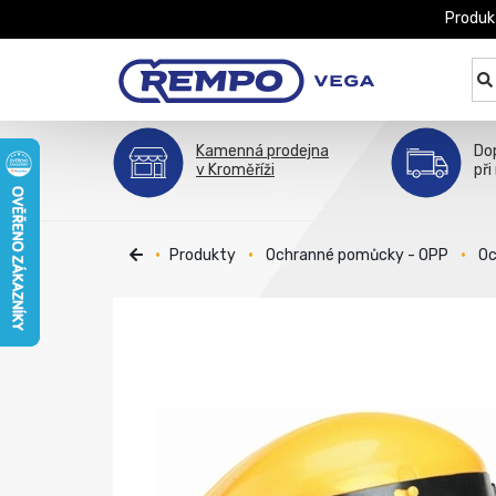
Produk
Kamenná prodejna
Do
v Kroměříži
při
Produkty
Ochranné pomůcky - OPP
Oc