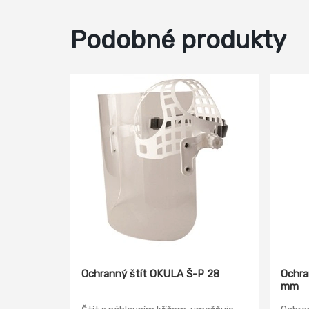
Podobné produkty
Ochranný štít OKULA Š-P 28
Ochra
mm