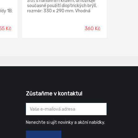
Štít s náhlavním křížem, umožňuje
současné použití dioptrických brýlí,
dy 1B;
rozměr: 330 x 290 mm. Vhodná
m.
ochrana očí, obličeje a dýchacích
orgánů před mechanickými
částicemi.
55 Kč
360 Kč
Zůstaňme v kontaktu!
Nenechte si ujít novinky a akční nabídky.