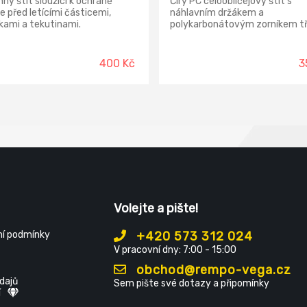
ný štít sloužící k ochraně
Čirý PC celoobličejový štít s
je před letícími částicemi,
náhlavním držákem a
kami a tekutinami.
polykarbonátovým zorníkem tří
rozměr: 20 cm x 39 cm x 0,1 c
Norma: EN 166
400 Kč
3
Volejte a pište!
í podmínky
+420 573 312 024
V pracovní dny: 7:00 - 15:00
obchod@rempo-vega.cz
dajů
Sem pište své dotazy a připomínky
í