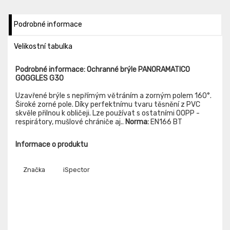
Podrobné informace
Velikostní tabulka
Podrobné informace: Ochranné brýle PANORAMATICO
GOGGLES G30
Uzavřené brýle s nepřímým větráním a zorným polem 160°.
Široké zorné pole. Díky perfektnímu tvaru těsnění z PVC
skvěle přilnou k obličeji. Lze používat s ostatními OOPP -
respirátory, mušlové chrániče aj..
Norma:
EN166 BT
Informace o produktu
Značka
iSpector