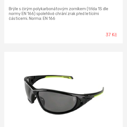
Brýle s čirým polykarbonátovým zorníkem (třída 1S dle
normy EN 166) spolehlivě chrání zrak před letícími
částicemi. Norma: EN 166
37 Kč