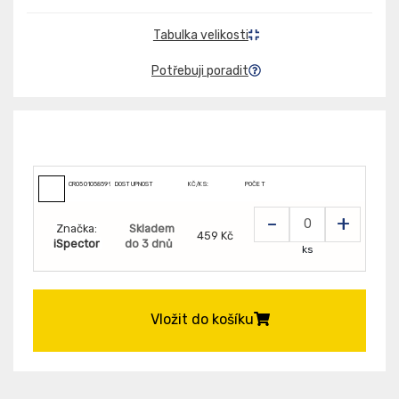
Tabulka velikosti
Potřebuji poradit
CR0501058599999
DOSTUPNOST
KČ/KS:
POČET
-
+
Značka:
Skladem
459 Kč
iSpector
do 3 dnů
ks
Vložit do košíku