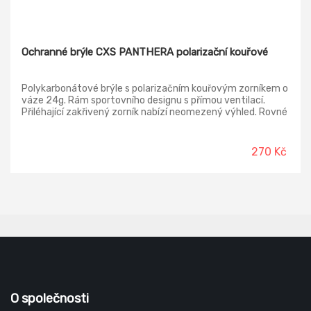
Ochranné brýle CXS PANTHERA polarizační kouřové
Polykarbonátové brýle s polarizačním kouřovým zorníkem o
váze 24g. Rám sportovního designu s přímou ventilací.
Přiléhající zakřivený zorník nabízí neomezený výhled. Rovné
stranice s pevnou délkou vyrobeny z polykarbonátu a
vstřikovaného TPE pro maximální komfort a zabránění
sklouzávání. Vloženy do CXS sáčku na brýle. Polarizační
270 Kč
zorník poskytuje ochranu UV400, jež absorbuje 99,9% UVA a
UVB záření. Minimalizuje nežádoucí odlesky slunečních
paprsků. Antiscratch vrstva prodlužuje životnost zorníku a
snižuje riziko poškrábání. Brýle splňují požadavky dle normy
EN ISO 12312-1:2013. Jelikož nesplňují normu pro osobní
prostředky k ochraně očí, jsou vhodné pro volnočasové
aktivity, jízdu na kole, rybaření a řízení auta.
O společnosti