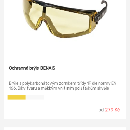
Ochranné brýle BENAIS
Brýle s polykarbonátovým zorníkem třídy 1F dle normy EN
166. Díky tvaru a měkkým vnitřním polštářkům skvěle
přiléhají na obličej. Žlutý zorník s ochranným filtrem proti UV
záření dle normy EN 170.
od
279 Kč