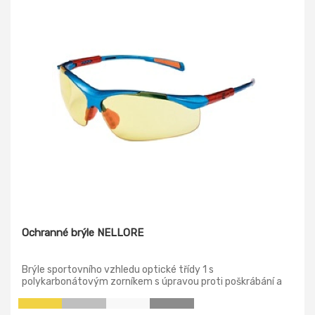
Ochranné brýle NELLORE
Brýle sportovního vzhledu optické třídy 1 s
polykarbonátovým zorníkem s úpravou proti poškrábání a
orosení (třída F dle normy EN 166), ochranou proti nárazu s
malou energií a nastavitelnou délkou stranic. Žlutý zorník