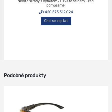
Nevíte si rady s výběrem? Ozvěte se nám – rádi
pomůžeme!
+420 573 312 024
Chci se zeptat
Podobné produkty