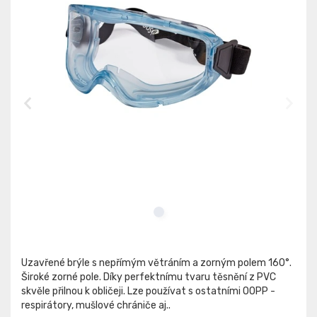
Uzavřené brýle s nepřímým větráním a zorným polem 160°.
Široké zorné pole. Díky perfektnímu tvaru těsnění z PVC
skvěle přilnou k obličeji. Lze používat s ostatními OOPP -
respirátory, mušlové chrániče aj..