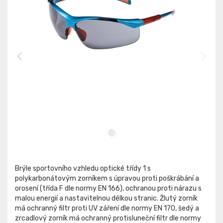
Brýle sportovního vzhledu optické třídy 1 s
polykarbonátovým zorníkem s úpravou proti poškrábání a
orosení (třída F dle normy EN 166), ochranou proti nárazu s
malou energií a nastavitelnou délkou stranic. Žlutý zorník
má ochranný filtr proti UV záření dle normy EN 170, šedý a
zrcadlový zorník má ochranný protisluneční filtr dle normy