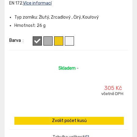
EN 172.
Více informací
Typ zorníku: Žlutý, Zrcadlový , Čirý, Kouřový
Hmotnost: 26 g
Barva
:
Skladem
-
305 Kč
včetně DPH
Zvolit počet kusů