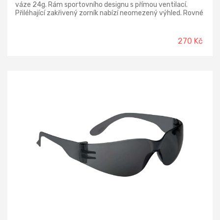
váze 24g. Rám sportovního designu s přímou ventilací.
Přiléhající zakřivený zorník nabízí neomezený výhled. Rovné
stranice s pevnou délkou vyrobeny z polykarbonátu a
vstřikovaného TPE pro maximální komfort a zabránění
sklouzávání. Vloženy do CXS sáčku na brýle. Polarizační
270 Kč
zorník poskytuje ochranu UV400, jež absorbuje 99,9% UVA a
UVB záření. Minimalizuje nežádoucí odlesky slunečních
paprsků. Antiscratch vrstva prodlužuje životnost zorníku a
snižuje riziko poškrábání. Brýle splňují požadavky dle normy
EN ISO 12312-1:2013. Jelikož nesplňují normu pro osobní
prostředky k ochraně očí, jsou vhodné pro volnočasové
aktivity, jízdu na kole, rybaření a řízení auta.