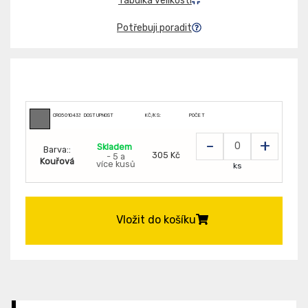
Tabulka velikosti
Potřebuji poradit
CR0501043306999
DOSTUPNOST
KČ/KS:
POČET
-
+
Skladem
Barva::
305 Kč
- 5 a
Kouřová
více kusů
ks
Vložit do košíku