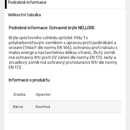
Podrobné informace
Velikostní tabulka
Podrobné informace: Ochranné brýle NELLORE
Brýle sportovního vzhledu optické třídy 1 s
polykarbonátovým zorníkem s úpravou proti poškrábání a
orosení (třída F dle normy EN 166), ochranou proti nárazu s
malou energií a nastavitelnou délkou stranic. Žlutý zorník
má ochranný filtr proti UV záření dle normy EN 170, šedý a
zrcadlový zorník má ochranný protisluneční filtr dle normy
EN 172.
Informace o produktu
Značka
iSpector
Barva
Kouřová