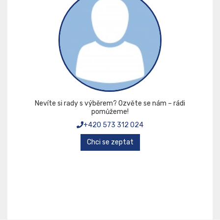
Nevíte si rady s výběrem? Ozvěte se nám – rádi
pomůžeme!
+420 573 312 024
Chci se zeptat