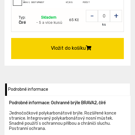
BRAV2IN
DOSTUPNOST
KČ/KS:
POČET
-
+
Typ:
Skladem
65 Kč
Čiré
- 5 a více kusů
ks
Vložit do košíku
Podrobné informace
Podrobné informace: Ochranné brýle BRAVA2, číré
Jednočočkové polykarbonátové brýle. Rozšířené konce
stranice. Integrovaný polykarbonátový nosní můstek.
Snadné použití s ochrannou přilbou a chrániči sluchu.
Postranní ochrana.