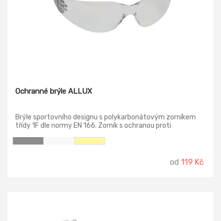
Ochranné brýle ALLUX
Brýle sportovního designu s polykarbonátovým zorníkem
třídy 1F dle normy EN 166. Zorník s ochranou proti
poškrábání a zamlžení. Ochrana proti letícím částicím s
nízkou energií. Žlutý zorník s ochranným filtrem proti UV
záření dle normy EN 170. Kouřový zorník s protislunečním
filtrem dle normy EN 172.
od
119 Kč