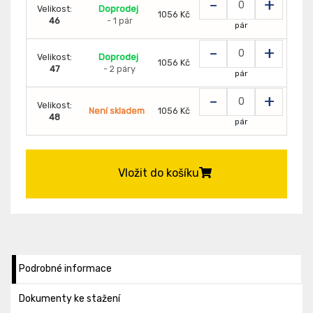
-
+
Velikost:
Doprodej
1056 Kč
46
- 1 pár
pár
-
+
Velikost:
Doprodej
1056 Kč
47
- 2 páry
pár
-
+
Velikost:
Není skladem
1056 Kč
48
pár
Vložit do košíku
Podrobné informace
Dokumenty ke stažení