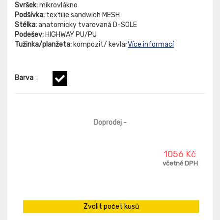
Svršek:
mikrovlákno
Podšívka:
textilie sandwich MESH
Stélka:
anatomicky tvarovaná D-SOLE
Podešev:
HIGHWAY PU/PU
Tužinka/planžeta:
kompozit/ kevlar
Více informací
Barva
:
Doprodej
-
1056 Kč
včetně DPH
Zvolit počet kusů