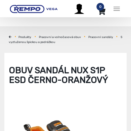
0
Menu
Produkty
Pracovní a volnočasová obuv
Pracovní sandály
S
vyztuženou špickou a podrážkou
OBUV SANDÁL NUX S1P
ESD ČERNO-ORANŽOVÝ