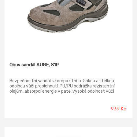
Obuv sandál AUGE, S1P
Bezpečnostní sandál s kompozitní tužinkou a stélkou
odolnou vůči propíchnutí. PU/PU podrážka rezistentní
olejům, absorpcí energie v patě, vysoká odolnost vůči
uklouznutí. Svršek z broušené kůže s reflexním pruhem.
Materiál tužinky: kompozit Materiál stélky proti propichu:
kompozit Svršek: Štípaná broušená kůže Podešev:
939 Kč
dvouhustotní polyuretan Podšívka: polyester mesh Norma:
EN ISO 20345 (S1 P SRC)