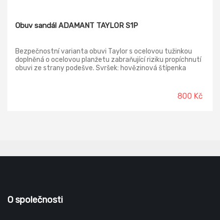
Obuv sandál ADAMANT TAYLOR S1P
Bezpečnostní varianta obuvi Taylor s ocelovou tužinkou
doplněná o ocelovou planžetu zabraňující riziku propíchnutí
obuvi ze strany podešve. Svršek: hovězinová štípenka
Podšívka: textilie sandwich MESH Stélka: EVA + MESH
Podešev: ODYSSEA PU/PU Tužinka/planžeta: ocel/ocel
800 Kč
O společnosti