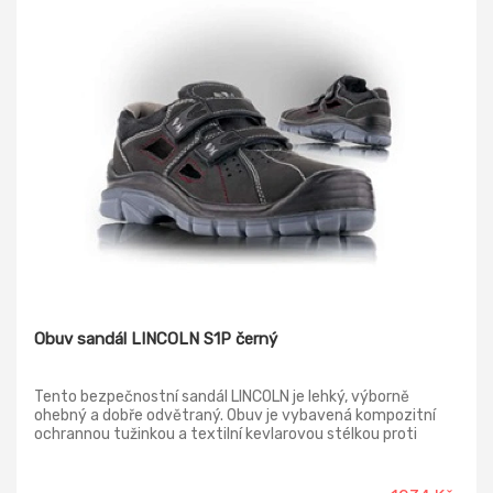
Obuv sandál LINCOLN S1P černý
Tento bezpečnostní sandál LINCOLN je lehký, výborně
ohebný a dobře odvětraný. Obuv je vybavená kompozitní
ochrannou tužinkou a textilní kevlarovou stélkou proti
propíchnutí chodidla a je kompletně bez kovových částí-
non-metalic obuv. Svršek: z broušené hovězinové usně
Podšívka: MESH díky své struktuře umožňuje aktivní