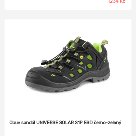
1234 Kč
odvětrávání Stélka: anatomicky tvarovaná z EVA materiálu
Podešev: mezipodešev z měkčeného PUR zaručuje komfort
při chůzi a absorpci energie v patě. Světlá podešev PU/TPU
z protiskluzného a oděruvzdorného polyuretanu vylučuje
možnost „popsání“ podlahy
Obuv sandál UNIVERSE SOLAR S1P ESD černo-zelený