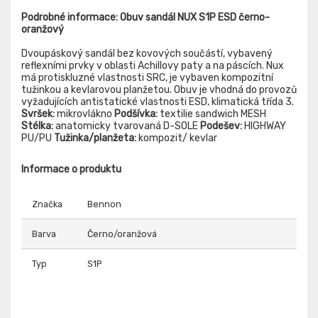
Podrobné informace: Obuv sandál NUX S1P ESD černo-
oranžový
Dvoupáskový sandál bez kovových součástí, vybavený
reflexními prvky v oblasti Achillovy paty a na páscích. Nux
má protiskluzné vlastnosti SRC, je vybaven kompozitní
tužinkou a kevlarovou planžetou. Obuv je vhodná do provozů
vyžadujících antistatické vlastnosti ESD, klimatická třída 3.
Svršek:
mikrovlákno
Podšívka:
textilie sandwich MESH
Stélka:
anatomicky tvarovaná D-SOLE
Podešev:
HIGHWAY
PU/PU
Tužinka/planžeta:
kompozit/ kevlar
Informace o produktu
Značka
Bennon
Barva
Černo/oranžová
Typ
S1P