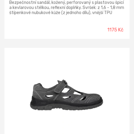
Bezpečnostní sandál, kožený, perforovaný s plastovou špicí
a kevlarovou stélkou, reflexní doplňky. Svršek: z 1,6 - 1,8 mm
štípenkové nubukové kůže (z jednoho dílu), vnější TPU
ochrana paty, bez kovových součástí Podšívka: z prodyšné
oděru odolné textilie Podešev: PU-PU olejivzdorná,
antistatická, protiskluzová Norma: EN ISO 20345:2022
1175 Kč
S1PS FO SR