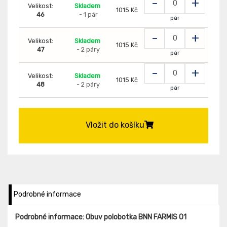
-
+
Velikost:
Skladem
1015 Kč
46
- 1 pár
pár
-
+
Velikost:
Skladem
1015 Kč
47
- 2 páry
pár
-
+
Velikost:
Skladem
1015 Kč
48
- 2 páry
pár
Vložit do košíku
Podrobné informace
Podrobné informace: Obuv polobotka BNN FARMIS O1