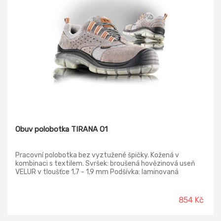
Obuv polobotka TIRANA O1
Pracovní polobotka bez vyztužené špičky. Kožená v
kombinaci s textilem. Svršek: broušená hovězinová useň
VELUR v tloušťce 1,7 - 1,9 mm Podšívka: laminovaná
prodyšná textilie MESH Vkládací stélka: HI-POLY -
anatomicky tvarovaná s lehčené polyuretanové pěny
potažená textílií MESH, antistatická Podešev : PU/PU -
854 Kč
transparentní - odolná proti palivovým olejům, antistatická,
protiskluzná, dvousložkový nástřik Norma: ČSN EN ISO