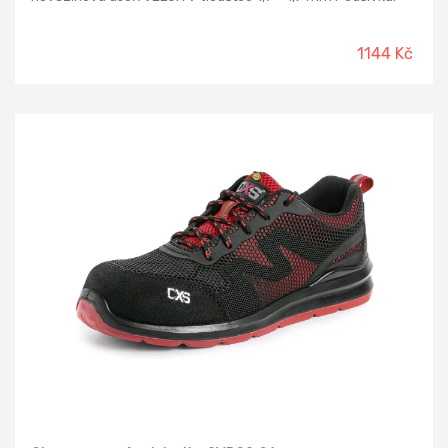
laminovaná prodyšná textilie MESH Vkládací stélka: HI-POLY
- polstrovaná, anatomicky tvarovaná z lehčené
polyuretanové pěny potažená textilií MESH, antistatická
1144 Kč
Podešev: PU/PU - olejivzdorná, antistatická, protiskluzová,
dvousložkový nástřik Norma: ČSN EN ISO 20347:2012 (EN
ISO 20347:2011) O1P FO SRC