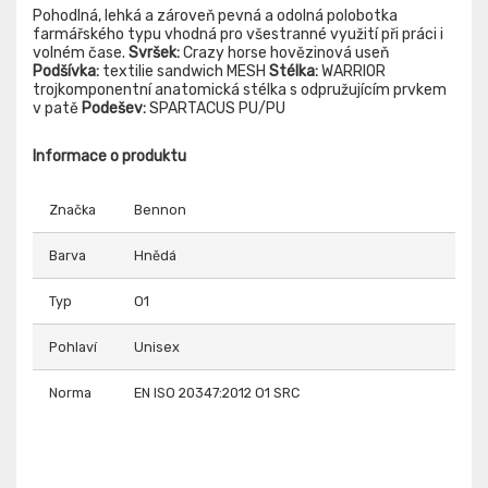
Pohodlná, lehká a zároveň pevná a odolná polobotka
farmářského typu vhodná pro všestranné využití při práci i
volném čase.
Svršek:
Crazy horse hovězinová useň
Podšívka:
textilie sandwich MESH
Stélka:
WARRIOR
trojkomponentní anatomická stélka s odpružujícím prvkem
v patě
Podešev:
SPARTACUS PU/PU
Informace o produktu
Značka
Bennon
Barva
Hnědá
Typ
O1
Pohlaví
Unisex
Norma
EN ISO 20347:2012 O1 SRC