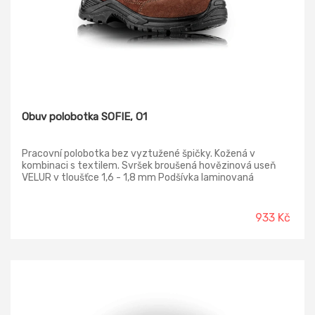
Obuv polobotka SOFIE, O1
Pracovní polobotka bez vyztužené špičky. Kožená v
kombinaci s textilem. Svršek broušená hovězinová useň
VELUR v tloušťce 1,6 - 1,8 mm Podšívka laminovaná
prodyšná textilie MESH Vkládací stélka anatomicky
tvarovaná s latexovou podpatěnkou, potažená textilií
MESH, antistatická Podešev PU/PU - odolná proti
933 Kč
palivovým olejům, antistatická, protiskluzná, dvousložkový
nástřik Norma ČSN EN ISO 20347:2012 Provedení O1 FO SRC
- bez ocelové tužinky