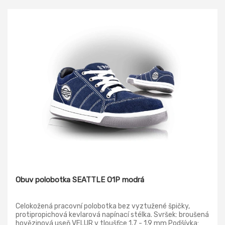
20347:2012 Provedení: O1 FO SRC - bez ocelové tužinky
Obuv polobotka SEATTLE O1P modrá
Celokožená pracovní polobotka bez vyztužené špičky,
protipropichová kevlarová napínací stélka. Svršek: broušená
hovězinová useň VELUR v tloušťce 1,7 - 1,9 mm Podšívka: