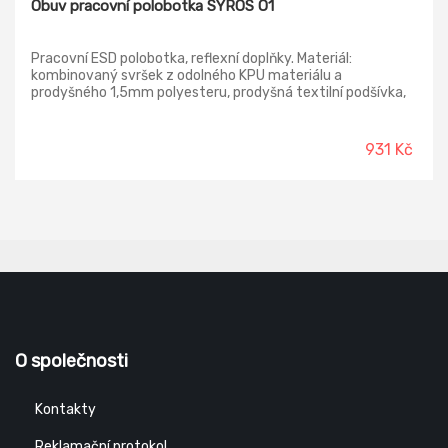
Obuv pracovní polobotka SYROS O1
Pracovní ESD polobotka, reflexní doplňky. Materiál:
kombinovaný svršek z odolného KPU materiálu a
prodyšného 1,5mm polyesteru, prodyšná textilní podšívka,
podešev: PU-PU, protiskluzová, olejivzdorná, antistatická.
931 Kč
O společnosti
Kontakty
Reklamační protokol