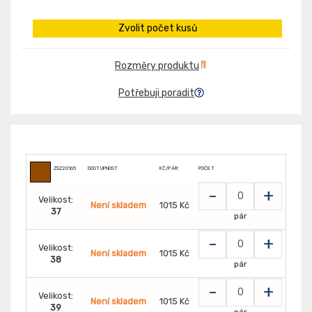
Zvolit počet kusů
Rozměry produktu
Potřebuji poradit
ZSZ20165
DOSTUPNOST
KČ/PÁR:
POČET
-
+
Velikost:
Není skladem
1015 Kč
37
pár
-
+
Velikost:
Není skladem
1015 Kč
38
pár
-
+
Velikost:
Není skladem
1015 Kč
39
pár