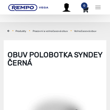
0
Menu
Produkty
Pracovní a volnočasová obuv
Volnočasová obuv
OBUV POLOBOTKA SYNDEY
ČERNÁ