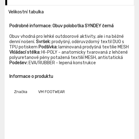
Velikostní tabulka
Podrobné informace: Obuv polobotka SYNDEY černá
Obuv vhodná pro lehké outdoorové aktivity, ale i na běžné
denní nošení.
Svršek:
prodyšný, oděruvzdorný textil DUO s
TPU potiskem
Podšívka:
laminovaná prodyšná textilie MESH
Vkládací stélka:
HI-POLY - anatomicky tvarovaná z lehčené
polyuretanové pěny potažená textilií MESH, antistatická
Podešev:
EVA/RUBBER - lepená konstrukce
Informace o produktu
Značka
VM FOOTWEAR