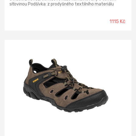
síťovinou Podšívka: z prodyšného textilního materiálu
Podešev: phylonová
1115 Kč