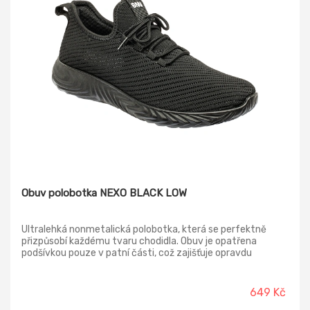
Obuv polobotka NEXO BLACK LOW
Ultralehká nonmetalická polobotka, která se perfektně
přizpůsobí každému tvaru chodidla. Obuv je opatřena
podšívkou pouze v patní části, což zajišťuje opravdu
výbornou prodyšnost a tím i pocit svěžesti chodidel. Své
využití nalezne při trávení volného času v suchém vnitřním i
venkovním prostředí. Svršek: textilie MESH 3D knit
649 Kč
Podšívka: bez podšívky Stélka: Soft foam – HI-POLY +