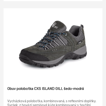
polyester Podešev: WAVER PU
Obuv polobotka CXS ISLAND GILI, šedo-modrá
Vycházková polobotka, kombinovaná, s reflexními doplňky.
Svršek: z hovězí semišové kůže kombinovaný s textilní