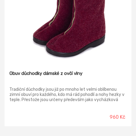
Obuv důchodky dámské z ovčí vlny
Tradiční důchodky jsou již po mnoho let velmi oblíbenou
zimní obuví pro každého, kdo má rád pohodlí a nohy hezky v
teple. Přestože jsou určeny především jako vycházková
obuv do zimních měsíců, využití najdou i doma, díky silné
podrážce a vysokému střihu totiž dobře izolují od chladné
podlahy. Vnější materiál: filc Vnitřní materiál: ovčí vlna
960 Kč