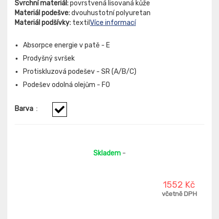
Svrchní materiál:
povrstvená lisovaná kůže
Materiál podešve:
dvouhustotní polyuretan
Materiál podšívky:
textil
Více informací
Absorpce energie v patě - E
Prodyšný svršek
Protiskluzová podešev - SR (A/B/C)
Podešev odolná olejům - FO
Barva
:
Skladem
-
1552 Kč
včetně DPH