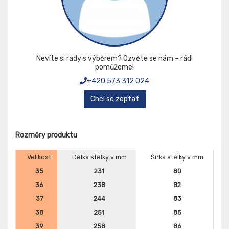
Nevíte si rady s výběrem? Ozvěte se nám – rádi
pomůžeme!
+420 573 312 024
Chci se zeptat
Rozměry produktu
Velikost
Délka stélky v mm
Šířka stélky v mm
35
231
80
36
238
82
37
244
83
38
251
85
39
258
86