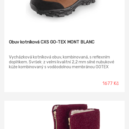
Obuv kotníková CXS GO-TEX MONT BLANC
Vycházková kotníková obuv, kombinovaná, s reflexním
doplňkem. Svršek: z velmi kvalitní 2,2 mm silné nubukové
kůže kombinovaný s voděodolnou membránou GOTEX
Podšívka: z ovčí kůže a velmi pohodlné pěnové hmoty
LUNAR Podešev: PU-guma
1677 Kč