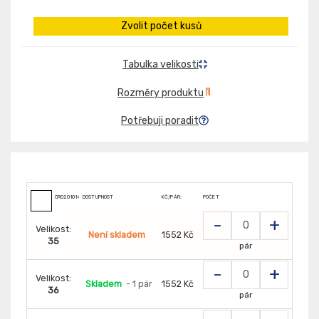
Zvolit počet kusů
Tabulka velikosti
Rozměry produktu
Potřebuji poradit
CR0201014880
DOSTUPNOST
KČ/PÁR:
POČET
-
+
Velikost:
Není skladem
1552 Kč
35
pár
-
+
Velikost:
Skladem
- 1 pár
1552 Kč
36
pár