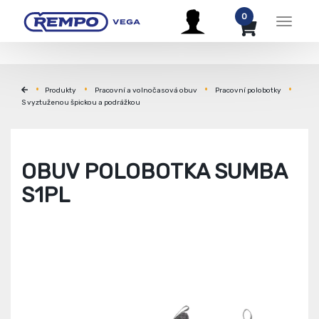
0
Menu
Produkty
Pracovní a volnočasová obuv
Pracovní polobotky
S vyztuženou špickou a podrážkou
OBUV POLOBOTKA SUMBA
S1PL