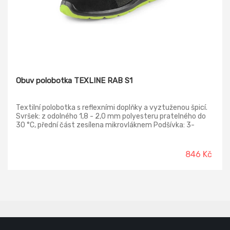
Obuv polobotka TEXLINE RAB S1
Textilní polobotka s reflexními doplňky a vyztuženou špicí.
Svršek: z odolného 1,8 - 2,0 mm polyesteru pratelného do
30 °C, přední část zesílena mikrovláknem Podšívka: 3-
vrstvá prodyšná textilní Podešev: PU-PU, protiskluzová,
olejivzdorná, antistatická. Norma: EN ISO 20345:2011 S1
SRC
846 Kč