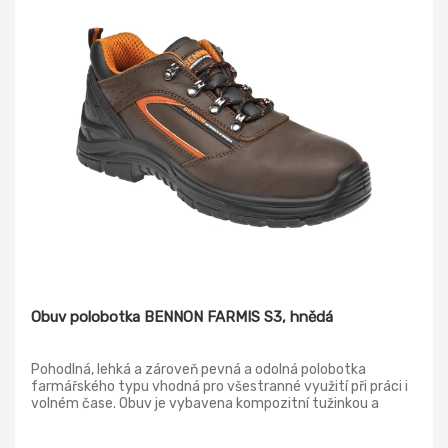
Obuv polobotka BENNON FARMIS S3, hnědá
Pohodlná, lehká a zároveň pevná a odolná polobotka
farmářského typu vhodná pro všestranné využití při práci i
volném čase. Obuv je vybavena kompozitní tužinkou a
kevlarovou planžetou. Svršek: Crazy horse hovězinová useň
hydrofobní Podšívka: textilie sandwich MESH Stélka: