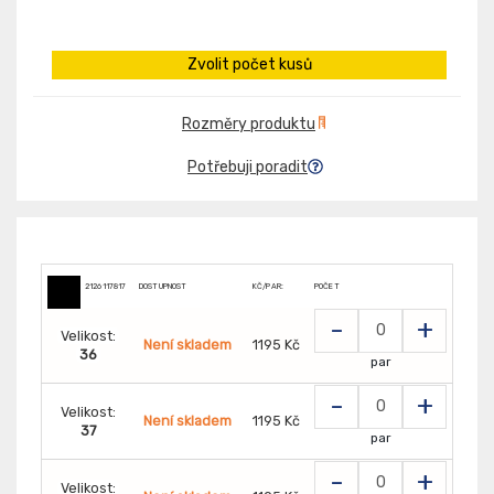
Zvolit počet kusů
Rozměry produktu
Potřebuji poradit
2126117817
DOSTUPNOST
KČ/PAR:
POČET
-
+
Velikost:
Není skladem
1195 Kč
36
par
-
+
Velikost:
Není skladem
1195 Kč
37
par
-
+
Velikost: