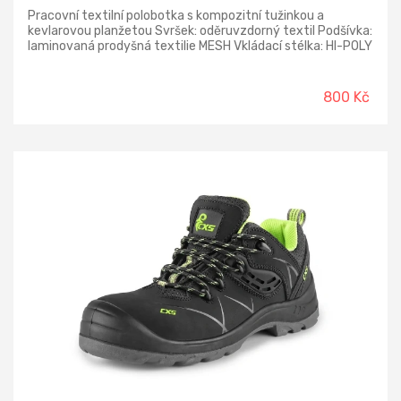
Pracovní textilní polobotka s kompozitní tužinkou a
kevlarovou planžetou Svršek: oděruvzdorný textil Podšívka:
laminovaná prodyšná textilie MESH Vkládací stélka: HI-POLY
- anatomicky tvarovaná, z lehčené polyuretanové pěny,
potažená textilií MESH, antistatická Podešev: EVA/RUBBER
- odolná proti palivovým olejům, antistatická, protiskluzná,
800 Kč
lepená konstrukce Norma: ČSN EN ISO 20345:2012
Provedení: S1P SRC - s kompozitní tužinkou a kevlarovou
planžetou