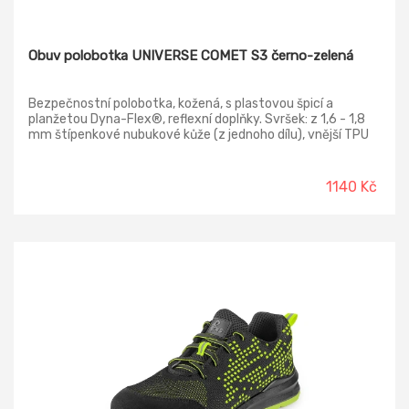
Obuv polobotka UNIVERSE COMET S3 černo-zelená
Bezpečnostní polobotka, kožená, s plastovou špicí a
planžetou Dyna-Flex®, reflexní doplňky. Svršek: z 1,6 - 1,8
mm štípenkové nubukové kůže (z jednoho dílu), vnější TPU
ochrana paty, bez kovových součástí Podšívka: z prodyšné
oděru odolné textilie Podešev: PU-PU olejivzdorná,
antistatická, protiskluzová, odolná proti propichu Norma: EN
1140 Kč
ISO 20345:2022 S3S FO SR