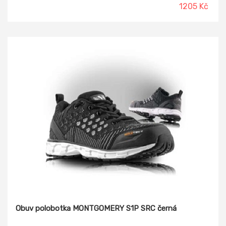
WARRIOR trojkomponentní anatomická stélka s
1205 Kč
odpružujícím prvkem v patě Podešev: SPARTACUS PU/PU
Tužinka/planžeta: kompozit/kevlar
Obuv polobotka MONTGOMERY S1P SRC černá