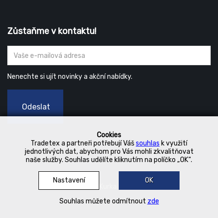
Zůstaňme v kontaktu!
Nenechte si ujít novinky a akční nabídky.
Odeslat
Cookies
Tradetex a partneři potřebují Váš
souhlas
k využití
jednotlivých dat, abychom pro Vás mohli zkvalitňovat
naše služby. Souhlas udělíte kliknutím na políčko „OK“.
Nastavení
OK
© 2019 Kurka Koncern
Souhlas můžete odmítnout
zde