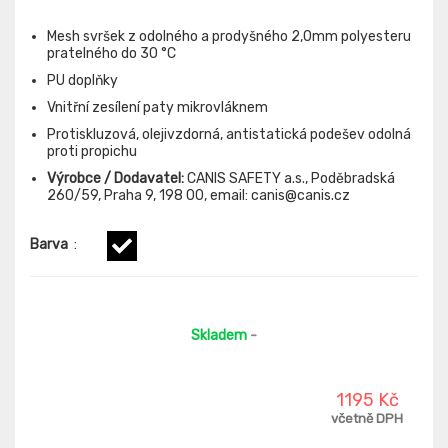
Mesh svršek z odolného a prodyšného 2,0mm polyesteru
pratelného do 30 °C
PU doplňky
Vnitřní zesílení paty mikrovláknem
Protiskluzová, olejivzdorná, antistatická podešev odolná
proti propichu
Výrobce / Dodavatel:
CANIS SAFETY a.s., Poděbradská
260/59, Praha 9, 198 00, email: canis@canis.cz
Barva
:
Skladem
-
1195 Kč
včetně DPH