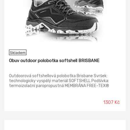
Skladem
Obuv outdoor polobotka softshell BRISBANE
Outdoorová softshellová polobotka Brisbane Svršek:
technologicky vyspělý materiál SOFTSHELL Podšívka:
termoizolační paropropustná MEMBRÁNA FREE-TEX®
Vkládací stélka: HI-POLY - anatomicky tvarovaná z lehčené
polyuretanové pěny potažená textilií MESH, antistatická
Podešev: EVA/RUBBER - lepená konstrukce
1307 Kč