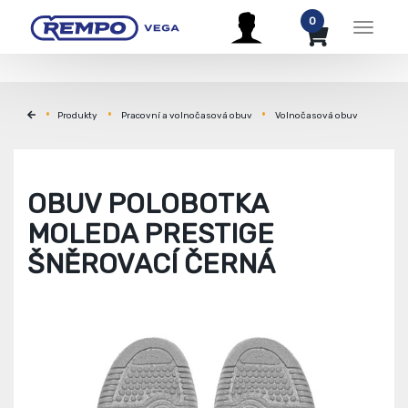
0
Menu
Produkty
Pracovní a volnočasová obuv
Volnočasová obuv
OBUV POLOBOTKA
MOLEDA PRESTIGE
ŠNĚROVACÍ ČERNÁ