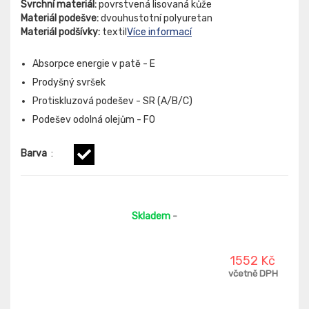
Svrchní materiál:
povrstvená lisovaná kůže
Materiál podešve:
dvouhustotní polyuretan
Materiál podšívky:
textil
Více informací
Absorpce energie v patě - E
Prodyšný svršek
Protiskluzová podešev - SR (A/B/C)
Podešev odolná olejům - FO
Barva
:
Skladem
-
1552 Kč
včetně DPH