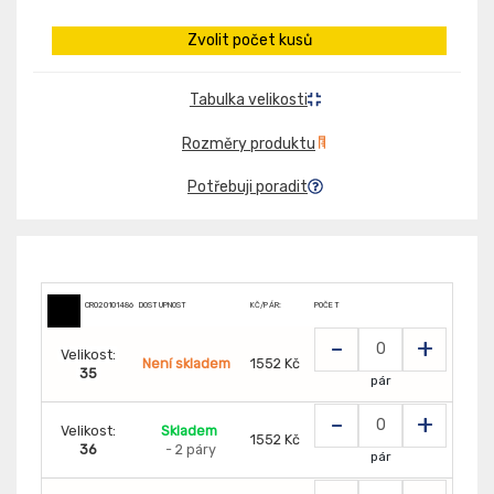
Zvolit počet kusů
Tabulka velikosti
Rozměry produktu
Potřebuji poradit
CR0201014860
DOSTUPNOST
KČ/PÁR:
POČET
-
+
Velikost:
Není skladem
1552 Kč
35
pár
-
+
Velikost:
Skladem
1552 Kč
36
- 2 páry
pár