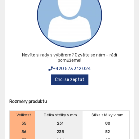
Nevíte si rady s výběrem? Ozvěte se nám – rádi
pomůžeme!
+420 573 312 024
Chci se zeptat
Rozměry produktu
Velikost
Délka stélky v mm
Šířka stélky v mm
35
231
80
36
238
82