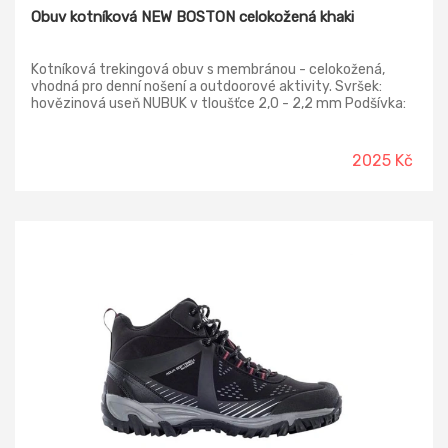
Obuv kotníková NEW BOSTON celokožená khaki
Kotníková trekingová obuv s membránou - celokožená,
vhodná pro denní nošení a outdoorové aktivity. Svršek:
hovězinová useň NUBUK v tloušťce 2,0 - 2,2 mm Podšívka:
termoizolační paropropustná membrána FREE-TEX
Vkládací stélka: HI-POLY - anatomicky tvarovaná z lehčené
polyuretanové pěny potažená textilií MESH, antistatická
2025 Kč
Podešev: EVA/RUBBER - olejivzdorná, antistatická,
protiskluzová Norma: EN ISO 20347:2005