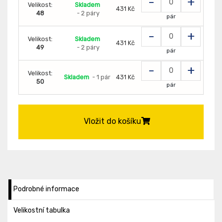
-
+
Velikost:
Skladem
431 Kč
48
- 2 páry
pár
-
+
Velikost:
Skladem
431 Kč
49
- 2 páry
pár
-
+
Velikost:
Skladem
- 1 pár
431 Kč
50
pár
Vložit do košíku
Podrobné informace
Velikostní tabulka