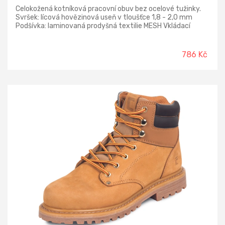
Celokožená kotníková pracovní obuv bez ocelové tužinky.
Svršek: lícová hovězinová useň v tloušťce 1,8 - 2,0 mm
Podšívka: laminovaná prodyšná textilie MESH Vkládací
stélka: HI-POLY - anatomicky tvarovaná s lehčené
polyuretanové pěny potažená textilií MESH, antistatická
Podešev: PU/PU - olejivzdorná, antistatická, protiskluzová,
786 Kč
dvousložkový nástřik