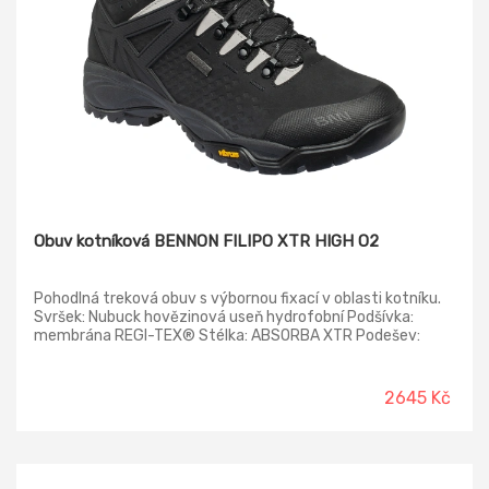
Obuv kotníková BENNON FILIPO XTR HIGH O2
Pohodlná treková obuv s výbornou fixací v oblasti kotníku.
Svršek: Nubuck hovězinová useň hydrofobní Podšívka:
membrána REGI-TEX® Stélka: ABSORBA XTR Podešev:
Vibram ®187C EVA/pryž
2645 Kč