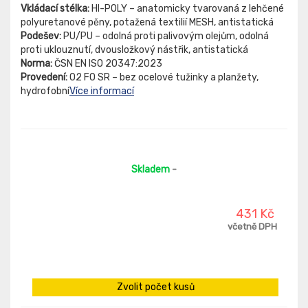
Vkládací stélka:
HI-POLY – anatomicky tvarovaná z lehčené
polyuretanové pěny, potažená textilií MESH, antistatická
Podešev:
PU/PU – odolná proti palivovým olejům, odolná
proti uklouznutí, dvousložkový nástřik, antistatická
Norma:
ČSN EN ISO 20347:2023
Provedení:
O2 FO SR – bez ocelové tužinky a planžety,
hydrofobní
Více informací
Skladem
-
431 Kč
včetně DPH
Zvolit počet kusů