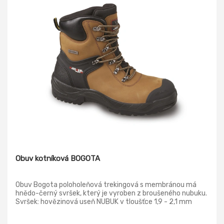
Obuv kotníková BOGOTA
Obuv Bogota poloholeňová trekingová s membránou má
hnědo-černý svršek, který je vyroben z broušeného nubuku.
Svršek: hovězinová useň NUBUK v tloušťce 1,9 - 2,1 mm
Podšívka: termoizolační paropropustná MEMBRÁNA FREE-
TEX® Vkládací stélka: HI-POLY - anatomicky tvarovaná z