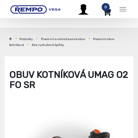
0
Menu
Produkty
Pracovní a volnočasová obuv
Pracovní obuv
kotníková
Bez vyztužené špičky
OBUV KOTNÍKOVÁ UMAG O2
FO SR