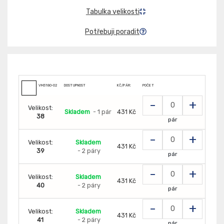
Tabulka velikosti
Potřebuji poradit
VM3180-O2
DOSTUPNOST
KČ/PÁR:
POČET
-
+
Velikost:
Skladem
- 1 pár
431 Kč
38
pár
-
+
Velikost:
Skladem
431 Kč
39
- 2 páry
pár
-
+
Velikost:
Skladem
431 Kč
40
- 2 páry
pár
-
+
Velikost:
Skladem
431 Kč
41
- 2 páry
pár