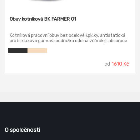
Obuv kotníková BK FARMER O1
Kotníková pracovní obuv bez ocelové špičky, antistatická
protiskluzová gumová podrážka odolná vůči oleji, absorpce
energie v patě, vodotěsný prodyšný svršek z nubukové
kůže. Svršek: broušená kůže Podešev: guma Podšívka:
polyester mesh Norma: EN ISO 20347 (O1 FO SRC)
od
1610 Kč
O společnosti