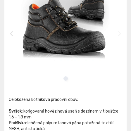
Celokožená kotníková pracovní obuv.
Svršek:
korigovaná hovězinová useň s dezénem v tloušťce
1,6 - 1,8 mm
Podšívka:
lehčená polyuretanová pěna potažená textilií
MESH, antistatická