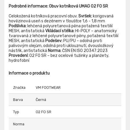
Podrobné informace: Obuv kotníková UMAG O2 FO SR
Celokožená kotníková pracovní obuv.
Svršek:
korigovaná
hovězinová useň s dezénem v tloušťce 1,6 - 1,8 mm
Podšívka:
lehčená polyuretanová pěna potažená textilií
MESH, antistatická
Vkládací stélka:
HI-POLY – anatomicky
tvarovaná z lehčené polyuretanové pěny, potažená textilií
MESH, antistatická
Podešev:
PU/PU – odolná proti
palivovým olejům, odolná proti uklouznutí, dvousložkový
nástřik, antistatická
Norma:
ČSN EN ISO 20347:2023
Provedení:
O2 FO SR – bez ocelové tužinky a planžety,
hydrofobní
Informace o produktu
Značka
VM FOOTWEAR
Barva
Černá
Typ
O2 FO SR
Norma