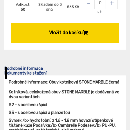
-
+
Velikost:
Skladem do 3
565 Kč
50
dnů
pár
Vložit do košíku
Podrobné informace
Dokumenty ke stažení
Podrobné informace: Obuv kotníková STONE MARBLE černá
Kotníková, celokožená obuv STONE MARBLE je dodávaná ve
dvou variantách
S2 - s ocelovou špicí
S3 - s ocelovou špicí a planžetou
Svršek:/b> hydrofobní, z 1,6 - 1,8 mm hovězí štípenkové
tištěné kůže
Podšívka:/b> Cambrelle
Podešev:/b> PU-PU,