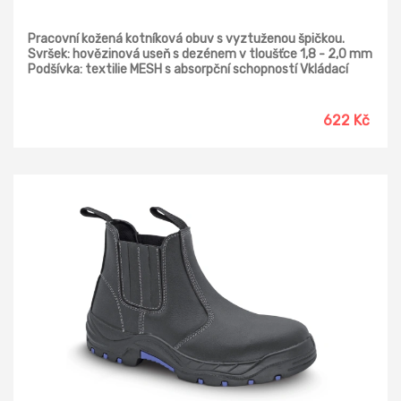
Pracovní kožená kotníková obuv s vyztuženou špičkou.
Svršek: hovězinová useň s dezénem v tloušťce 1,8 - 2,0 mm
Podšívka: textilie MESH s absorpční schopností Vkládací
stélka: lehčená polyuretanová pěna pozažená textílií MESH,
antistatická Podešev : PU/PU - odolná proti palivovým
olejům, antistatická, protiskluzná, dvousložkový nástřik
622 Kč
Norma: ČSN EN ISO 20345:2012 Provedení: S1 SRC - s
ocelovou tužinkou