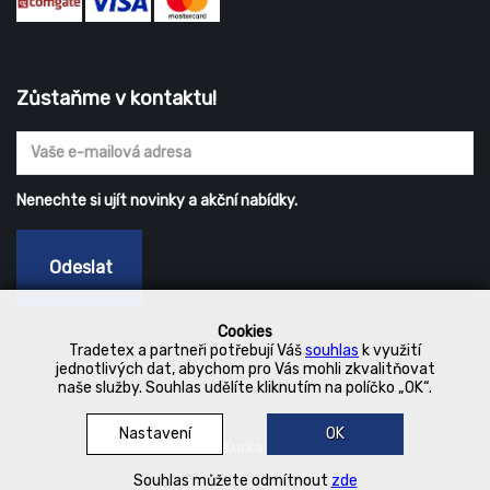
Zůstaňme v kontaktu!
Nenechte si ujít novinky a akční nabídky.
Odeslat
Cookies
Tradetex a partneři potřebují Váš
souhlas
k využití
jednotlivých dat, abychom pro Vás mohli zkvalitňovat
naše služby. Souhlas udělíte kliknutím na políčko „OK“.
Nastavení
OK
© 2019 Kurka Koncern
Souhlas můžete odmítnout
zde