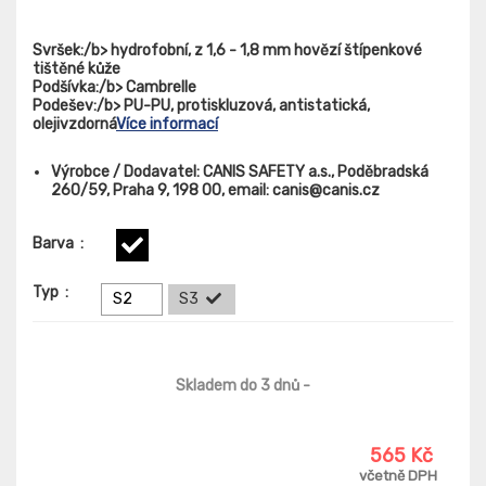
Svršek:/b> hydrofobní, z 1,6 - 1,8 mm hovězí štípenkové
tištěné kůže
Podšívka:/b> Cambrelle
Podešev:/b> PU-PU, protiskluzová, antistatická,
olejivzdorná
Více informací
Výrobce / Dodavatel:
CANIS SAFETY a.s., Poděbradská
260/59, Praha 9, 198 00, email: canis@canis.cz
Barva
:
Typ
:
S2
S3
Skladem do 3 dnů
-
565 Kč
včetně DPH