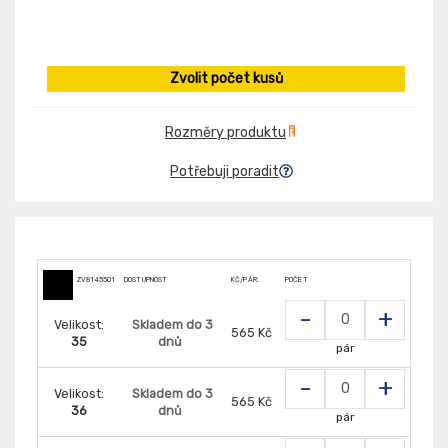
Zvolit počet kusů
Rozměry produktu
Potřebuji poradit
ZV8145501
DOSTUPNOST
KČ/PÁR:
POČET
-
+
Velikost:
Skladem do 3
565 Kč
35
dnů
pár
-
+
Velikost:
Skladem do 3
565 Kč
36
dnů
pár