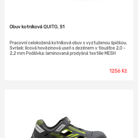
Obuv kotníková QUITO, S1
Pracovní celokožená kotníková obuv s vyztuženou špičkou.
Svršek: lícová hovězinová useň s dezénem v tloušťce 2,0 -
2,2 mm Podšívka: laminovaná prodyšná textilie MESH
Vkládací stélka: HI-POLY - anatomicky tvarovaná z lehčené
polyuretanové pěny potažená textilií MESH, antistatická
Podešev: PU/RUBBER - do 300°C, HRO* - odolná proti
1256 Kč
palivovým olejům, antistatická, protiskluzná, dvousložkový
nástřik Norma: ČSN EN ISO 20345:2012 Provedení: S1 HRO
SRC - s ocelovou tužinkou