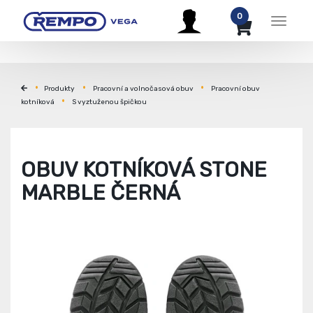
0
Menu
Produkty
Pracovní a volnočasová obuv
Pracovní obuv
kotníková
S vyztuženou špičkou
OBUV KOTNÍKOVÁ STONE
MARBLE ČERNÁ