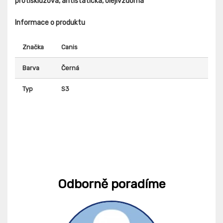
protiskluzová, antistatická, olejivzdorná
Informace o produktu
Značka
Canis
Barva
Černá
Typ
S3
Odborně poradíme