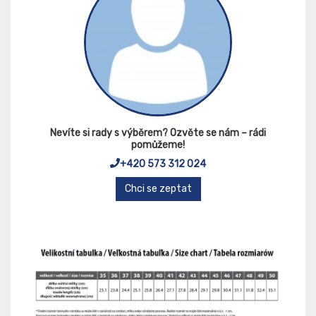
Nevíte si rady s výběrem? Ozvěte se nám – rádi
pomůžeme!
+420 573 312 024
Chci se zeptat