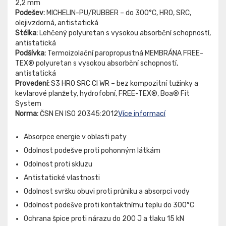
2,2 mm
Podešev:
MICHELIN-PU/RUBBER – do 300°C, HRO, SRC,
olejivzdorná, antistatická
Stélka:
Lehčený polyuretan s vysokou absorbční schopností,
antistatická
Podšívka:
Termoizolační paropropustná MEMBRÁNA FREE-
TEX® polyuretan s vysokou absorbční schopností,
antistatická
Provedení:
S3 HRO SRC CI WR – bez kompozitní tužinky a
kevlarové planžety, hydrofobní, FREE-TEX®, Boa® Fit
System
Norma:
ČSN EN ISO 20345:2012
Více informací
Absorpce energie v oblasti paty
Odolnost podešve proti pohonným látkám
Odolnost proti skluzu
Antistatické vlastnosti
Odolnost svršku obuvi proti průniku a absorpci vody
Odolnost podešve proti kontaktnímu teplu do 300°C
Ochrana špice proti nárazu do 200 J a tlaku 15 kN