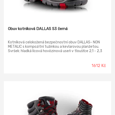
Obuv kotníková DALLAS S3 černá
Kotníková celokožená bezpečnostní obuv DALLAS- NON
METALIC s kompozitní tužinkou a kevlarovou planžetou.
Svršek: hladká lícová hovězinová useň v tloušťce 2,1 - 2,3
mm. Podšívka: termoizolační paropropustná MEMBRÁNA
FREE-TEX. Vkládací stélka: HI-POLY - anatomicky
tvarovaná, z lehčené polyuretanové pěny, potažená textilií
1612 Kč
MESH, antistatická. Podešev: PU/RUBBER - olejivzdorná,
antistatická, protiskluzová, dvousl. nástřik.