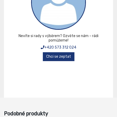
Nevíte si rady s výběrem? Ozvěte se nám – rádi
pomůžeme!
+420 573 312 024
Chci se zeptat
Podobné produkty