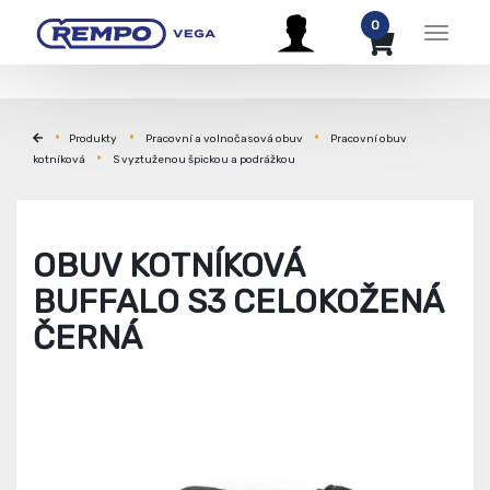
0
Menu
Produkty
Pracovní a volnočasová obuv
Pracovní obuv
kotníková
S vyztuženou špickou a podrážkou
OBUV KOTNÍKOVÁ
BUFFALO S3 CELOKOŽENÁ
ČERNÁ