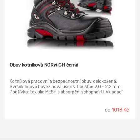
Obuv kotníková NORWICH černá
Kotníková pracovní a bezpečnostní obuv, celokožená.
Svršek: lícová hovězinová useň v tloušťce 2,0 - 2,2 mm.
Podšívka: textilie MESH s absorpční schopností. Vkládací
stélka: anatomicky tvarovaná z materiálu EVA s vysokou
absorbční schopností, antistatická. Podešev: PU/RUBBER -
do 300°C, olejivzdorná, antistatická, protiskluzová,
od
1013 Kč
dvousložkový nástřik. Provedení: - S3 HRO SRC – s
kompozitní tužinkou a kevlarovou planžetou Norma: EN ISO
20345:2012 - O2 FO HRO SR – bez ocelové tužinky a
planžety, hydrofobní Norma: EN ISO 20347:2023