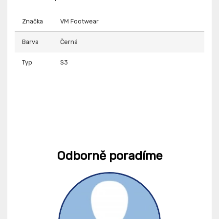
Značka
VM Footwear
Barva
Černá
Typ
S3
Odborně poradíme