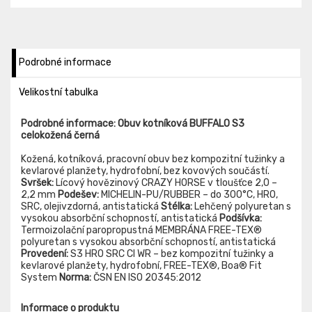
Podrobné informace
Velikostní tabulka
Podrobné informace: Obuv kotníková BUFFALO S3
celokožená černá
Kožená, kotníková, pracovní obuv bez kompozitní tužinky a
kevlarové planžety, hydrofobní, bez kovových součástí.
Svršek:
Lícový hovězinový CRAZY HORSE v tloušťce 2,0 –
2,2 mm
Podešev:
MICHELIN-PU/RUBBER – do 300°C, HRO,
SRC, olejivzdorná, antistatická
Stélka:
Lehčený polyuretan s
vysokou absorbční schopností, antistatická
Podšívka:
Termoizolační paropropustná MEMBRÁNA FREE-TEX®
polyuretan s vysokou absorbční schopností, antistatická
Provedení:
S3 HRO SRC CI WR – bez kompozitní tužinky a
kevlarové planžety, hydrofobní, FREE-TEX®, Boa® Fit
System
Norma:
ČSN EN ISO 20345:2012
Informace o produktu