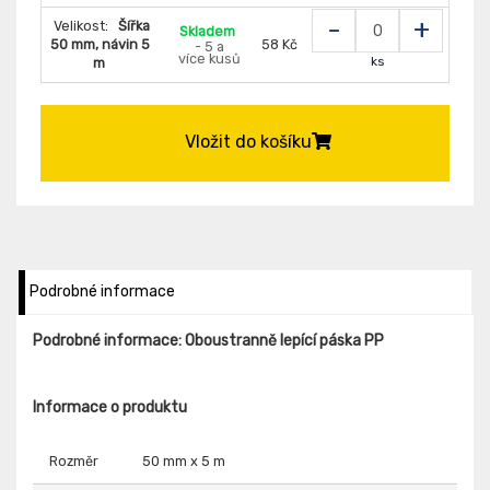
-
+
Velikost:
Šířka
Skladem
50 mm, návin 5
58 Kč
- 5 a
více kusů
ks
m
Vložit do košíku
Podrobné informace
Podrobné informace: Oboustranně lepící páska PP
Informace o produktu
Rozměr
50 mm x 5 m