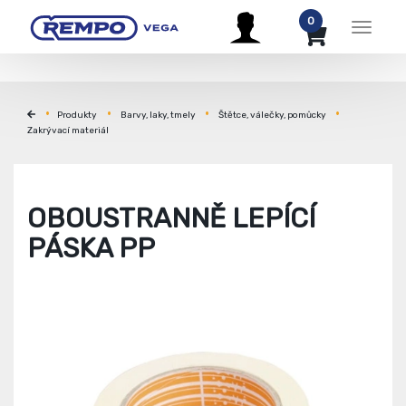
0
Menu
Produkty
Barvy, laky, tmely
Štětce, válečky, pomůcky
Zakrývací materiál
OBOUSTRANNĚ LEPÍCÍ
PÁSKA PP