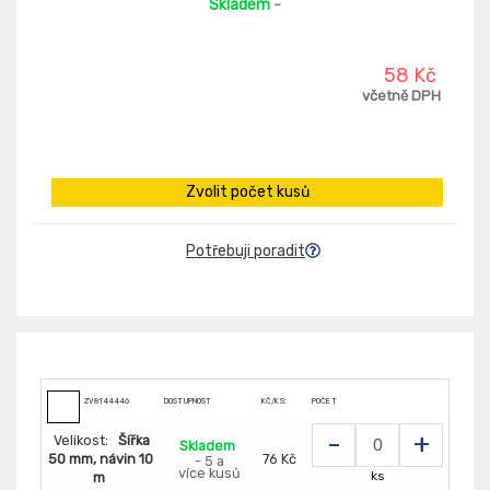
Skladem
-
58 Kč
včetně DPH
Zvolit počet kusů
Potřebuji poradit
ZV8144446
DOSTUPNOST
KČ/KS:
POČET
-
+
Velikost:
Šířka
Skladem
50 mm, návin 10
76 Kč
- 5 a
více kusů
ks
m