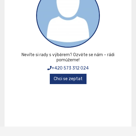
Nevíte si rady s výběrem? Ozvěte se nám – rádi
pomůžeme!
+420 573 312 024
Chci se zeptat