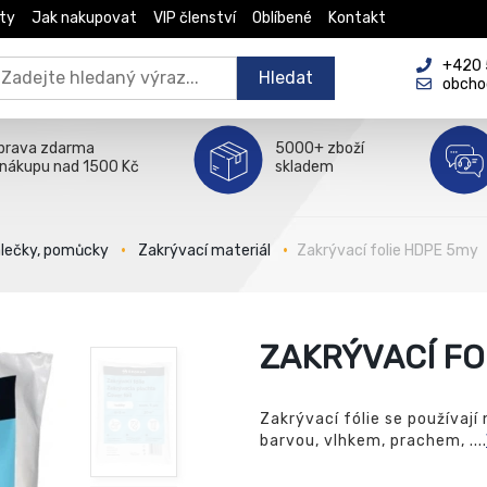
ty
Jak nakupovat
VIP členství
Oblíbené
Kontakt
+420 5
Hledat
obcho
prava zdarma
5000+ zboží
 nákupu nad 1500 Kč
skladem
álečky, pomůcky
Zakrývací materiál
Zakrývací folie HDPE 5my
ZAKRÝVACÍ FO
Zakrývací fólie se používají 
barvou, vlhkem, prachem, ....