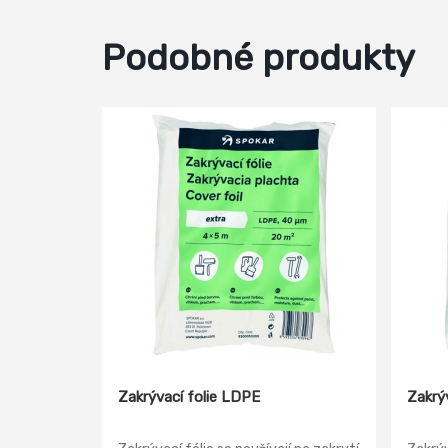
Podobné produkty
Zakrývací folie LDPE
Zakrý