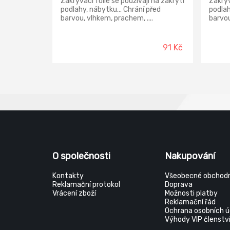
Zakrývací fólie se používají na zakrytí
Zakrýv
podlahy, nábytku... Chrání před
podlah
barvou, vlhkem, prachem, ....
barvou
91 Kč
O společnosti
Nakupování
Kontakty
Všeobecné obchodn
Reklamační protokol
Doprava
Vrácení zboží
Možnosti platby
Reklamační řád
Ochrana osobních ú
Výhody VIP členstv