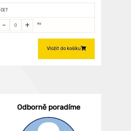
OČET
-
+
ks
Vložit do košíku
Odborně poradíme