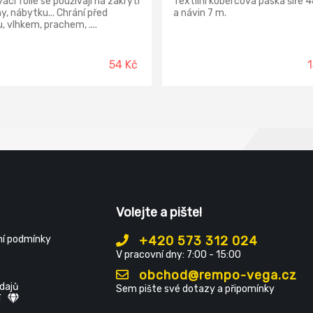
ací fólie se používají na zakrytí
Textilní kobercová páska šíře
y, nábytku... Chrání před
a návin 7 m.
, vlhkem, prachem, ....
54 Kč
Volejte a pište!
í podmínky
+420 573 312 024
V pracovní dny: 7:00 - 15:00
obchod@rempo-vega.cz
dajů
Sem pište své dotazy a připomínky
í