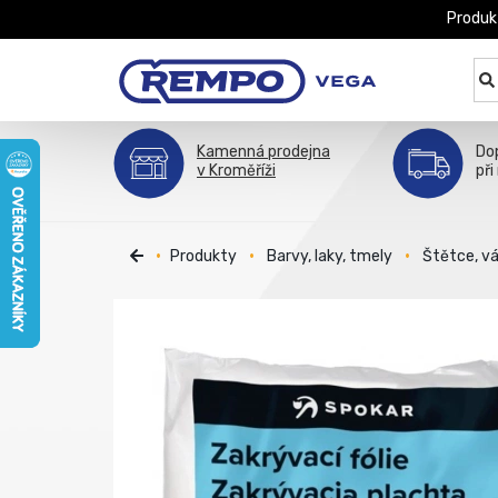
Produk
Kamenná prodejna
Do
v Kroměříži
při
Produkty
Barvy, laky, tmely
Štětce, v