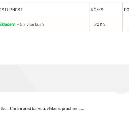
OSTUPNOST
KČ/KS:
P
Skladem
- 5 a více kusů
20 Kč
tku... Chrání před barvou, vlhkem, prachem, ....