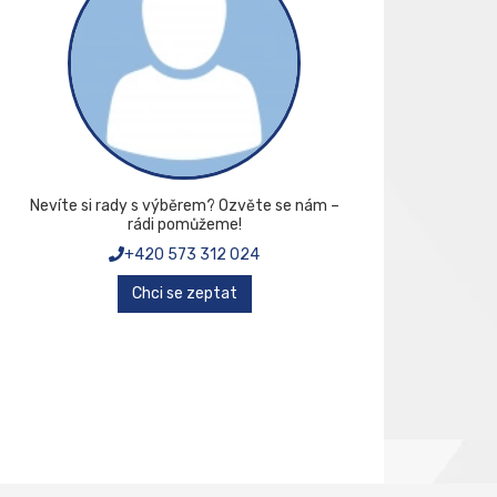
Nevíte si rady s výběrem? Ozvěte se nám –
rádi pomůžeme!
+420 573 312 024
Chci se zeptat