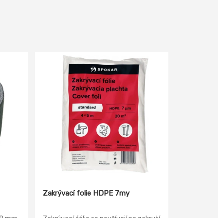
Zakrývací folie HDPE 7my