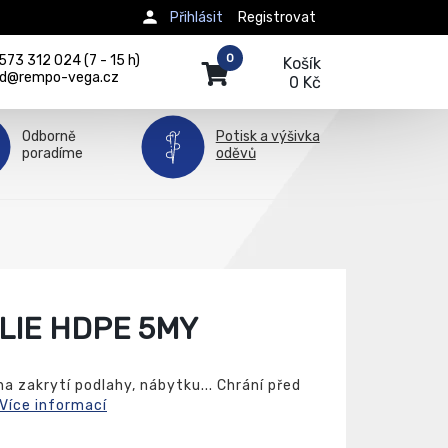
Přihlásit
Registrovat
0
73 312 024 (7 - 15 h)
Košík
d@rempo-vega.cz
0 Kč
Odborně
Potisk a výšivka
poradíme
oděvů
LIE HDPE 5MY
na zakrytí podlahy, nábytku... Chrání před
Více informací