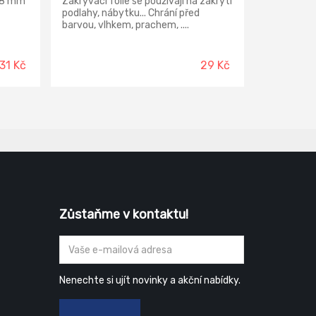
 48 mm
Zakrývací fólie se používají na zakrytí
podlahy, nábytku... Chrání před
barvou, vlhkem, prachem, ....
131 Kč
29 Kč
Zůstaňme v kontaktu!
Nenechte si ujít novinky a akční nabídky.