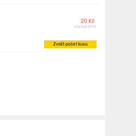
20 Kč
včetně DPH
Zvolit počet kusů