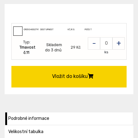
CR0504002799011
DOSTUPNOST
KČ/KS:
POČET
-
+
Typ:
Skladem
Tmavost
29 Kč
do 3 dnů
ks
č.11
Vložit do košíku
Podrobné informace
Velikostní tabulka