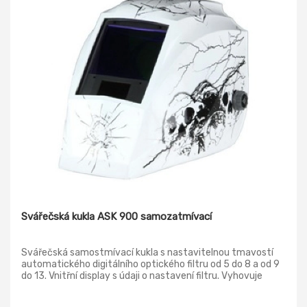
Svářečská kukla ASK 900 samozatmívací
Svářečská samostmívací kukla s nastavitelnou tmavostí
automatického digitálního optického filtru od 5 do 8 a od 9
do 13. Vnitřní display s údaji o nastavení filtru. Vyhovuje
normě EN 166, EN 175, EN 379.