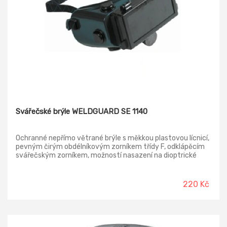
Svářečské brýle WELDGUARD SE 1140
Ochranné nepřímo větrané brýle s měkkou plastovou lícnicí,
pevným čirým obdélníkovým zorníkem třídy F, odklápěcím
svářečským zorníkem, možností nasazení na dioptrické
brýle, ochranou proti záření vznikajícím při svařování,
vhodné pro svařování. Tmavá ochranná svářečská skla
nejsou součástí, nutno objednat samostatně. Výměnné
220 Kč
obdélníkové sklo do brýlí WELDGUARD SK 114 Rozměr 108x51
mm; barva kouřová, stupeň zatmavení 6 až 13. Norma: EN
166; EN 175