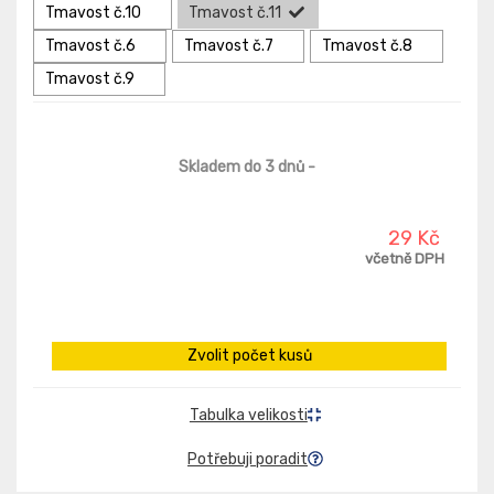
Tmavost č.10
Tmavost č.11
Tmavost č.6
Tmavost č.7
Tmavost č.8
Tmavost č.9
Skladem do 3 dnů
-
29 Kč
včetně DPH
Zvolit počet kusů
Tabulka velikosti
Potřebuji poradit