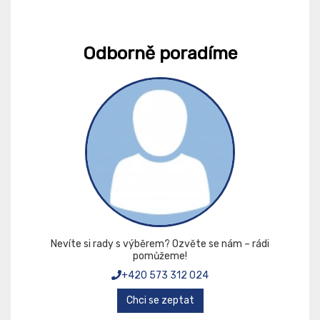
Odborně poradíme
Nevíte si rady s výběrem? Ozvěte se nám – rádi
pomůžeme!
+420 573 312 024
Chci se zeptat