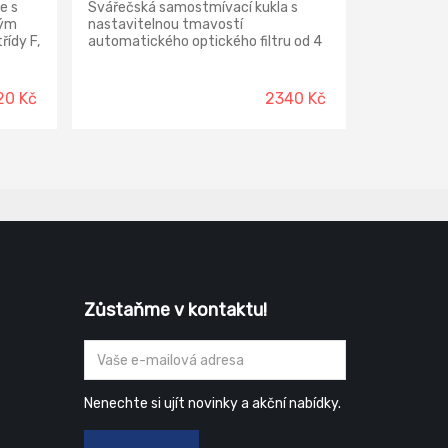
e s
Svářečská samostmívací kukla s
ným
nastavitelnou tmavostí
ídy F,
automatického optického filtru od 4
kem,
do 8 a od 9 do 13 Normy: EN 166; EN
ké
175; EN379
20 Kč
2340 Kč
né pro
,
ýlí
8x51
166; EN
Zůstaňme v kontaktu!
Nenechte si ujít novinky a akční nabídky.