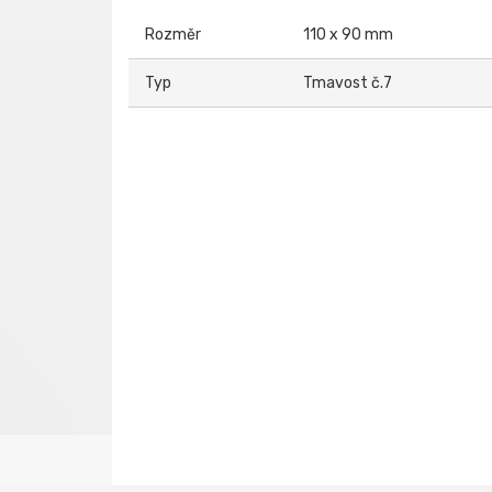
Rozměr
110 x 90 mm
Typ
Tmavost č.7