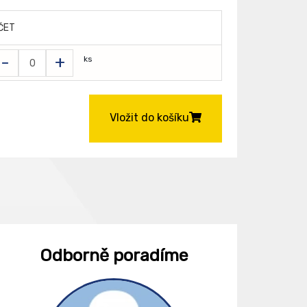
ČET
-
+
ks
Vložit do košíku
Odborně poradíme