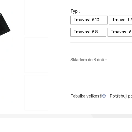
Typ
:
Tmavost č.10
Tmavost č
Tmavost č.8
Tmavost č
Skladem do 3 dnů
-
Tabulka velikosti
Potřebuji p