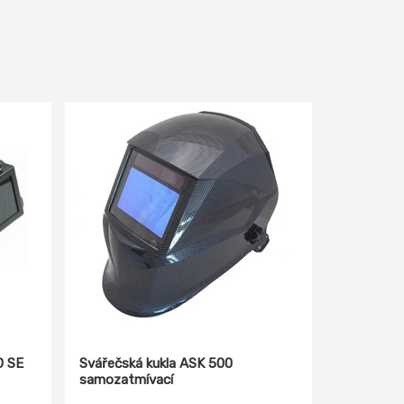
D SE
Svářečská kukla ASK 500
samozatmívací