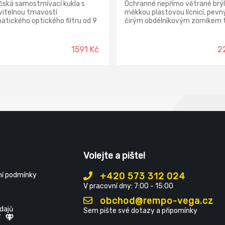
čská samostmívací kukla s
Ochranné nepřímo větrané brýl
vitelnou tmavostí
měkkou plastovou lícnicí, pev
tického optického filtru od 9
čirým obdélníkovým zorníkem tř
 Vyhovuje normě EN 166, EN
odklápěcím svářečským zorní
N 379.
možností nasazení na dioptric
brýle, ochranou proti záření
1591 Kč
2
vznikajícím při svařování, vhod
svařování. Tmavá ochranná
svářečská skla nejsou součástí
nutno objednat samostatně.
Výměnné obdélníkové sklo do br
WELDGUARD SK 114 Rozměr 10
mm; barva kouřová, stupeň
zatmavení 6 až 13. Norma: EN 
175
Volejte a pište!
í podmínky
+420 573 312 024
V pracovní dny: 7:00 - 15:00
obchod@rempo-vega.cz
dajů
Sem pište své dotazy a připomínky
í