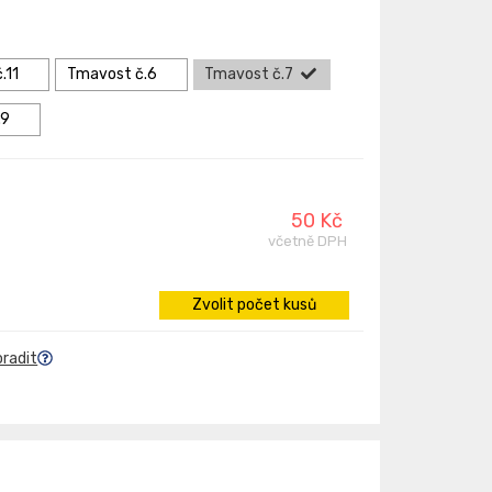
.11
Tmavost č.6
Tmavost č.7
.9
50 Kč
včetně DPH
Zvolit počet kusů
oradit