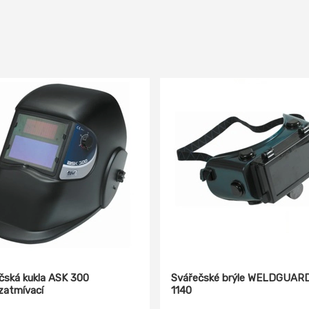
čská kukla ASK 300
Svářečské brýle WELDGUAR
atmívací
1140