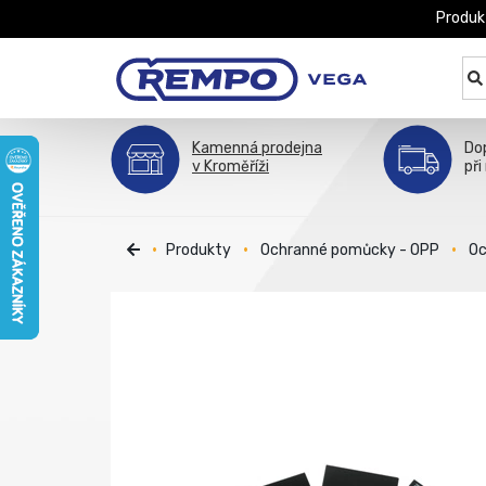
Produk
Kamenná prodejna
Do
v Kroměříži
při
Produkty
Ochranné pomůcky - OPP
Oc