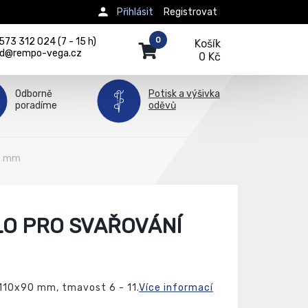
Přihlásit
Registrovat
0
73 312 024 (7 - 15 h)
Košík
d@rempo-vega.cz
0 Kč
Odborně
Potisk a výšivka
poradíme
oděvů
90 mm
LO PRO SVAŘOVÁNÍ
 110x90 mm, tmavost 6 - 11.
Více informací