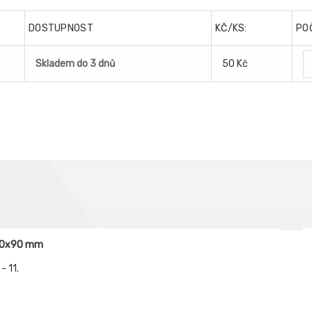
DOSTUPNOST
KČ/KS:
PO
Skladem do 3 dnů
50 Kč
110x90 mm
- 11.