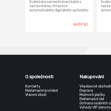
Svářečská samostmívací kukla s
Sváře
nastavitelnou tmavostí
nasta
automatického digitálního optického
automa
filtru od 5 do 8 a od 9 do 13. Vnitřní
do 13.
display s údaji o nastavení filtru.
175, E
Vyhovuje normě EN 166, EN 175, EN
4439 Kč
379.
O společnosti
Nakupování
Kontakty
Všeobecné obchodn
Reklamační protokol
Doprava
Vrácení zboží
Možnosti platby
Reklamační řád
Ochrana osobních ú
Výhody VIP členstv