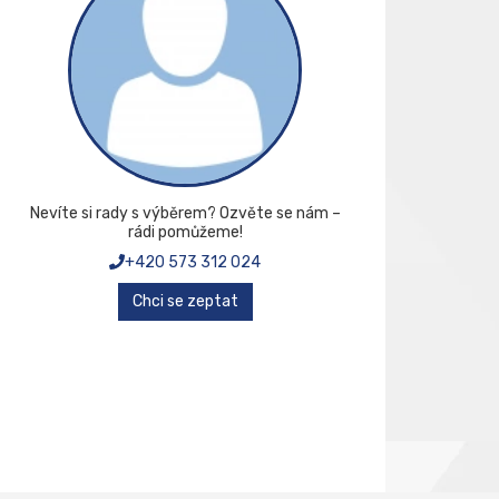
Nevíte si rady s výběrem? Ozvěte se nám –
rádi pomůžeme!
+420 573 312 024
Chci se zeptat