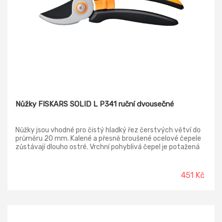
Nůžky FISKARS SOLID L P341 ruční dvousečné
Nůžky jsou vhodné pro čistý hladký řez čerstvých větví do
průměru 20 mm. Kalené a přesně broušené ocelové čepele
zůstávají dlouho ostré. Vrchní pohyblivá čepel je potažená
nepřilnavou vrstvou, která snižuje tření a chrání čepel před
korozí. Tím je dosaženo plynulejších řezů a neulpívání kůry a
pryskyřice na povrchu čepele pro maximální výkon.
451 Kč
Ergonomické rukojeti FiberComp jsou s povrchem SoftGrip
pro bezpečné a pohodlné držení. Zámek je ovladatelný
pravou i levou rukou, chrání čepele během přepravy a
skladování.