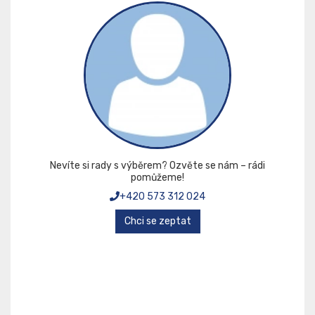
Nevíte si rady s výběrem? Ozvěte se nám – rádi
pomůžeme!
+420 573 312 024
Chci se zeptat