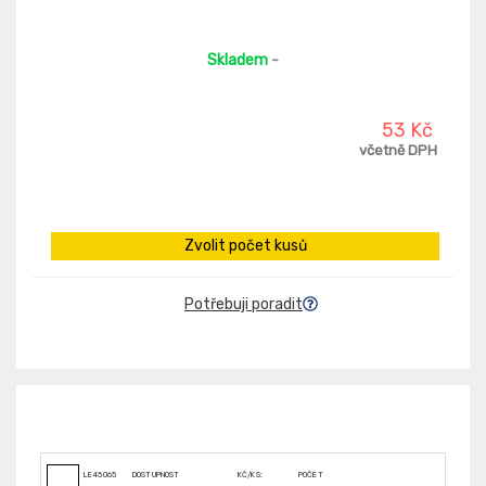
Skladem
-
53 Kč
včetně DPH
Zvolit počet kusů
Potřebuji poradit
LE45065
DOSTUPNOST
KČ/KS:
POČET