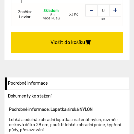
-
+
Skladem
Značka:
53 Kč
- 5 a
Levior
více kusů
ks
Vložit do košíku
Podrobné informace
Dokumenty ke stažení
Podrobné informace: Lopatka široká NYLON
Lehká a odolná zahradní lopatka, materiál: nylon, rozměr:
celková délka 28 cm, použití: lehké zahradní práce, kypření
půdy, přesazování…