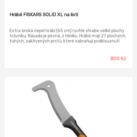
Hrábě FISKARS SOLID XL na listí
Extra široká čepel hrábí (65 cm) rychle shrabe velké plochy
trávníku. Násada je pevná, z hliníku. Hrábě mají 27 plochých,
tuhých, zakřivených prstů, které zabraňují podklouznutí
hrabanému listí a tím znemožnění hrabání.
800 Kč