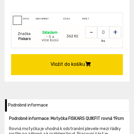
01722
DOSTUPNOST
KČ/KS:
POČET
-
+
Skladem
Značka:
362 Kč
- 5 a
Fiskars
více kusů
ks
Vložit do košíku
Podrobné informace
Podrobné informace: Motyčka FISKARS QUIKFIT rovná 19cm
Rovná motyčka je vhodná k odstranění plevele mezi řádky
rostlin na záhoně a k rozbíjení hrud. Pracovní část je