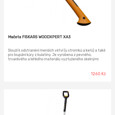
Mačeta FISKARS WOODXPERT XA3
Slouží k odstranění menších větví (u stromků a keřů) a také
pro loupání kůry z kulatiny. Je vyrobena z pevného,
trvanlivého a lehkého materiálu vyztuženého skelnými
vlákny. Má pohodlně uchopitelnou rukojeť, která tlumí
nárazy. Je ideálně vyvážena. Čepel a držadlo jsou pevně
spojeny.
1260 Kč