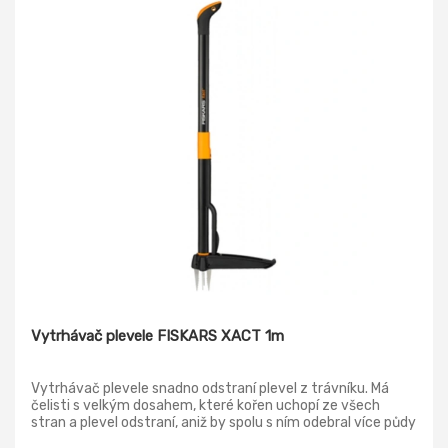
Vytrhávač plevele FISKARS XACT 1m
Vytrhávač plevele snadno odstraní plevel z trávníku. Má
čelisti s velkým dosahem, které kořen uchopí ze všech
stran a plevel odstraní, aniž by spolu s ním odebral více půdy
než je třeba.