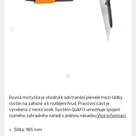
Rovná motyčka je vhodná k odstranění plevele mezi řádky
rostlin na záhoně a k rozbíjení hrud. Pracovní část je
vyrobena z nerez oceli. Systém QuikFit umožňuje spojení
různého zahradního nářadí s jedinou násadou.
Více informací
Šířka: 185 mm