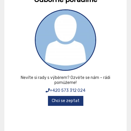
Nevíte si rady s výběrem? Ozvěte se nám – rádi
pomůžeme!
+420 573 312 024
Chci se zeptat