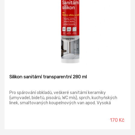
Silikon sanitární transparentní 280 ml
Pro spárování obkladů, veškeré sanitární keramiky
(umyvadel, bidetů, pisoárů, WC mís), sprch, kuchyňských
linek, smaltovaných koupelnových van apod. Vysoká
přilnavost na sklo, smalt, dlaždice a glazurovanou keramiku.
Výborná odolnost v sanitárním prostředí. Pro spárování
akrylátových vaniček je nutné používat Sanitární neutrální
170 Kč
silikon.