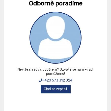
Odborně poradíme
Nevíte si rady s výběrem? Ozvěte se nám – rádi
pomůžeme!
+420 573 312 024
Chci se zeptat