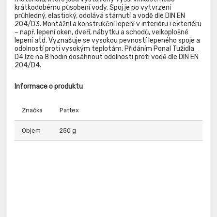
krátkodobému působení vody. Spoj je po vytvrzení
průhledný, elastický, odolává stárnutí a vodě dle DIN EN
204/D3. Montážní a konstrukční lepení v interiéru i exteriéru
– např. lepení oken, dveří, nábytku a schodů, velkoplošné
lepení atd. Vyznačuje se vysokou pevností lepeného spoje a
odolností proti vysokým teplotám. Přidáním Ponal Tužidla
D4 lze na 8 hodin dosáhnout odolnosti proti vodě dle DIN EN
204/D4.
Informace o produktu
Značka
Pattex
Objem
250 g