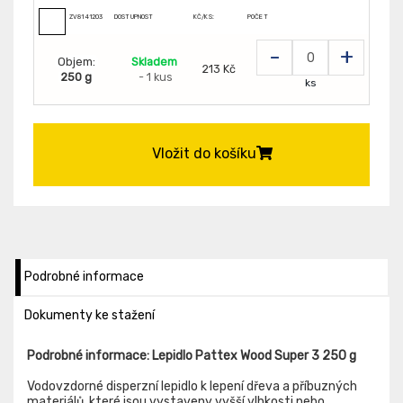
ZV8141203
DOSTUPNOST
KČ/KS:
POČET
-
+
Objem:
Skladem
213 Kč
250 g
- 1 kus
ks
Vložit do košíku
Podrobné informace
Dokumenty ke stažení
Podrobné informace: Lepidlo Pattex Wood Super 3 250 g
Vodovzdorné disperzní lepidlo k lepení dřeva a příbuzných
materiálů, které jsou vystaveny vyšší vlhkosti nebo