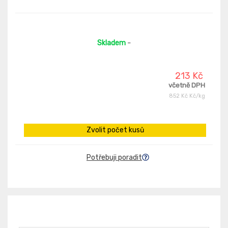
Skladem
-
213 Kč
včetně DPH
852 Kč Kč/kg
Zvolit počet kusů
Potřebuji poradit