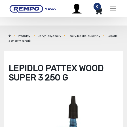
0
Menu
Produkty
Barvy, laky, tmely
Tmely, lepidla, suroviny
Lepidla
a tmely v kartuši
LEPIDLO PATTEX WOOD
SUPER 3 250 G