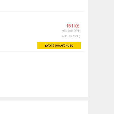
151 Kč
včetně DPH
604 Kč Kč/kg
Zvolit počet kusů