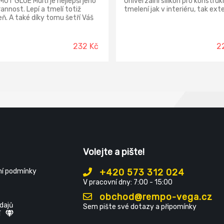
UT GLUE Multi je nejlepší jeho
Univerzální silikon pro konstruk
annost. Lepí a tmelí totiž
tmelení jak v interiéru, tak exte
ň. A také díky tomu šetří Váš
náklady.
232 Kč
2
Volejte a pište!
í podmínky
+420 573 312 024
V pracovní dny: 7:00 - 15:00
obchod@rempo-vega.cz
dajů
Sem pište své dotazy a připomínky
í