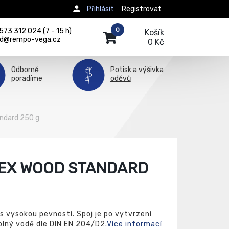
Přihlásit
Registrovat
0
73 312 024 (7 - 15 h)
Košík
d@rempo-vega.cz
0 Kč
Odborně
Potisk a výšivka
poradíme
oděvů
andard 250 g
TEX WOOD STANDARD
o s vysokou pevností. Spoj je po vytvrzení
olný vodě dle DIN EN 204/D2.
Více informací