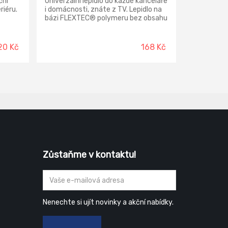
ční
Univerzální lepidlo do každé kanceláře
riéru.
i domácnosti, znáte z TV. Lepidlo na
bázi FLEXTEC® polymeru bez obsahu
rozpouštědel a vody. Spolehlivě lepí
široké spektrum materiálů. Spoj je
mimořádně pevný, transparentní,
20 Kč
168 Kč
pružný, odolává vodě, otřesům, UV
záření a teplotám od -50 °C do +80
°C.
Zůstaňme v kontaktu!
Nenechte si ujít novinky a akční nabídky.