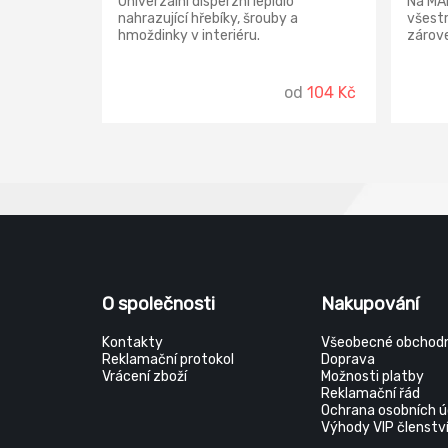
Univerzální disperzní lepidlo
Na MAM
nahrazující hřebíky, šrouby a
všestr
hmoždinky v interiéru.
zárove
čas i 
od
104 Kč
O společnosti
Nakupování
Kontakty
Všeobecné obchodn
Reklamační protokol
Doprava
Vrácení zboží
Možnosti platby
Reklamační řád
Ochrana osobních ú
Výhody VIP členstv