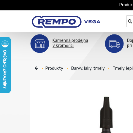
Produk
Kamenná prodejna
Do
v Kroměříži
při
Produkty
Barvy, laky, tmely
Tmely, lepi