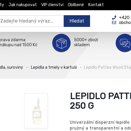
ty
Jak nakupovat
VIP členství
Oblíbené
Kontakt
+420 5
Hledat
obcho
prava zdarma
5000+ zboží
 nákupu nad 1500 Kč
skladem
dla, suroviny
Lepidla a tmely v kartuši
Lepidlo Pattex Wood St
LEPIDLO PAT
250 G
Univerzální disperzní lepidl
pružný a transparentní a od