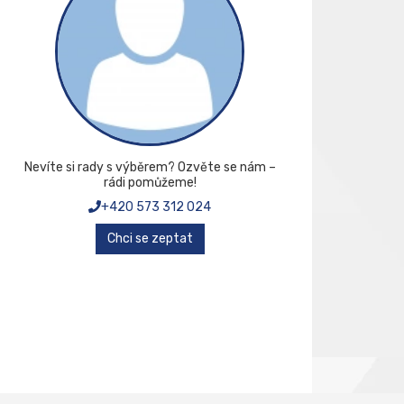
Nevíte si rady s výběrem? Ozvěte se nám –
rádi pomůžeme!
+420 573 312 024
Chci se zeptat