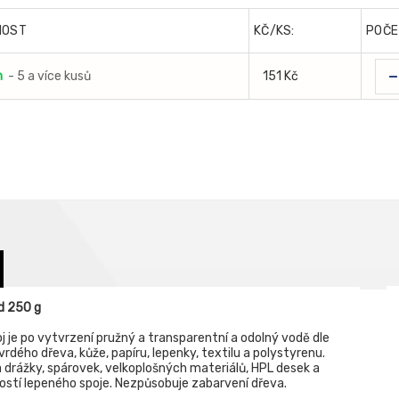
NOST
KČ/KS:
POČE
-
m
- 5 a více kusů
151 Kč
d 250 g
oj je po vytvrzení pružný a transparentní a odolný vodě dle
dého dřeva, kůže, papíru, lepenky, textilu a polystyrenu.
 a drážky, spárovek, velkoplošných materiálů, HPL desek a
stí lepeného spoje. Nezpůsobuje zabarvení dřeva.