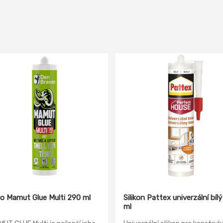
lo Mamut Glue Multi 290 ml
Silikon Pattex univerzální bíl
ml