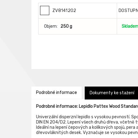
ZV8141202
DOSTUP
Objem:
250 g
Sklade
Podrobné informace
Dokumenty ke stažení
Podrobné informace: Lepidlo Pattex Wood Standar
Univerzální disperzní lepidlo s vysokou pevností. Sp
DIN EN 204/D2. Lepení všech druhů dřeva, včetně tvr
Ideální na lepení čepových a kolíkových spojů, pera
dřevovláknitých desek. Vyznačuje se vysokou pevno