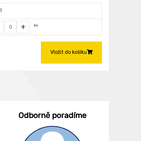
T
+
ks
Vložit do košíku
Odborně poradíme