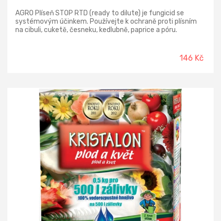
AGRO Plíseň STOP RTD (ready to dilute) je fungicid se
systémovým účinkem. Používejte k ochraně proti plísním
na cibuli, cuketě, česneku, kedlubně, paprice a póru.
Působení přípravku je zejména protektivní (ochranné).
Oceníte bezpečné a praktické použití bez odměřování -
lahev je naplněná vodou; v hrdle obsahuje kapsli s
146 Kč
přípravkem.