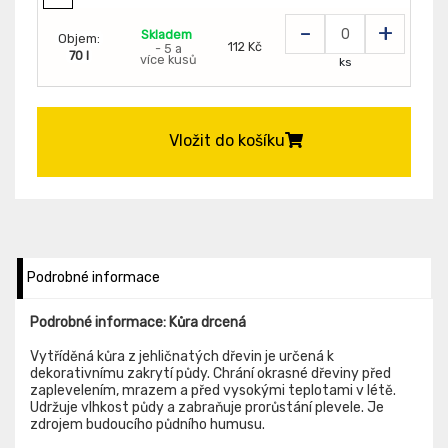
-
+
Skladem
Objem:
112 Kč
- 5 a
70 l
více kusů
ks
Vložit do košíku
Podrobné informace
Podrobné informace: Kůra drcená
Vytříděná kůra z jehličnatých dřevin je určená k
dekorativnímu zakrytí půdy. Chrání okrasné dřeviny před
zaplevelením, mrazem a před vysokými teplotami v létě.
Udržuje vlhkost půdy a zabraňuje prorůstání plevele. Je
zdrojem budoucího půdního humusu.