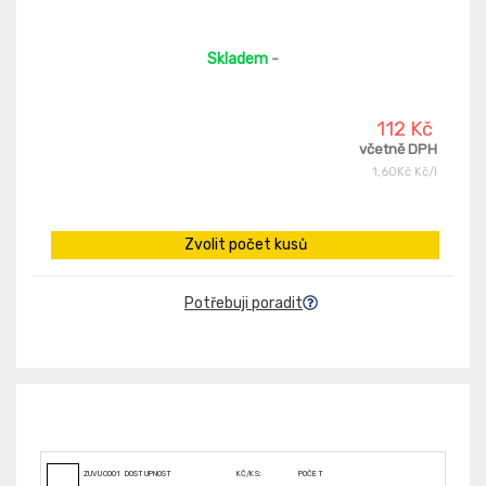
Skladem
-
112 Kč
včetně DPH
1,60Kč Kč/l
Zvolit počet kusů
Potřebuji poradit
ZUVUC001167
DOSTUPNOST
KČ/KS:
POČET