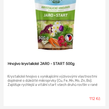
Hnojivo krystalické JARO - START 500g
Krystalické hnojivo s vynikajícími výživovými vlastnostmi
doplněné o důležité mikroprvky (Cu, Fe, Mn, Mo, Zn, Bo).
Zajišťuje rychlejší a vitální start všech druhů rostlin v rané
fázi jejich růstu i v průběhu vegetačního období. Zaručuje
rychlý nárůst zelené hmoty a zamezuje žloutnutí listů, což
je zárukou zdravého vývoje rostlin a jejich bohatého
112 Kč
kvetení, u zeleniny a ovoce i bohaté úrody. Ve vodě je z cela
beze zbytku rozpustné.