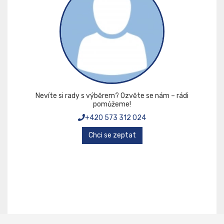
Nevíte si rady s výběrem? Ozvěte se nám – rádi
pomůžeme!
+420 573 312 024
Chci se zeptat