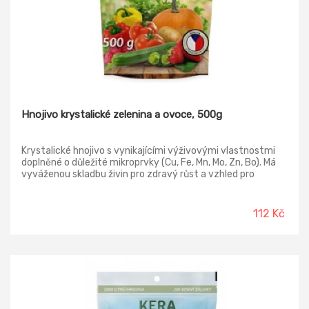
Hnojivo krystalické zelenina a ovoce, 500g
Krystalické hnojivo s vynikajícími výživovými vlastnostmi
doplněné o důležité mikroprvky (Cu, Fe, Mn, Mo, Zn, Bo). Má
vyváženou skladbu živin pro zdravý růst a vzhled pro
všechny druhy zeleniny i ovoce. Pravidelné hnojení zajišťuje
bohatý kořenový systém, vitální růst rostlin, četnější
nasazení květů a kvalitní plody. Ve vodě je z cela beze
112 Kč
zbytku rozpustné.