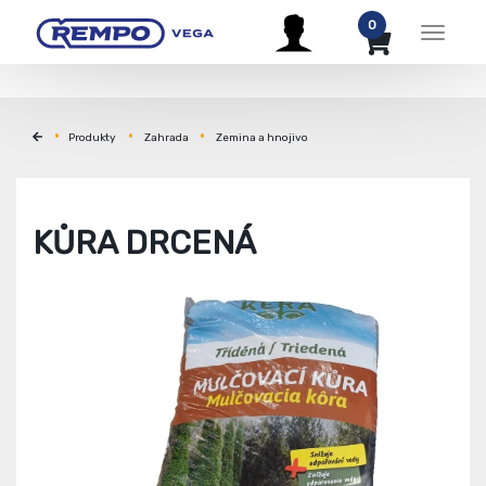
0
Menu
Produkty
Zahrada
Zemina a hnojivo
KŮRA DRCENÁ