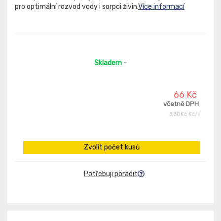
pro optimální rozvod vody i sorpci živin.
Více informací
Skladem
-
66 Kč
včetně DPH
3,30Kč Kč/l
Zvolit počet kusů
Potřebuji poradit