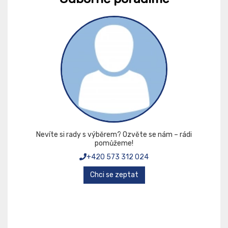
Nevíte si rady s výběrem? Ozvěte se nám – rádi
pomůžeme!
+420 573 312 024
Chci se zeptat