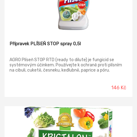
Přípravek PLÍSEŇ STOP spray 0,5l
AGRO Plíseň STOP RTD (ready to dilute) je fungicid se
systémovým účinkem. Používejte k ochraně proti plísním
na cibuli, cuketě, česneku, kedlubně, paprice a póru.
Působení přípravku je zejména protektivní (ochranné).
Oceníte bezpečné a praktické použití bez odměřování -
lahev je naplněná vodou; v hrdle obsahuje kapsli s
146 Kč
přípravkem.