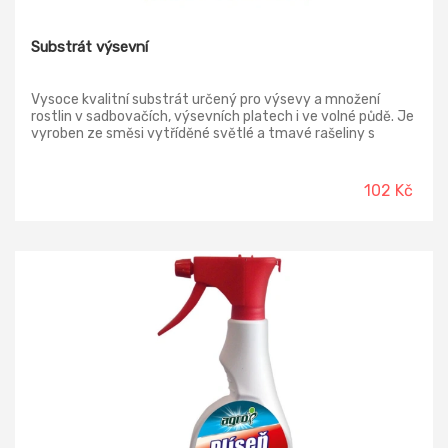
Substrát výsevní
Vysoce kvalitní substrát určený pro výsevy a množení
rostlin v sadbovačích, výsevních platech i ve volné půdě. Je
vyroben ze směsi vytříděné světlé a tmavé rašeliny s
přídavkem ostrohranného křemičitého písku. Je obohacen o
základní živiny a stopové prvky, je použito speciální hnojivo
PG mix. Smáčedlo FIBA – ZORB podporuje transport vody a
102 Kč
živin k mladým rostlinám. Huminové látky stimulují tvorbu
kořenového vlášení.