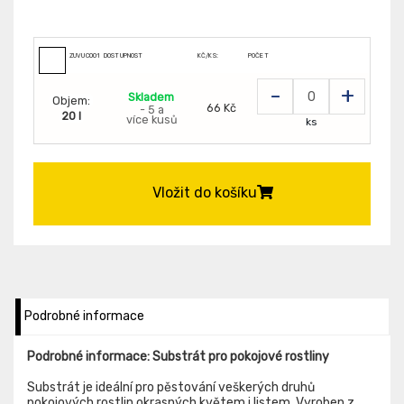
ZUVUC001166
DOSTUPNOST
KČ/KS:
POČET
-
+
Skladem
Objem:
66 Kč
- 5 a
20 l
více kusů
ks
Vložit do košíku
Podrobné informace
Podrobné informace: Substrát pro pokojové rostliny
Substrát je ideální pro pěstování veškerých druhů
pokojových rostlin okrasných květem i listem. Vyroben z