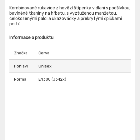
Kombinované rukavice z hovězí štípenky v dlani s podšívkou,
bavlněné tkaniny na hřbetu, s vyztuženou manžetou,
celokoženými palci a ukazováčky a překrytými špičkami
prstů.
Informace o produktu
Značka
Červa
Pohlaví
Unisex
Norma
EN388 (3342x)