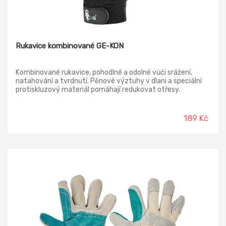
Rukavice kombinované GE-KON
Kombinované rukavice, pohodlné a odolné vůči srážení,
natahování a tvrdnutí. Pěnové výztuhy v dlani a speciální
protiskluzový materiál pomáhají redukovat otřesy.
Doporučené aplikace: logistika, lehký průmysl, hobby, řidiči.
Materiál dlaně: viskóza (syntetická kůže) s PVC Materiál
hřbetu: polyester, neopren Provedení manžety: elastická,
189 Kč
PVC Norma: EN 420, EN 388