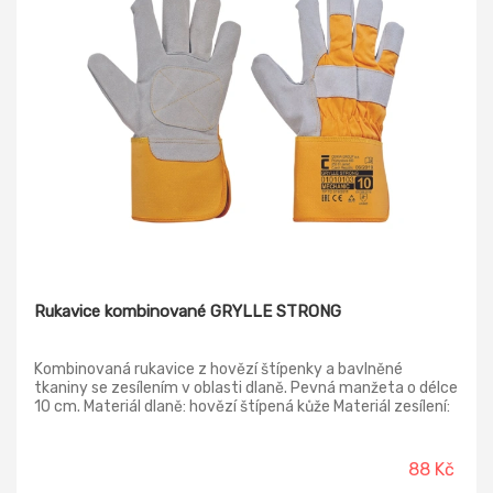
Rukavice kombinované GRYLLE STRONG
Kombinovaná rukavice z hovězí štípenky a bavlněné
tkaniny se zesílením v oblasti dlaně. Pevná manžeta o délce
10 cm. Materiál dlaně: hovězí štípená kůže Materiál zesílení:
hovězí štípená kůže Materiál podšívky rukavice: polyester
Materiál rukavice: bavlna, tkaný Materiál manžety: bavlna,
tkaný Normy: EN ISO 21420; EN 388 (3X44B) Velikost: 10
88 Kč