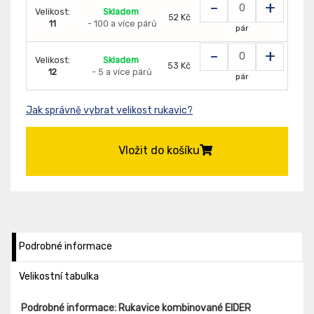
-
+
Velikost:
Skladem
52 Kč
11
- 100 a více párů
pár
-
+
Velikost:
Skladem
53 Kč
12
- 5 a více párů
pár
Jak správně vybrat velikost rukavic?
Vložit do košíku
Podrobné informace
Velikostní tabulka
Podrobné informace: Rukavice kombinované EIDER