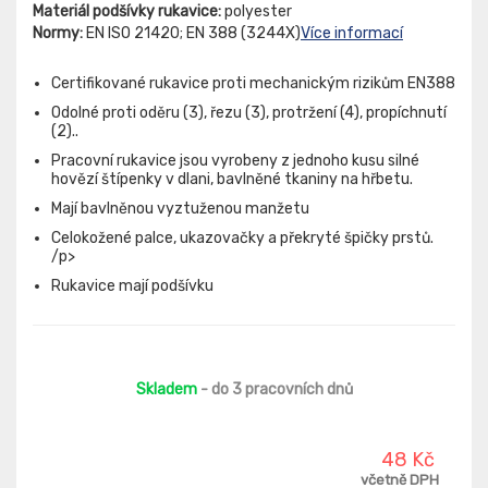
Materiál podšívky rukavice:
polyester
Normy:
EN ISO 21420; EN 388 (3244X)
Více informací
Certifikované rukavice proti mechanickým rizikům EN388
Odolné proti oděru (3), řezu (3), protržení (4), propíchnutí
(2)..
Pracovní rukavice jsou vyrobeny z jednoho kusu silné
hovězí štípenky v dlani, bavlněné tkaniny na hřbetu.
Mají bavlněnou vyztuženou manžetu
Celokožené palce, ukazovačky a překryté špičky prstů.
/p>
Rukavice mají podšívku
Skladem
- do 3 pracovních dnů
48 Kč
včetně DPH