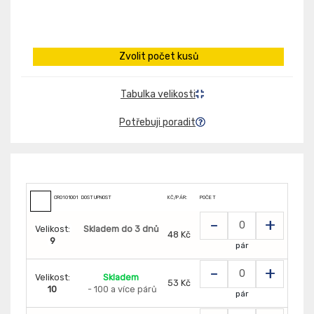
Zvolit počet kusů
Tabulka velikosti
Potřebuji poradit
CR01010016
DOSTUPNOST
KČ/PÁR:
POČET
-
+
Velikost:
Skladem do 3 dnů
48 Kč
9
pár
-
+
Velikost:
Skladem
53 Kč
10
- 100 a více párů
pár