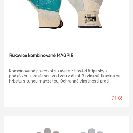
Rukavice kombinované MAGPIE
Kombinované pracovní rukavice z hovězí štípenky s
podšívkou a zesílenou vrstvou v dlani. Bavlněná tkanina na
hřbetu s tuhou manžetou. Ochranné vlastnosti proti
mechanickým rizikům. Zvýšená ochrana proti proříznutí,
trhání a oděru. Běžná ochrana proti propíchnutí. Materiál
zesílení: hovězí štípená kůže Materiál rukavice: hovězí
71 Kč
štípená kůže Materiál hřbetu: bavlna Normy: EN ISO 21420;
EN 388 (2331X) Bezpečnostní kategorie: 2331 Prodej pouze
na balení = 12 párů.