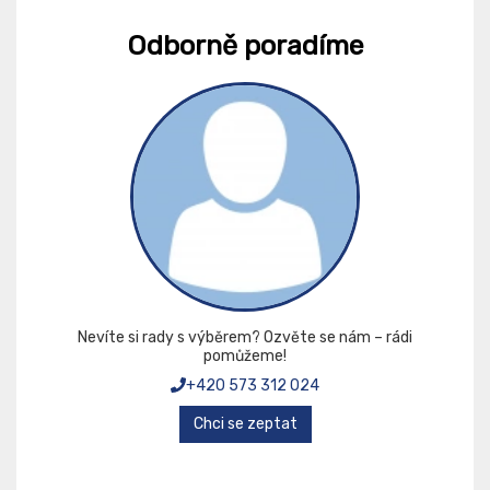
Odborně poradíme
Nevíte si rady s výběrem? Ozvěte se nám – rádi
pomůžeme!
+420 573 312 024
Chci se zeptat