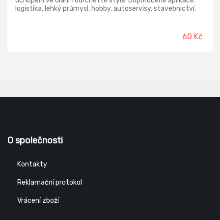
uchopení ve dlani fourchette style. Doporučené aplikace:
logistika, lehký průmysl, hobby, autoservisy, stavebnictví,
řidiči.
60 Kč
O společnosti
Kontakty
Reklamační protokol
Vrácení zboží