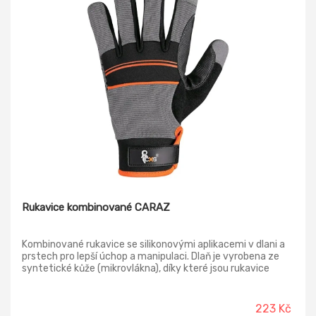
Rukavice kombinované CARAZ
Kombinované rukavice se silikonovými aplikacemi v dlani a
prstech pro lepší úchop a manipulaci. Dlaň je vyrobena ze
syntetické kůže (mikrovlákna), díky které jsou rukavice
pohodlné a odolné vůči srážení, natahování a tvrdnutí. Hřbet
z prodyšného Spandexu, v oblasti kloubů je neopren. Oblast
mezi palcem a ukazováčkem vyztužena PVC. Neoprenová
223 Kč