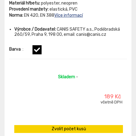
Materiál hřbetu:
polyester, neopren
Provedení manžety:
elastická, PVC
Norma:
EN 420, EN 388
Více informací
Výrobce / Dodavatel:
CANIS SAFETY a.s., Poděbradská
260/59, Praha 9, 198 00, email: canis@canis.cz
Barva
:
Skladem
-
189 Kč
včetně DPH
Zvolit počet kusů