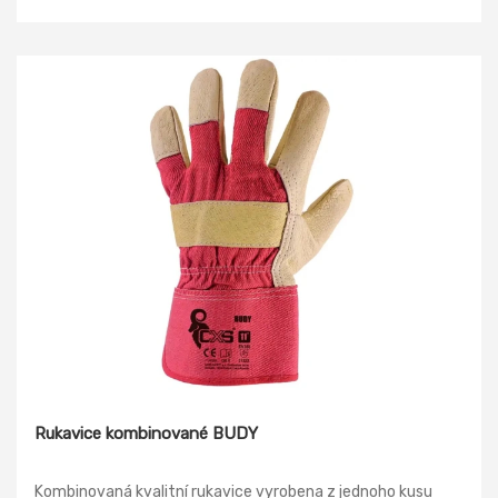
manžeta se suchým zipem se snadno přizpůsobí zápěstí.
Doporučené použití: logistika, lehký průmysl, hobby, řidiči.
Materiál dlaně: mikrovlákno: nylon s PU Materiál hřbetu:
Spandex, neopren Provedení manžety: neopren, zapínání na
suchý zip Norma: EN ISO 21420; EN 388
Rukavice kombinované BUDY
Kombinovaná kvalitní rukavice vyrobena z jednoho kusu