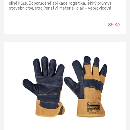
silné kůže. Doporučené aplikace: logistika, lehký průmysl,
stavebnictví, strojírenství. Materiál: dlaň - vepřovicová
lícová kůže, hřbet - hrubá bavlněná tkanina, podšívka - 100
% bavlna Provedení manžety: pevná, vyztužená Norma: EN
388(3122X), EN ISO 21420 Velikost: 11
85 Kč