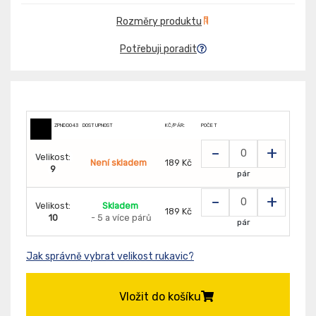
Rozměry produktu
Potřebuji poradit
ZPNDD0431254
DOSTUPNOST
KČ/PÁR:
POČET
-
+
Velikost:
Není skladem
189 Kč
9
pár
-
+
Velikost:
Skladem
189 Kč
10
- 5 a více párů
pár
Jak správně vybrat velikost rukavic?
Vložit do košíku