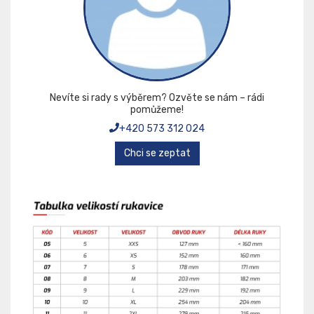
Nevíte si rady s výběrem? Ozvěte se nám – rádi
pomůžeme!
+420 573 312 024
Chci se zeptat