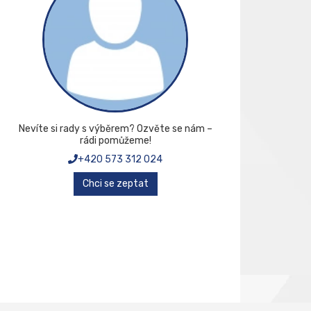
Nevíte si rady s výběrem? Ozvěte se nám –
rádi pomůžeme!
+420 573 312 024
Chci se zeptat