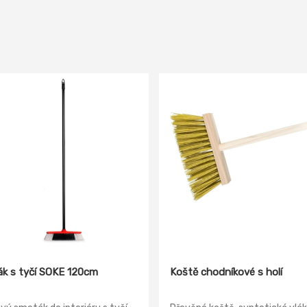
k s tyčí SOKE 120cm
Koště chodníkové s holí