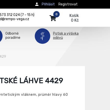
Přihlásit
Registrovat
0
73 312 024 (7 - 15 h)
Košík
d@rempo-vega.cz
0 Kč
Odborně
Potisk a výšivka
poradíme
oděvů
4429
TSKÉ LÁHVE 4429
syntetickým vláknem, průměr hlavy 60