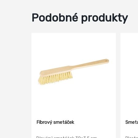
Podobné produkty
Fíbrový smetáček
Smetá