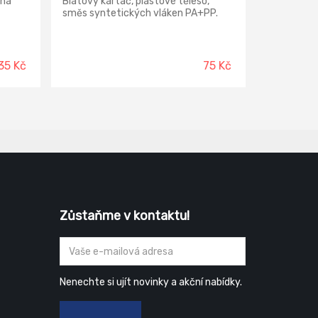
kna
Blátový kartáč, plastové těleso,
směs syntetických vláken PA+PP.
35 Kč
75 Kč
Zůstaňme v kontaktu!
Nenechte si ujít novinky a akční nabídky.