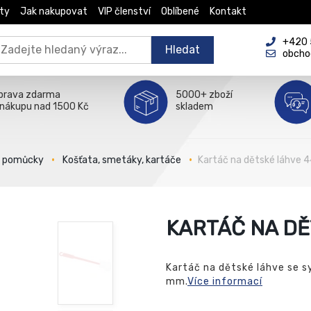
ty
Jak nakupovat
VIP členství
Oblíbené
Kontakt
+420 5
Hledat
obcho
prava zdarma
5000+ zboží
 nákupu nad 1500 Kč
skladem
é pomůcky
Košťata, smetáky, kartáče
Kartáč na dětské láhve 
KARTÁČ NA DĚ
Kartáč na dětské láhve se 
mm.
Více informací