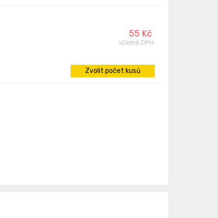
55 Kč
včetně DPH
Zvolit počet kusů