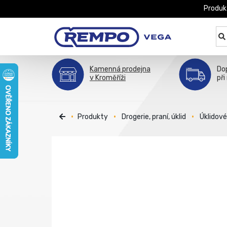
Produk
Kamenná prodejna
Do
v Kroměříži
při
Produkty
Drogerie, praní, úklid
Úklidov