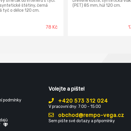
vý smeták do interiéru s tyčí.
Dřevěné koště, syntetická vlá
syntetické štětiny, černá
(PET) 85 mm, hůl 120 cm.
 tyč o délce 120 cm.
78 Kč
1
Volejte a pište!
í podmínky
+420 573 312 024
V pracovní dny: 7:00 - 15:00
obchod@rempo-vega.cz
dajů
Sem pište své dotazy a připomínky
í