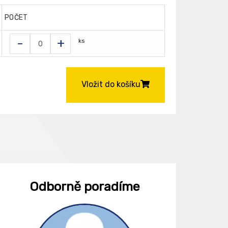
POČET
-
+
ks
Vložit do košíku
Odborně poradíme