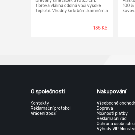
Dřevěný smetáček 39x3,5 cm,
Plasto
fíbrová vlákna odolná vůči vysoké
100 % 
teplotě. Vhodný ke krbům, kamnům a
kovová
k dalším různým topeništím.
135 Kč
O společnosti
Nakupování
Kontakty
Všeobecné obchodn
Reklamační protokol
Doprava
Vrácení zboží
Možnosti platby
Reklamační řád
Ochrana osobních ú
Výhody VIP členstv