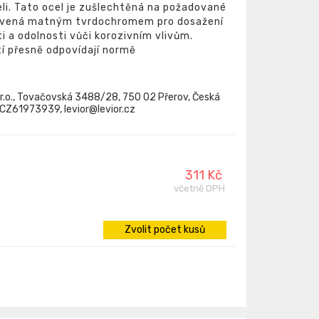
li. Tato ocel je zušlechtěná na požadované
ravená matným tvrdochromem pro dosažení
i a odolnosti vůči korozivním vlivům.
tí přesně odpovídají normě
.r.o., Tovačovská 3488/28, 750 02 Přerov, Česká
: CZ61973939, levior@levior.cz
311 Kč
včetně DPH
Zvolit počet kusů