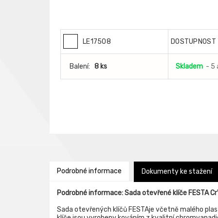
LE17508
DOSTUPNOST
Balení:
8 ks
Skladem
- 5 
Podrobné informace
Dokumenty ke stažení
Podrobné informace: Sada otevřené klíče FESTA 
Sada otevřených klíčů FESTAje včetně malého plas
klíče jsou vyrobeny kováním z kvalitní chromvanadi