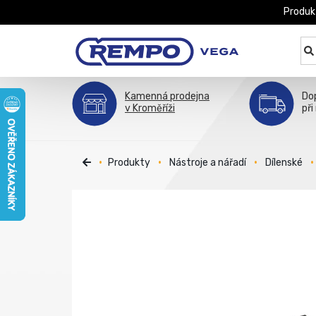
Produk
Kamenná prodejna
Do
v Kroměříži
při
Produkty
Nástroje a nářadí
Dílenské