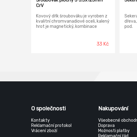
Šroubovák plochý S 5.5x125mm
Seker
CrV
Kovový dřík šroubováku je vyroben z
Sekera
kvalitní chromvanadiové oceli, kalený
dřeva,
hrot je magnetický, kombinace
pod.
polypropylenu a pryže na rukojeti a
její ergonomický tvar zaručuje dobré
antiskluzové vlastnosti a dobrou
33 Kč
odolnost vůči mazadlům a
chemikáliím.
O společnosti
Nakupování
Kontakty
Všeobecné obchodn
Reklamační protokol
Doprava
Vrácení zboží
Možnosti platby
Reklamační řád