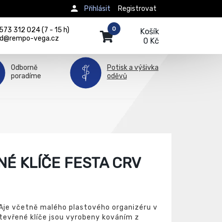
Přihlásit
Registrovat
0
73 312 024 (7 - 15 h)
Košík
d@rempo-vega.cz
0 Kč
Odborně
Potisk a výšivka
poradíme
oděvů
É KLÍČE FESTA CRV
Aje včetně malého plastového organizéru v
tevřené klíče jsou vyrobeny kováním z