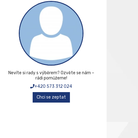
Nevíte si rady s výběrem? Ozvěte se nám –
rádi pomůžeme!
+420 573 312 024
Chci se zeptat