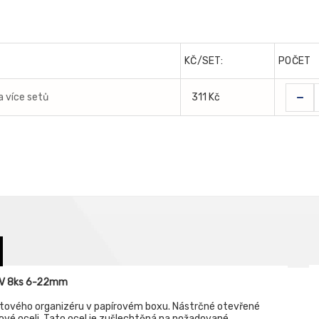
KČ/SET:
POČET
-
a více setů
311 Kč
CrV 8ks 6-22mm
tového organizéru v papírovém boxu. Nástrčné otevřené
ové oceli. Tato ocel je zušlechtěná na požadované