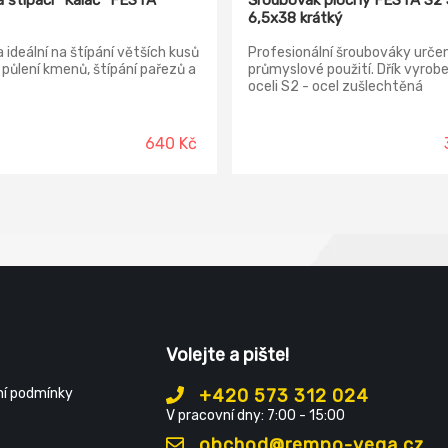
a štípací "Kalač" FESTA
Šroubovák plochý FESTA S2 
6,5x38 krátký
 ideální na štípání větších kusů
Profesionální šroubováky urče
 půlení kmenů, štípání pařezů a
průmyslové použití. Dřík vyrob
oceli S2 - ocel zušlechtěná
legovacími prvky - chrom, křem
mangan, molybden, vanadium
Magnetická kalená špička
640 Kč
Ergonomická zdravotně nezáv
dvoukomponentní rukojeť -
neklouzavý a pohodlný úchop, 
pro páku
Volejte a pište!
í podmínky
+420 573 312 024
V pracovní dny: 7:00 - 15:00
obchod@rempo-vega.cz