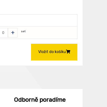
+
set
Vložit do košíku
Odborně poradíme