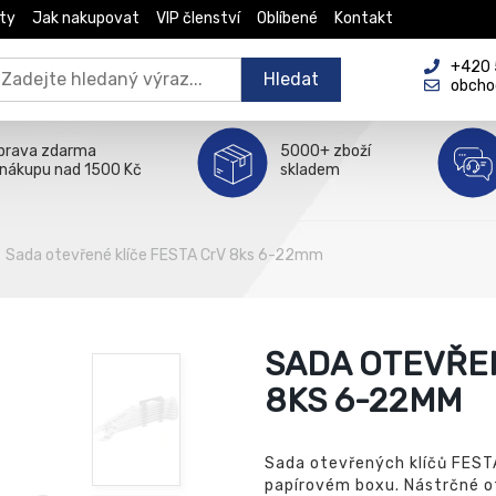
ty
Jak nakupovat
VIP členství
Oblíbené
Kontakt
+420 5
Hledat
obcho
prava zdarma
5000+ zboží
 nákupu nad 1500 Kč
skladem
Sada otevřené klíče FESTA CrV 8ks 6-22mm
SADA OTEVŘEN
8KS 6-22MM
Sada otevřených klíčů FEST
papírovém boxu. Nástrčné o