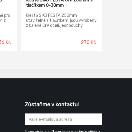
S
Kleště SIKO FESTA CrV 250mm s
tlačítkem 0-30mm
né pro
Kleště SIKO FESTA 250mm
en z
stavitelné s tlačítkem, jsou vyrobeny
z kalené CrV oceli, jednoduchý
ík,
mechanismus nastavení požadované
rozteče čelistí jednou rukou -
stiskem jednoho tlačítka, odolný a
36 Kč
270 Kč
adná
přesný aretační mechanismus, tvar
čelistí s broušenými zuby
otvor
optimalizovaný k sevření trubek a
matic, posuvná rukojeť je opatřena
měkčeným neklouzavým povlakem z
gumy pro příjemnější práci.
Zůstaňme v kontaktu!