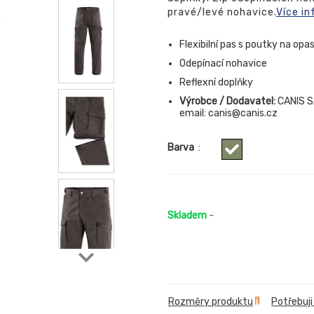
pravé/levé nohavice.
Více in
Flexibilní pas s poutky na opa
Odepínací nohavice
Reflexní doplňky
Výrobce / Dodavatel:
CANIS SA
email: canis@canis.cz
Barva
:
Skladem
-
Rozměry produktu
Potřebuji