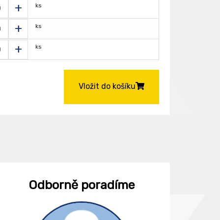
+
ks
+
ks
+
ks
Vložit do košíku
Odborně poradíme