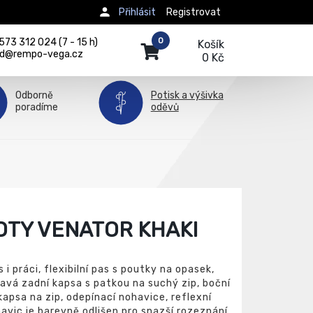
Přihlásit
Registrovat
0
73 312 024 (7 - 15 h)
Košík
d@rempo-vega.cz
0 Kč
Odborně
Potisk a výšivka
poradíme
oděvů
OTY VENATOR KHAKI
i práci, flexibilní pas s poutky na opasek,
ravá zadní kapsa s patkou na suchý zip, boční
kapsa na zip, odepínací nohavice, reflexní
avic je barevně odlišen pro snazší rozeznání