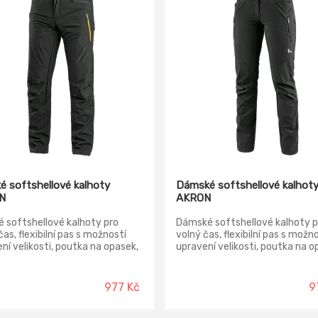
é softshellové kalhoty
Dámské softshellové kalhot
N
AKRON
 softshellové kalhoty pro
Dámské softshellové kalhoty p
čas, flexibilní pas s možností
volný čas, flexibilní pas s možn
ní velikosti, poutka na opasek,
upravení velikosti, poutka na o
ní kapsy, zadní kapsa na zip,
4 přední kapsy, zadní kapsa na z
í na stehně a v zadní kolenní
větrání na stehně a v zadní kol
 reflexní doplňky, TPU
části, reflexní doplňky, TPU
977 Kč
9
ána. Odolnost materiálu proti
membrána. Odolnost materiálu 
ku vody 5000 mm mimo oblast
průniku vody 5000 mm mimo o