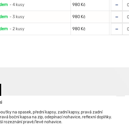
-
adem
- 4 kusy
980 Kč
-
adem
- 3 kusy
980 Kč
-
adem
- 2 kusy
980 Kč
i
s poutky na opasek, přední kapsy, zadní kapsy, pravá zadní
ravá boční kapsa na zip, odepínací nohavice, reflexní doplňky.
zší rozeznání pravé/levé nohavice.