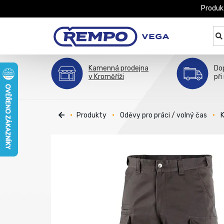
Produk
Kamenná prodejna
Do
v Kroměříži
při
Produkty
Oděvy pro práci / volný čas