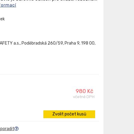
formací
sek
FETY a.s., Poděbradská 260/59, Praha 9, 198 00,
980 Kč
včetně DPH
Zvolit počet kusů
 poradit