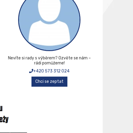
Nevíte si rady s výběrem? Ozvěte se nám –
rádi pomůžeme!
+420 573 312 024
Chci se zeptat