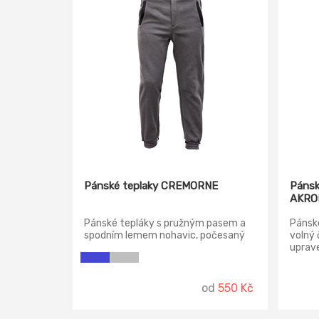
Pánské teplaky CREMORNE
Pánsk
AKRO
Pánské tepláky s pružným pasem a
Pánské
spodním lemem nohavic, počesaný
volný 
výplněk, 2 boční kapsy, poklopec na
uprave
zip.
4 před
větrán
části,
od
550 Kč
membr
průni