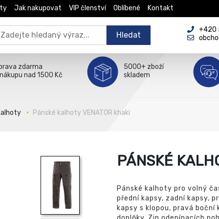
ty
Jak nakupovat
VIP členství
Oblíbené
Kontakt
+420 5
Hledat
obcho
prava zdarma
5000+ zboží
 nákupu nad 1500 Kč
skladem
Kalhoty
Pánské kalhoty VENATOR khaki
PÁNSKÉ KALH
Pánské kalhoty pro volný čas 
přední kapsy, zadní kapsy, p
kapsy s klopou, pravá boční 
doplňky. Zip odepínacích noh