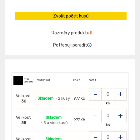
Zvolit počet kusů
Rozměry produktu
Potřebuji poradit
1430-
DOSTUPNOST
KČ/KS:
POČET
006-800
-
+
Velikost:
Skladem
- 2 kusy
977 Kč
36
ks
-
+
Velikost:
Skladem
977 Kč
38
- 5 a více kusů
ks
-
+
Velikost:
Skladem