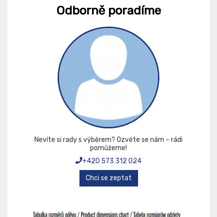
Odborně poradíme
Nevíte si rady s výběrem? Ozvěte se nám – rádi
pomůžeme!
+420 573 312 024
Chci se zeptat