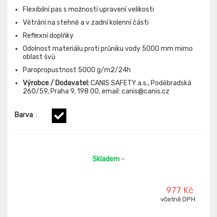
Flexibilní pas s možností upravení velikosti
Větrání na stehně a v zadní kolenní části
Reflexní doplňky
Odolnost materiálu proti průniku vody 5000 mm mimo
oblast švů
Paropropustnost 5000 g/m2/24h
Výrobce / Dodavatel:
CANIS SAFETY a.s., Poděbradská
260/59, Praha 9, 198 00, email: canis@canis.cz
Barva
:
Skladem
-
977 Kč
včetně DPH