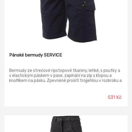
Pánské bermudy SERVICE
Bermudy ze strečové ripstopové tkaniny, lehké, s poutky a
s elastickým páskem v pase, zapínání na zip s klopou a
knoflíkem na pásku. Zpevněné prošití trojjehlou v rozkroku a
na vnitřní straně nohavice, prošití na boku dvojjehlou. Přední
kapsy klasického střihu, kapsička na mince v pravé kapse při
nošení a boční kapsa na svinovací metr. Levá postranní
531 Kč
kapsa s uzavírací klopou LOCK SYSTEM. Dvě zadní kapsy, z
nichž jedna s klopou na suchý zip.