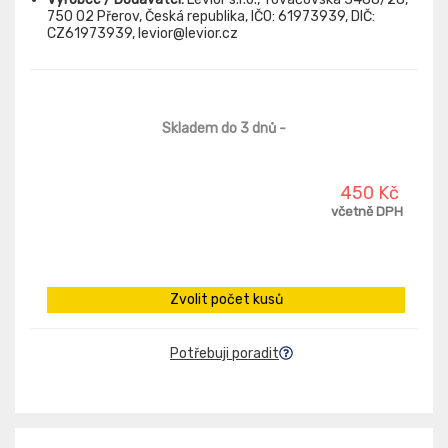
750 02 Přerov, Česká republika, IČO: 61973939, DIČ:
CZ61973939, levior@levior.cz
Skladem do 3 dnů
-
450 Kč
včetně DPH
Zvolit počet kusů
Potřebuji poradit