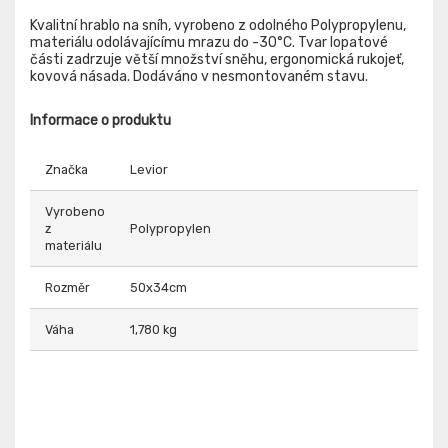
Kvalitní hrablo na sníh, vyrobeno z odolného Polypropylenu,
materiálu odolávajícímu mrazu do -30°C. Tvar lopatové
části zadrzuje větší množství sněhu, ergonomická rukojeť,
kovová násada. Dodáváno v nesmontovaném stavu.
Informace o produktu
Značka
Levior
Vyrobeno
z
Polypropylen
materiálu
Rozměr
50x34cm
Váha
1,780 kg