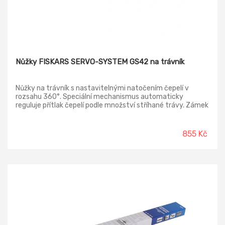
Nůžky FISKARS SERVO-SYSTEM GS42 na trávník
Nůžky na trávník s nastavitelnými natočením čepelí v
rozsahu 360°. Speciální mechanismus automaticky
reguluje přítlak čepelí podle množství stříhané trávy. Zámek
pro zajištění nůžek v uzavřené poloze se ovládá placem
ruky. Snadná a pohodlná práce.
855 Kč
-76%