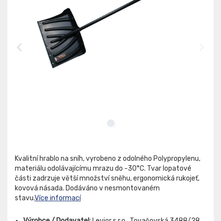
Kvalitní hrablo na sníh, vyrobeno z odolného Polypropylenu,
materiálu odolávajícímu mrazu do -30°C. Tvar lopatové
části zadrzuje větší množství sněhu, ergonomická rukojeť,
kovová násada. Dodáváno v nesmontovaném
stavu.
Více informací
Výrobce / Dodavatel:
Levior s.r.o., Tovačovská 3488/28,