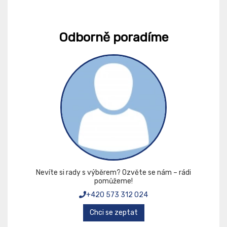
Odborně poradíme
Nevíte si rady s výběrem? Ozvěte se nám – rádi
pomůžeme!
+420 573 312 024
Chci se zeptat