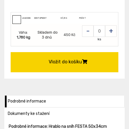
LE60008
DOSTUPNOST
KČ/KS:
POČET
-
+
Váha:
Skladem do
450 Kč
1,780 kg
3 dnů
ks
Vložit do košíku
Podrobné informace
Dokumenty ke stažení
Podrobné informace: Hrablo na sníh FESTA 50x34cm