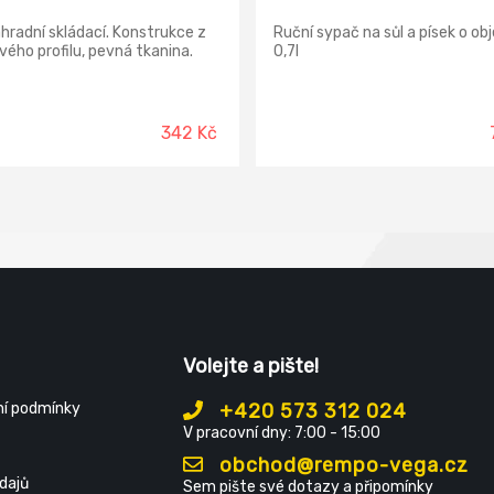
hradní skládací. Konstrukce z
Ruční sypač na sůl a písek o o
ového profilu, pevná tkanina.
0,7l
342 Kč
Volejte a pište!
í podmínky
+420 573 312 024
V pracovní dny: 7:00 - 15:00
obchod@rempo-vega.cz
dajů
Sem pište své dotazy a připomínky