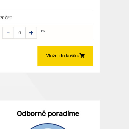
POČET
-
+
ks
Vložit do košíku
Odborně poradíme