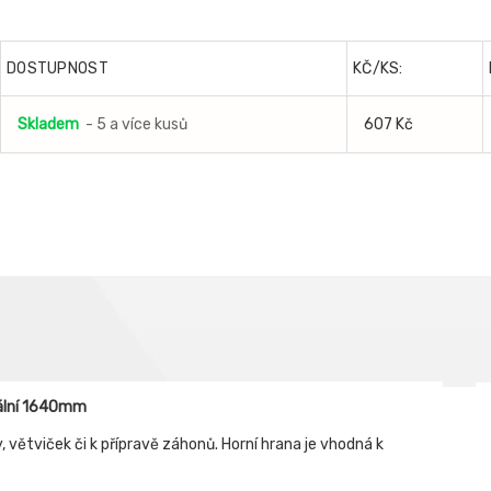
DOSTUPNOST
KČ/KS:
Skladem
- 5 a více kusů
607 Kč
zální 1640mm
 větviček či k přípravě záhonů. Horní hrana je vhodná k