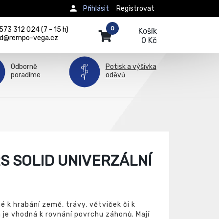
Přihlásit
Registrovat
0
73 312 024 (7 - 15 h)
Košík
d@rempo-vega.cz
0 Kč
Odborně
Potisk a výšivka
poradíme
oděvů
S SOLID UNIVERZÁLNÍ
é k hrabání země, trávy, větviček či k
 je vhodná k rovnání povrchu záhonů. Mají