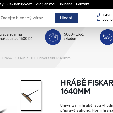
ty
Jak nakupovat
VIP členství
Oblíbené
Kontakt
+420 5
Hledat
obcho
prava zdarma
5000+ zboží
 nákupu nad 1500 Kč
skladem
Hrábě FISKARS SOLID univerzální 1640mm
HRÁBĚ FISKAR
1640MM
Univerzální hrábě jsou vhodn
přípravě záhonů. Horní hrana