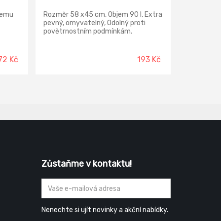
bjemu
Rozměr 58 x45 cm, Objem 90 l, Extra
pevný, omyvatelný, Odolný proti
povětrnostním podmínkám.
72 Kč
193 Kč
Zůstaňme v kontaktu!
Nenechte si ujít novinky a akční nabídky.