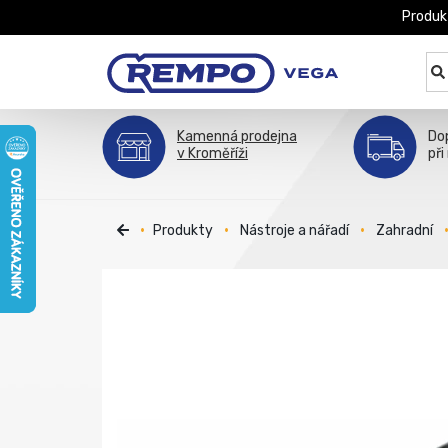
Produk
Kamenná prodejna
Do
v Kroměříži
při
Produkty
Nástroje a nářadí
Zahradní