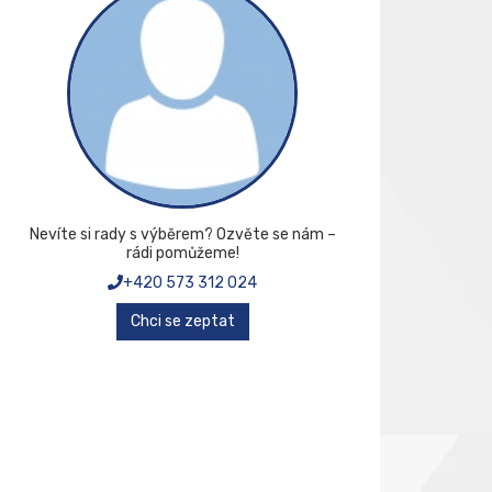
Nevíte si rady s výběrem? Ozvěte se nám –
rádi pomůžeme!
+420 573 312 024
Chci se zeptat