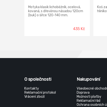
Motyka klasik lichoběžník, ocelová,
Koš za
kovaná, s dřevěnou násadou 120cm
hliník
(buk) o šířce 120-140 mm.
435 Kč
O společnosti
Nakupování
Kontakty
Všeobecné obchodn
Reklamační protokol
Doprava
Vrácení zboží
Možnosti platby
Reklamační řád
Ochrana osobních ú