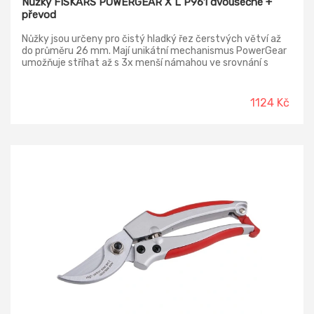
Nůžky FISKARS POWERGEAR X L P961 dvousečné +
převod
Nůžky jsou určeny pro čistý hladký řez čerstvých větví až
do průměru 26 mm. Mají unikátní mechanismus PowerGear
umožňuje stříhat až s 3x menší námahou ve srovnání s
běžnými nůžkami. Extra tvrdé, kalené a přesně broušené
ocelové čepele zůstávají dlouho ostré. Vrchní pohyblivá
čepel je potažená nepřilnavou vrstvou, která snižuje tření a
1124 Kč
chrání čepel před korozí. Tím je dosaženo plynulejších řezů a
neulpívání kůry a pryskyřice na povrchu čepele pro
maximální výkon. Ergonomické rukojeti jsou z FiberComp
materiálu s 3D povrchem SoftGrip pro bezpečné a
pohodlné držení. Nůžky jsou optimalizovány pro střední a
velkou velikost rukou, pro praváky.