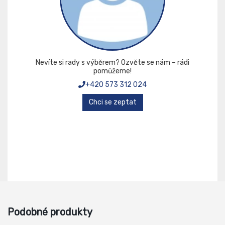
Nevíte si rady s výběrem? Ozvěte se nám – rádi
pomůžeme!
+420 573 312 024
Chci se zeptat
Podobné produkty