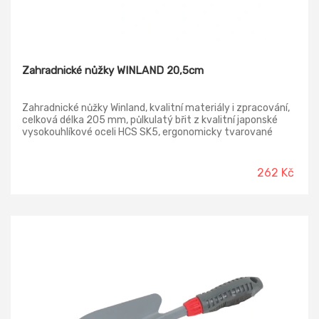
Zahradnické nůžky WINLAND 20,5cm
Zahradnické nůžky Winland, kvalitní materiály i zpracování,
celková délka 205 mm, půlkulatý břit z kvalitní japonské
vysokouhlíkové oceli HCS SK5, ergonomicky tvarované
pogumované rukojeti, náhradní pružina : 44980, použití :
střih dřevin a rostlin, zahradnické a dekoraterské práce,
balení : blistr s eurootvorem.
262 Kč