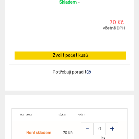
Skladem
-
70 Kč
včetně DPH
Zvolit počet kusů
Potřebuji poradit
DOSTUPNOST
KČ/KS:
POČET
-
+
Není skladem
70 Kč
ks