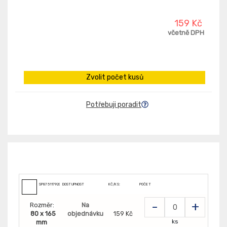
159 Kč
včetně DPH
Zvolit počet kusů
Potřebuji poradit
SP8751179200
DOSTUPNOST
KČ/KS:
POČET
-
+
Rozměr:
Na
80 x 165
objednávku
159 Kč
ks
mm