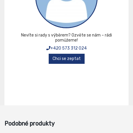
Nevíte si rady s výběrem? Ozvěte se nám – rádi
pomůžeme!
+420 573 312 024
Chci se zeptat
Podobné produkty