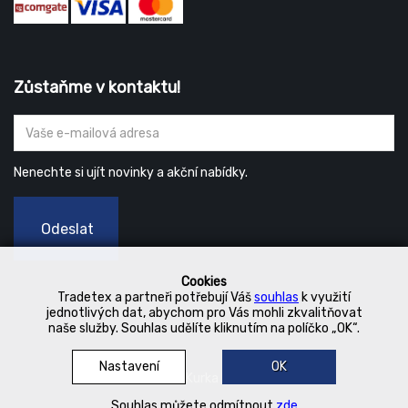
Zůstaňme v kontaktu!
Nenechte si ujít novinky a akční nabídky.
Odeslat
Cookies
Tradetex a partneři potřebují Váš
souhlas
k využití
jednotlivých dat, abychom pro Vás mohli zkvalitňovat
naše služby. Souhlas udělíte kliknutím na políčko „OK“.
Nastavení
OK
© 2019 Kurka Koncern
Souhlas můžete odmítnout
zde