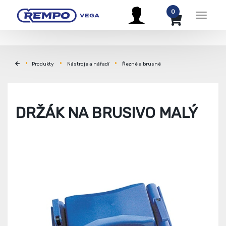
0
Menu
Produkty
Nástroje a nářadí
Řezné a brusné
DRŽÁK NA BRUSIVO MALÝ