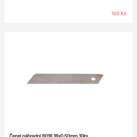
pojistkou. Dvoukomponentní tvarovaná rukojeť, délka břitu
180 mm.
160 Kč
Čepel náhradní B018 18x0.50mm 10ks