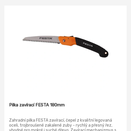
Pilka zavírací FESTA 180mm
Zahradní pilka FESTA zavírací, čepel z kvalitní legovaná
oceli, trojbroušené zakalené zuby - rychlý a přesný řez,
vhodné pro mokré i suché dřevo. Zavírací mechanizmus s