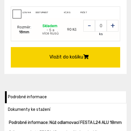
LE16144
DOSTUPNOST
KČ/KS:
POČET
-
+
Skladem
Rozměr:
90 Kč
- 5 a
18mm
více kusů
ks
Vložit do košíku
Podrobné informace
Dokumenty ke stažení
Podrobné informace: Nůž odlamovací FESTA L24 ALU 18mm