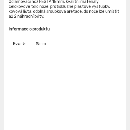
Odlamovací nůž FESTA 18mm, kvalitní materiály,
celokovové tělo nože, protiskluzné plastové výstupky,
kovová lišta, odolná šroubková aretace, do nože lze umístit
až 2 náhradní břity.
Informace o produktu
Rozměr
18mm