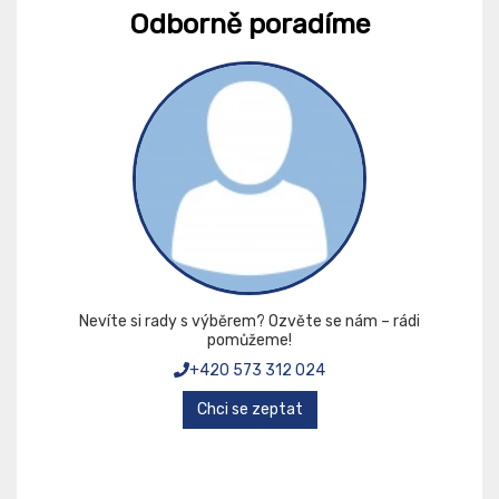
Odborně poradíme
Nevíte si rady s výběrem? Ozvěte se nám – rádi
pomůžeme!
+420 573 312 024
Chci se zeptat