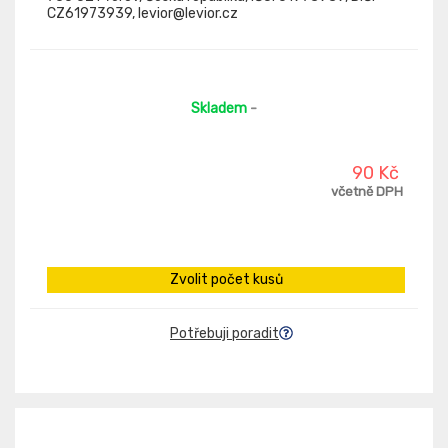
CZ61973939, levior@levior.cz
Skladem
-
90 Kč
včetně DPH
Zvolit počet kusů
Potřebuji poradit