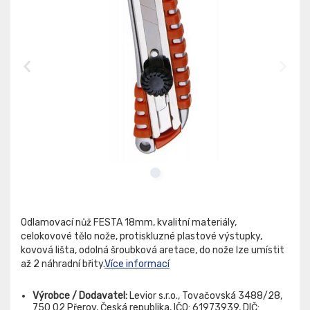
Odlamovací nůž FESTA 18mm, kvalitní materiály,
celokovové tělo nože, protiskluzné plastové výstupky,
kovová lišta, odolná šroubková aretace, do nože lze umístit
až 2 náhradní břity.
Více informací
Výrobce / Dodavatel:
Levior s.r.o., Tovačovská 3488/28,
750 02 Přerov, Česká republika, IČO: 61973939, DIČ: