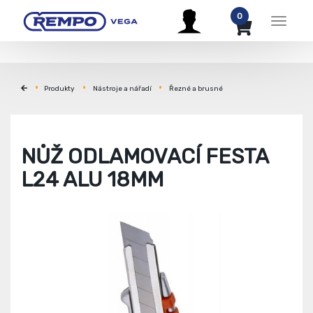
0
Menu
Produkty
Nástroje a nářadí
Řezné a brusné
NŮŽ ODLAMOVACÍ FESTA
L24 ALU 18MM