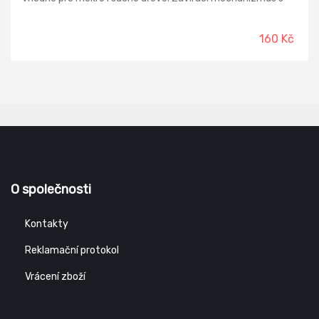
pojistkou. Dvoukomponentní tvarovaná rukojeť, délka břitu
180 mm.
160 Kč
O společnosti
Kontakty
Reklamační protokol
Vrácení zboží