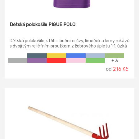
Dětská polokošile PIGUE POLO
Dětská polokošile, střih s bočními švy, límeček a lemy rukávů
s dvojitým reliéfním proužkem z žebrového úpletu 1:1, úzká
léga s 3 knoflíčky v barvě materiálu, vnitřní průkrčník
začištěn páskou z vrchového materiálu, zpevnění
+ 3
ramenních švů páskou.
od
216 Kč