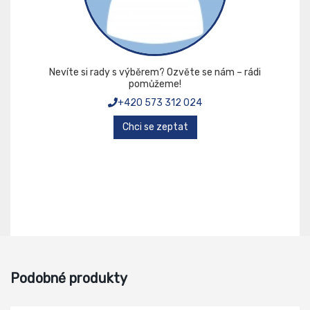
Nevíte si rady s výběrem? Ozvěte se nám – rádi
pomůžeme!
+420 573 312 024
Chci se zeptat
Podobné produkty