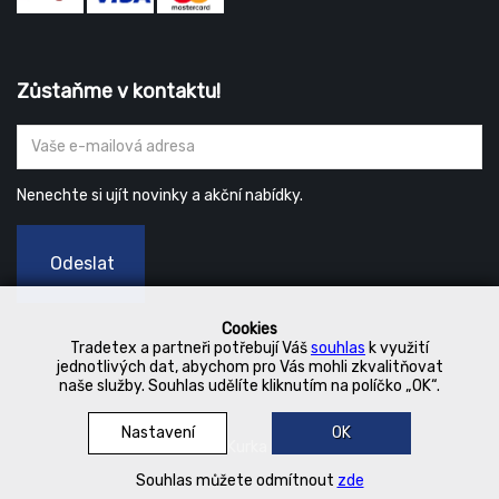
Zůstaňme v kontaktu!
Nenechte si ujít novinky a akční nabídky.
Odeslat
Cookies
Tradetex a partneři potřebují Váš
souhlas
k využití
jednotlivých dat, abychom pro Vás mohli zkvalitňovat
naše služby. Souhlas udělíte kliknutím na políčko „OK“.
Nastavení
OK
© 2019 Kurka Koncern
Souhlas můžete odmítnout
zde