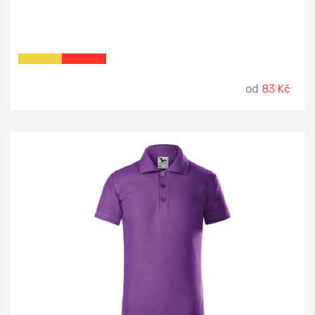
od
83 Kč