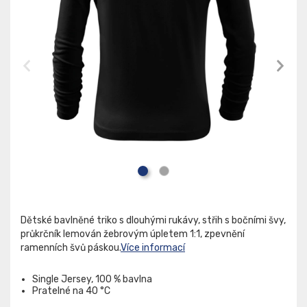
Dětské bavlněné triko s dlouhými rukávy, střih s bočními švy,
průkrčník lemován žebrovým úpletem 1:1, zpevnění
ramenních švů páskou.
Více informací
Single Jersey, 100 % bavlna
Pratelné na 40 °C