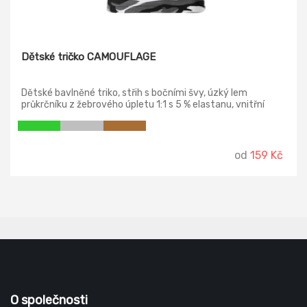
Dětské tričko CAMOUFLAGE
Dětské bavlněné triko, střih s bočními švy, úzký lem
průkrčníku z žebrového úpletu 1:1 s 5 % elastanu, vnitřní
část průkrčníku začištěna páskou v barvě camouflage,
zpevnění ramenních švů páskou.
od
159 Kč
O společnosti