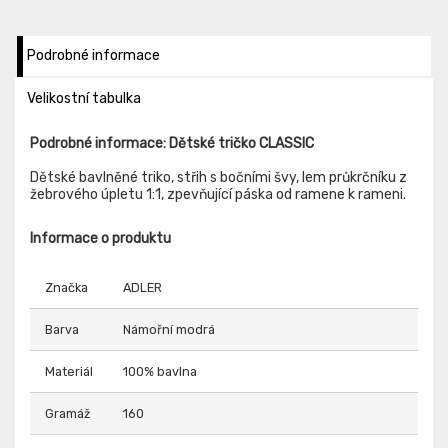
Podrobné informace
Velikostní tabulka
Podrobné informace: Dětské tričko CLASSIC
Dětské bavlněné triko, střih s bočními švy, lem průkrčníku z
žebrového úpletu 1:1, zpevňující páska od ramene k rameni.
Informace o produktu
Značka
ADLER
Barva
Námořní modrá
Materiál
100% bavlna
Gramáž
160