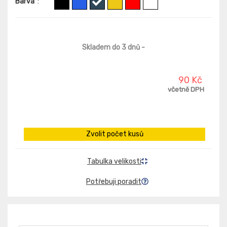
Barva
:
Skladem do 3 dnů
-
90 Kč
včetně DPH
Zvolit počet kusů
Tabulka velikosti
Potřebuji poradit