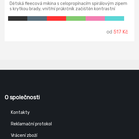
Dětská fleecová mikina s celopropínacím spirálovým zipem
s krytkou brady, vnitřní průkrčník začištěn kontrastní
páskou, kapsy se spirálovým zipem, dolní lem na stažení
elastickou šňůrkou, dekorativní prošití.
od
517 Kč
O společnosti
Kontakty
Reklamační protokol
Vrácení zboží