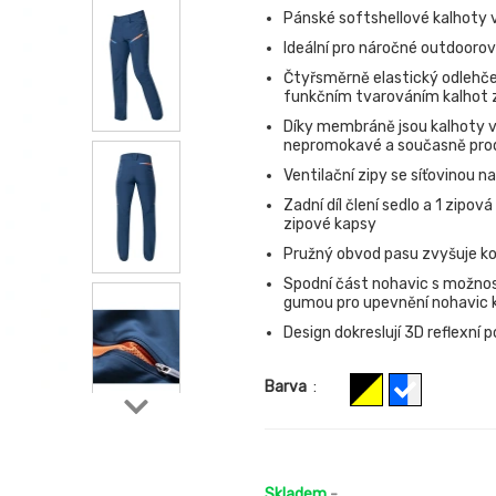
Pánské softshellové kalhoty 
Ideální pro náročné outdoorov
Čtyřsměrně elastický odlehče
funkčním tvarováním kalhot z
Díky membráně jsou kalhoty v
nepromokavé a současně pro
Ventilační zipy se síťovinou n
Zadní díl člení sedlo a 1 zipo
zipové kapsy
Pružný obvod pasu zvyšuje k
Spodní část nohavic s možnos
gumou pro upevnění nohavic k
Design dokreslují 3D reflexní p
Barva
:
Skladem
-