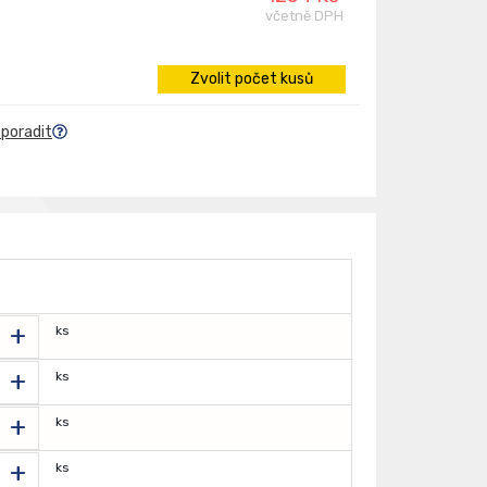
včetně DPH
Zvolit počet kusů
 poradit
+
ks
+
ks
+
ks
+
ks