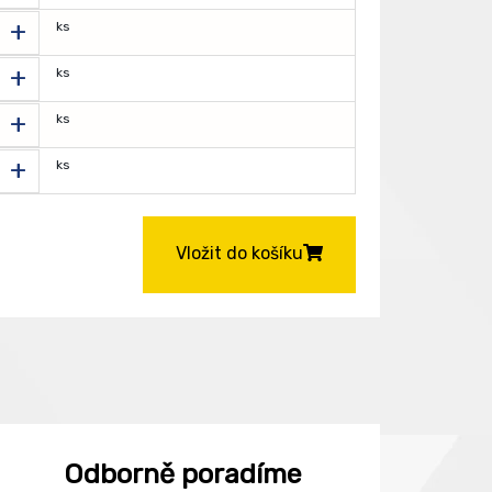
+
ks
+
ks
+
ks
+
ks
Vložit do košíku
Odborně poradíme