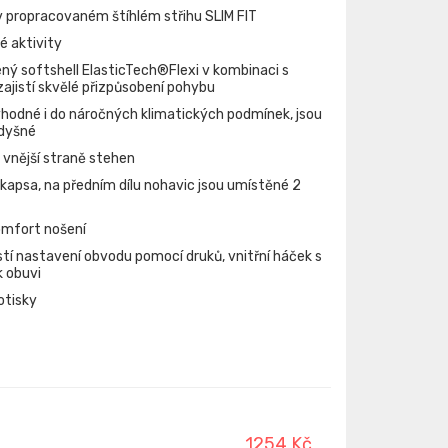
v propracovaném štíhlém střihu SLIM FIT
é aktivity
ný softshell ElasticTech®Flexi v kombinaci s
ajistí skvělé přizpůsobení pohybu
hodné i do náročných klimatických podmínek, jsou
dyšné
a vnější straně stehen
vá kapsa, na předním dílu nohavic jsou umístěné 2
omfort nošení
tí nastavení obvodu pomocí druků, vnitřní háček s
 obuvi
otisky
1254 Kč