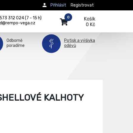
Přihlásit
Registrovat
0
73 312 024 (7 - 15 h)
Košík
d@rempo-vega.cz
0 Kč
Odborně
Potisk a výšivka
poradíme
oděvů
SHELLOVÉ KALHOTY