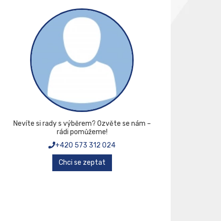
Nevíte si rady s výběrem? Ozvěte se nám –
rádi pomůžeme!
+420 573 312 024
Chci se zeptat