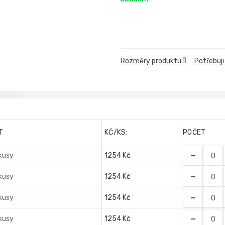
Rozměry produktu
Potřebuji
T
KČ/KS:
POČET
-
 kusy
1254 Kč
-
 kusy
1254 Kč
-
 kusy
1254 Kč
-
 kusy
1254 Kč