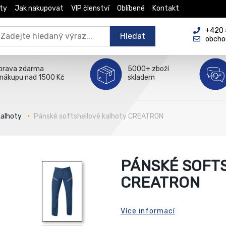
ty
Jak nakupovat
VIP členství
Oblíbené
Kontakt
+420 5
Hledat
obcho
prava zdarma
5000+ zboží
 nákupu nad 1500 Kč
skladem
Kalhoty
Pánské softshellové kalhoty CREATRON
PÁNSKÉ SOFT
CREATRON
Více informací