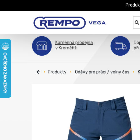
Produk
Kamenná prodejna
Do
v Kroměříži
při
Produkty
Oděvy pro práci / volný čas