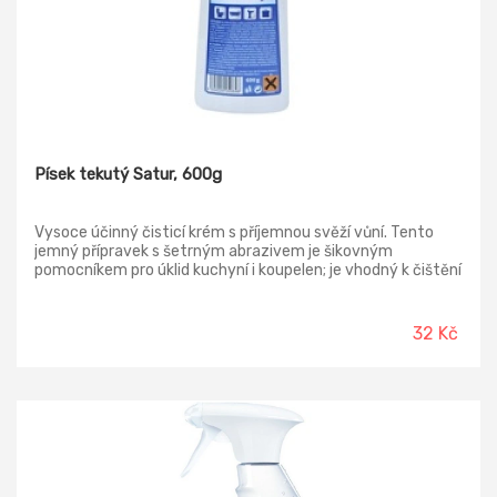
Písek tekutý Satur, 600g
Vysoce účinný čisticí krém s příjemnou svěží vůní. Tento
jemný přípravek s šetrným abrazivem je šikovným
pomocníkem pro úklid kuchyní i koupelen; je vhodný k čištění
všech nenasákavých povrchů, zejména nádobí, sporáků,
umyvadel, van a smaltovaných předmětů..
32 Kč