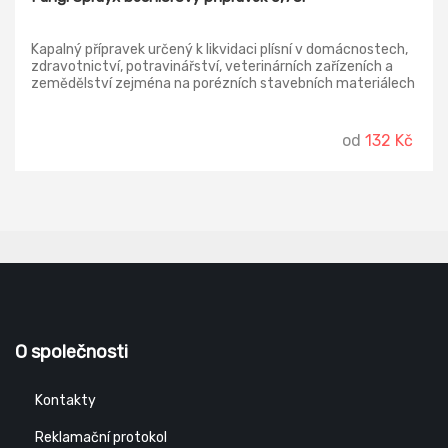
Kapalný přípravek určený k likvidaci plísní v domácnostech,
zdravotnictví, potravinářství, veterinárních zařízeních a
zemědělství zejména na porézních stavebních materiálech
(zdi, omítky, beton, dřevo apod.) a na textiliích. S vůní
avokádo. Používejte biocidní přípravky bezpečně. Před
použitím si vždy přečtěte údaje na obalu a připojené
od
132 Kč
informace o přípravku.
O společnosti
Kontakty
Reklamační protokol