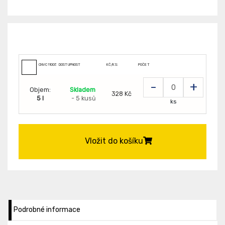
CNVC110050099
DOSTUPNOST
KČ/KS:
POČET
-
+
Objem:
Skladem
328 Kč
5 l
- 5 kusů
ks
Vložit do košíku
Podrobné informace