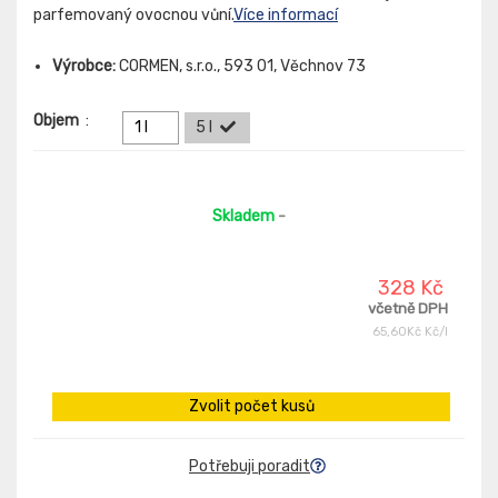
parfemovaný ovocnou vůní.
Více informací
Výrobce:
CORMEN, s.r.o., 593 01, Věchnov 73
Objem
:
1 l
5 l
Skladem
-
328 Kč
včetně DPH
65,60Kč Kč/l
Zvolit počet kusů
Potřebuji poradit