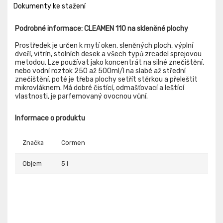
Dokumenty ke stažení
Podrobné informace: CLEAMEN 110 na skleněné plochy
Prostředek je určen k mytí oken, sleněných ploch, výplní
dveří, vitrín, stolních desek a všech typů zrcadel sprejovou
metodou. Lze používat jako koncentrát na silné znečištění,
nebo vodní roztok 250 až 500ml/l na slabé až střední
znečištění, poté je třeba plochy setřít stěrkou a přeleštit
mikrovláknem. Má dobré čistící, odmašťovací a leštící
vlastnosti, je parfemovaný ovocnou vůní.
Informace o produktu
Značka
Cormen
Objem
5 l