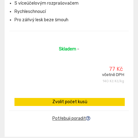
S víceúčelovým rozprašovačem
Rychleschnoucí
Pro zářivý lesk beze šmouh
Skladem
-
77 Kč
včetně DPH
140 Kč Kč/kg
Zvolit počet kusů
Potřebuji poradit