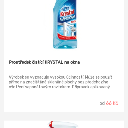
Prostředek čistící KRYSTAL na okna
Výrobek se vyznačuje vysokou účinností. Může se použít
přímo na znečištěné skleněné plochy bez předchozího
ošetření saponátovým roztokem. Přípravek aplikovaný
rozprašovačem umožňuje přesné dávkování pouze na
plochy, kde se má docílit požadovaný účinek. Díky svému
složení má vysoké mycí účinky. Skleněné plochy, ošetřené
od
66 Kč
tímto výrobkem, odpuzují vodu a tím pádem jsou lépe
průhledné, nerosí se a odolávají snáze běžným nečistotám.