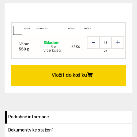
32129
DOSTUPNOST
KČ/KS:
POČET
-
+
Skladem
Váha:
77 Kč
- 5 a
550 g
více kusů
ks
Vložit do košíku
Podrobné informace
Dokumenty ke stažení