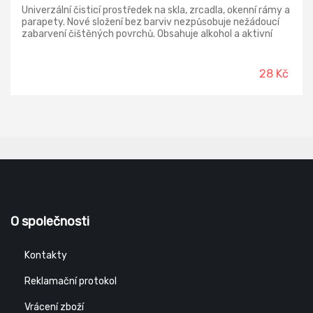
Univerzální čisticí prostředek na skla, zrcadla, okenní rámy a
parapety. Nové složení bez barviv nezpůsobuje nežádoucí
zabarvení čištěných povrchů. Obsahuje alkohol a aktivní
čisticí látky pro oslnivý lesk beze šmouh. Se svěží vůní
citrónu.
28 Kč
O společnosti
Kontakty
Reklamační protokol
Vrácení zboží