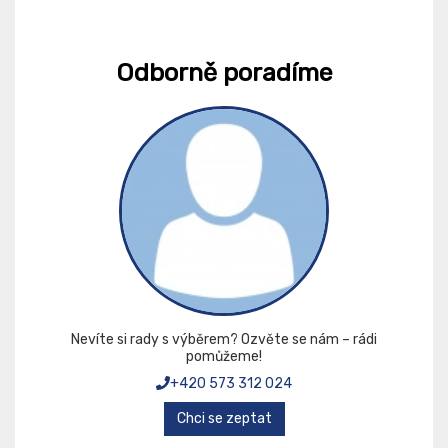
Odborně poradíme
Nevíte si rady s výběrem? Ozvěte se nám – rádi
pomůžeme!
+420 573 312 024
Chci se zeptat