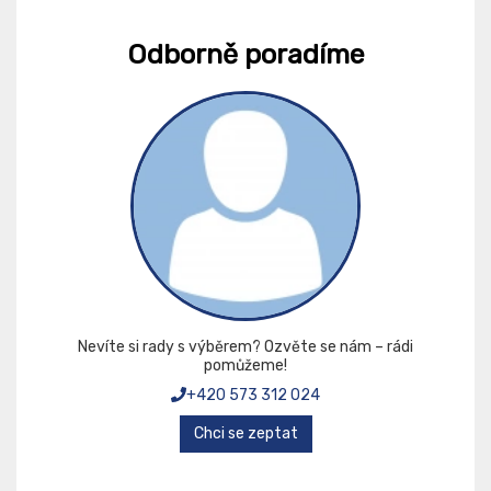
Odborně poradíme
Nevíte si rady s výběrem? Ozvěte se nám – rádi
pomůžeme!
+420 573 312 024
Chci se zeptat