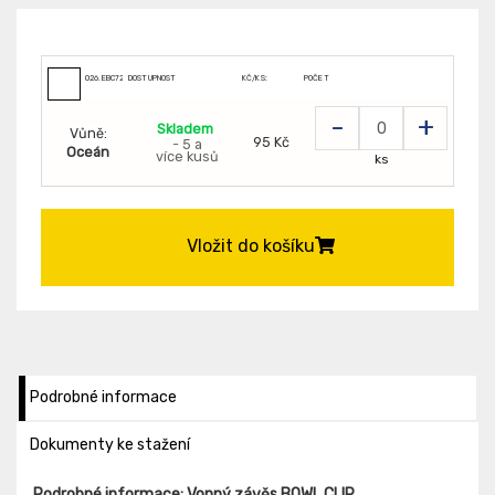
026.EBC72CBF
DOSTUPNOST
KČ/KS:
POČET
-
+
Skladem
Vůně:
95 Kč
- 5 a
Oceán
více kusů
ks
Vložit do košíku
Podrobné informace
Dokumenty ke stažení
Podrobné informace: Vonný závěs BOWL CLIP