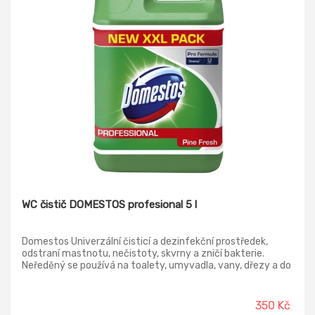
WC čistič DOMESTOS profesional 5 l
Domestos Univerzální čisticí a dezinfekční prostředek,
odstraní mastnotu, nečistoty, skvrny a zničí bakterie.
Neředěný se používá na toalety, umyvadla, vany, dřezy a do
odpadu. Ředěným prostředkem lze dezinfikovat všechny
omyvatelné povrchy. Lze také použít na bělení prádla.
350 Kč