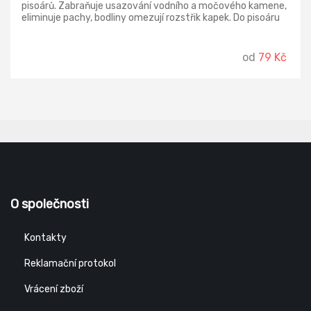
pisoárů. Zabraňuje usazování vodního a močového kamene,
eliminuje pachy, bodliny omezují rozstřik kapek. Do pisoáru
vkládejte bodlinami nahoru.
od
79 Kč
O společnosti
Kontakty
Reklamační protokol
Vrácení zboží