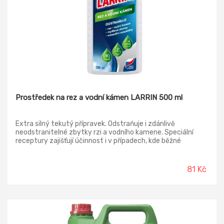
Prostředek na rez a vodní kámen LARRIN 500 ml
Extra silný tekutý přípravek. Odstraňuje i zdánlivě
neodstranitelné zbytky rzi a vodního kamene. Speciální
receptury zajišťují účinnost i v případech, kde běžné
přípravky selhávají. Vyčistí i dlouhodobě usazenou špínu.
Doporučujeme pro oblasti s tvrdou vodou.
81 Kč