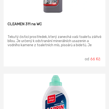
CLEAMEN 311 na WC
Tekutý čisticí prostředek, který zanechá vaši toaletu zářivě
bílou. Je určený k odstranění minerálních usazenin a
vodního kamene z toaletních mís, pisoárů a bidetů. Je
vhodný pro čištění veškerého nerezového a keramického
vybavení na toaletách. Není vhodný pro ošetření ploch z
hliníku a jiných kovů. Prostředek aplikujte neředěný, přímo
od
66 Kč
na vnitřní stěnu toaletní mísy a dle znečištění, nechte
působit asi 20 min. Toaletu potom pročistěte štětkou
včetně podvodní části a spláchněte.