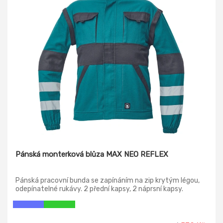
Pánská monterková blůza MAX NEO REFLEX
Pánská pracovní bunda se zapínáním na zip krytým légou,
odepínatelné rukávy. 2 přední kapsy, 2 náprsní kapsy.
Zesílení namáhaných míst loktů a ramen, reflexní pruhy po
odvodu rukávů a ve spodní části zad, pružné manžety
rukávů a spodní obvod v pase.