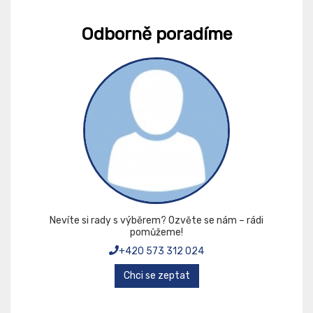
Odborně poradíme
Nevíte si rady s výběrem? Ozvěte se nám – rádi
pomůžeme!
+420 573 312 024
Chci se zeptat