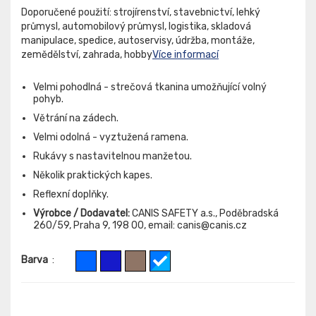
Doporučené použití: strojírenství, stavebnictví, lehký
průmysl, automobilový průmysl, logistika, skladová
manipulace, spedice, autoservisy, údržba, montáže,
zemědělství, zahrada, hobby
Více informací
Velmi pohodlná - strečová tkanina umožňující volný
pohyb.
Větrání na zádech.
Velmi odolná - vyztužená ramena.
Rukávy s nastavitelnou manžetou.
Několik praktických kapes.
Reflexní doplňky.
Výrobce / Dodavatel:
CANIS SAFETY a.s., Poděbradská
260/59, Praha 9, 198 00, email: canis@canis.cz
Barva
: