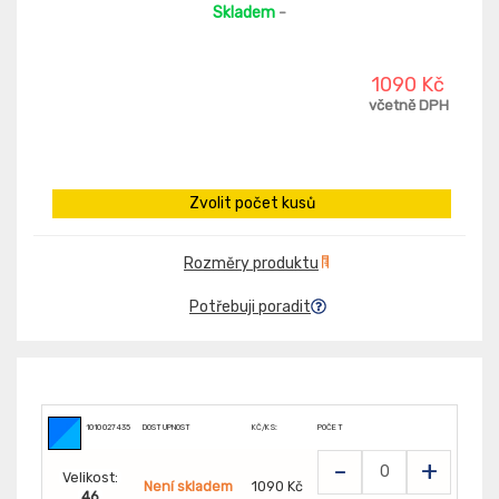
Skladem
-
1090 Kč
včetně DPH
Zvolit počet kusů
Rozměry produktu
Potřebuji poradit
1010027435
DOSTUPNOST
KČ/KS:
POČET
-
+
Velikost:
Není skladem
1090 Kč
46