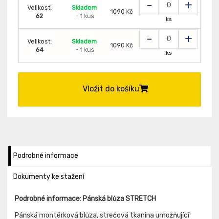
-
+
Velikost:
Skladem
1090 Kč
62
- 1 kus
ks
-
+
Velikost:
Skladem
1090 Kč
64
- 1 kus
ks
Vložit do košíku
Podrobné informace
Dokumenty ke stažení
Podrobné informace: Pánská blůza STRETCH
Pánská montérková blůza, strečová tkanina umožňující