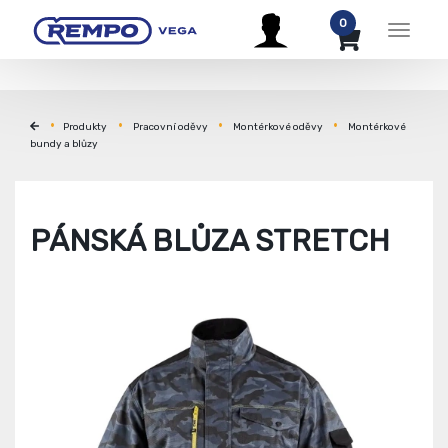
0
Menu
Produkty
Pracovní oděvy
Montérkové oděvy
Montérkové
bundy a blůzy
PÁNSKÁ BLŮZA STRETCH