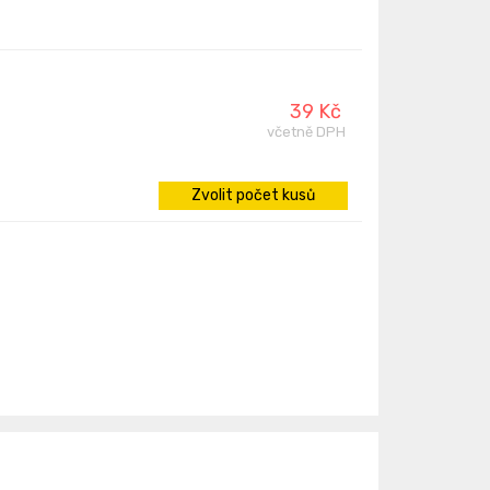
39 Kč
včetně DPH
Zvolit počet kusů