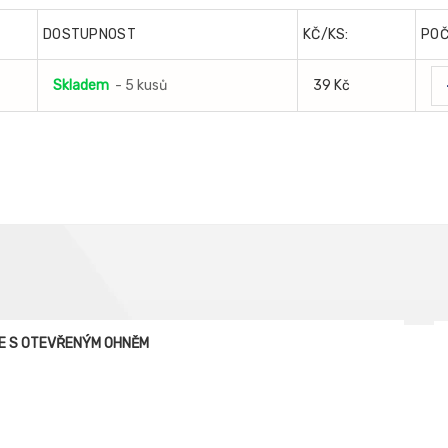
DOSTUPNOST
KČ/KS:
PO
Skladem
- 5 kusů
39 Kč
CE S OTEVŘENÝM OHNĚM