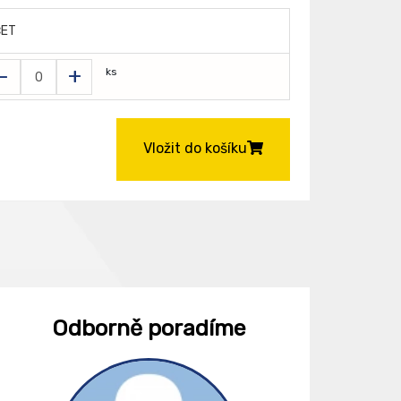
ČET
-
+
ks
Vložit do košíku
Odborně poradíme