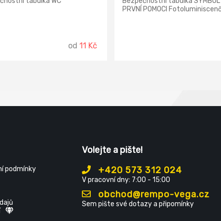
čnostní tabulka WC
Bezpečnostní tabulka SYMBOL
PRVNÍ POMOCI Fotoluminiscenč
od
11 Kč
Volejte a pište!
í podmínky
+420 573 312 024
V pracovní dny: 7:00 - 15:00
obchod@rempo-vega.cz
dajů
Sem pište své dotazy a připomínky
í