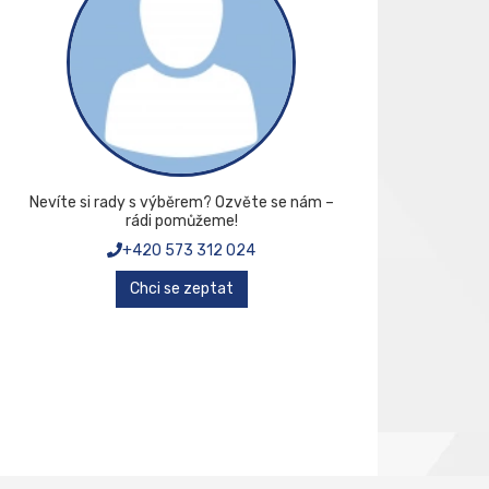
Nevíte si rady s výběrem? Ozvěte se nám –
rádi pomůžeme!
+420 573 312 024
Chci se zeptat