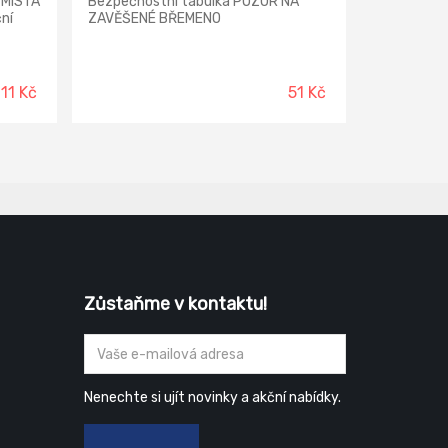
 MÍSTA
Bezpečnostní tabulka POZOR NA
ní
ZAVĚŠENÉ BŘEMENO
11 Kč
51 Kč
Zůstaňme v kontaktu!
Nenechte si ujít novinky a akční nabídky.