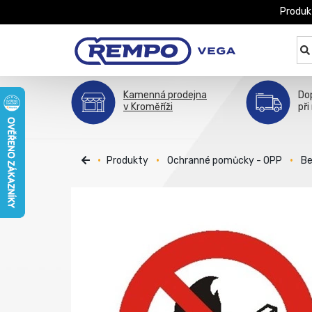
Produk
Kamenná prodejna
Do
v Kroměříži
při
Produkty
Ochranné pomůcky - OPP
Be