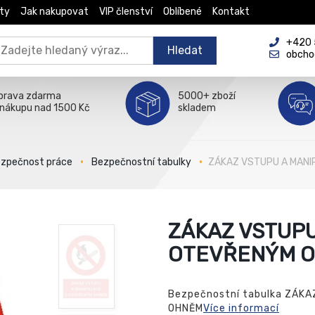
ty
Jak nakupovat
VIP členství
Oblíbené
Kontakt
+420 5
Hledat
obcho
prava zdarma
5000+ zboží
 nákupu nad 1500 Kč
skladem
zpečnost práce
Bezpečnostní tabulky
ZÁKAZ VSTUPU A MANI
ZÁKAZ VSTUPU
OTEVŘENÝM 
Bezpečnostní tabulka ZÁK
OHNĚM
Více informací