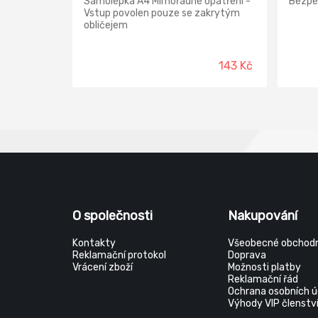
Samolepka A4 Mimořádné opatření -
Bezpe
Vstup povolen pouze se zakrytým
obličejem
143 Kč
O společnosti
Nakupování
Kontakty
Všeobecné obchodn
Reklamační protokol
Doprava
Vrácení zboží
Možnosti platby
Reklamační řád
Ochrana osobních ú
Výhody VIP členstv