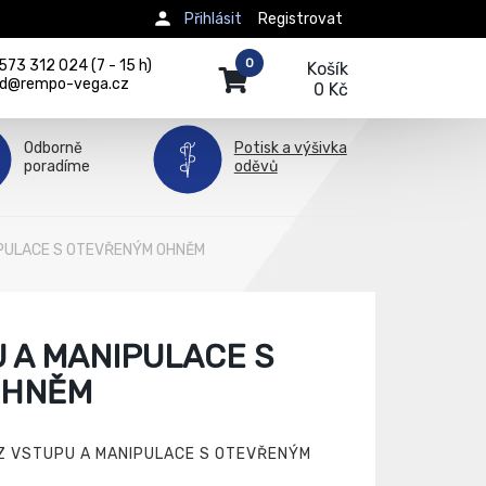
Přihlásit
Registrovat
0
73 312 024 (7 - 15 h)
Košík
d@rempo-vega.cz
0 Kč
Odborně
Potisk a výšivka
poradíme
oděvů
PULACE S OTEVŘENÝM OHNĚM
 A MANIPULACE S
OHNĚM
AZ VSTUPU A MANIPULACE S OTEVŘENÝM