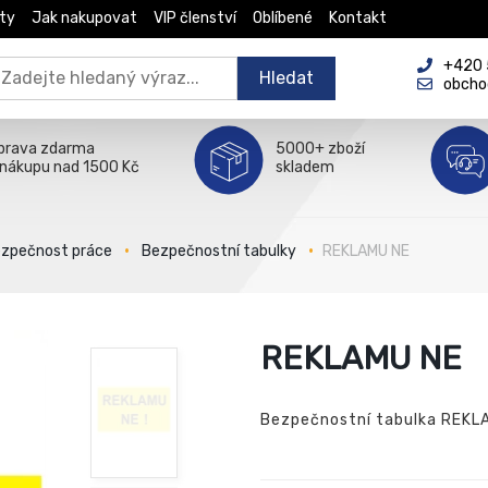
ty
Jak nakupovat
VIP členství
Oblíbené
Kontakt
+420 5
Hledat
obcho
prava zdarma
5000+ zboží
 nákupu nad 1500 Kč
skladem
zpečnost práce
Bezpečnostní tabulky
REKLAMU NE
REKLAMU NE
Bezpečnostní tabulka REKL