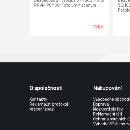
Bezpečnostní tabulka SYMBOL MÍSTA
Bezpe
PRVNÍ POMOCI Fotoluminiscenční
SCHOD
Fotol
11 Kč
O společnosti
Nakupování
Kontakty
Všeobecné obchodn
Reklamační protokol
Doprava
Vrácení zboží
Možnosti platby
Reklamační řád
Ochrana osobních ú
Výhody VIP členstv