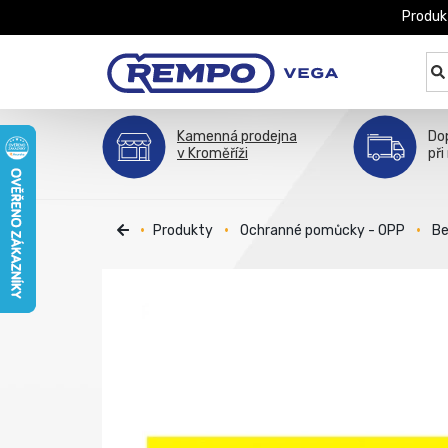
Produk
Kamenná prodejna
Do
v Kroměříži
při
Produkty
Ochranné pomůcky - OPP
Be