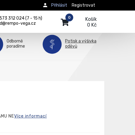
Přihlásit
Registrovat
0
73 312 024 (7 - 15 h)
Košík
d@rempo-vega.cz
0 Kč
Odborně
Potisk a výšivka
poradíme
oděvů
AMU NE
Více informací