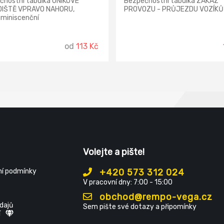
čnostní tabulka ÚNIKOVÉ
Bezpečnostní tabulka ZÁKAZ
IŠTĚ VPRAVO NAHORU,
PROVOZU - PRŮJEZDU VOZÍKŮ
uminiscenční
od
113 Kč
Volejte a pište!
í podmínky
+420 573 312 024
V pracovní dny: 7:00 - 15:00
obchod@rempo-vega.cz
dajů
Sem pište své dotazy a připomínky
í