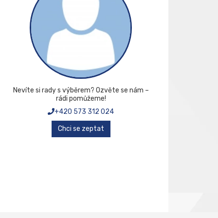
Nevíte si rady s výběrem? Ozvěte se nám –
rádi pomůžeme!
+420 573 312 024
Chci se zeptat