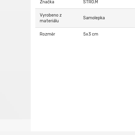
Značka
STRO.M
Vyrobeno z
Samolepka
materiálu
Rozměr
5x3 cm