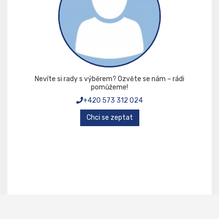
Nevíte si rady s výběrem? Ozvěte se nám – rádi
pomůžeme!
+420 573 312 024
Chci se zeptat