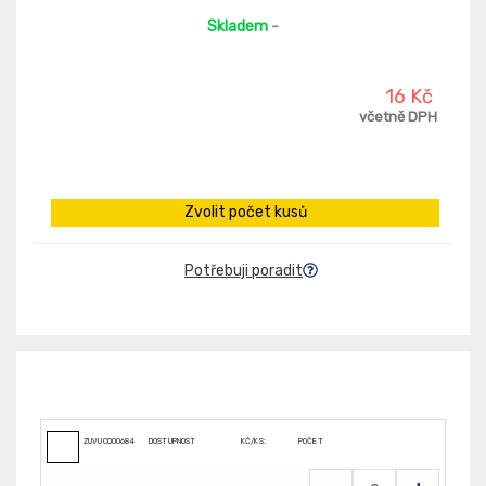
Skladem
-
16 Kč
včetně DPH
Zvolit počet kusů
Potřebuji poradit
ZUVUC000684
DOSTUPNOST
KČ/KS:
POČET