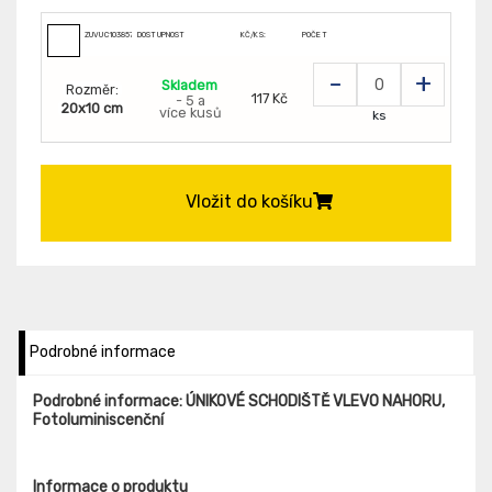
ZUVUC103857
DOSTUPNOST
KČ/KS:
POČET
-
+
Skladem
Rozměr:
117 Kč
- 5 a
20x10 cm
více kusů
ks
Vložit do košíku
Podrobné informace
Podrobné informace: ÚNIKOVÉ SCHODIŠTĚ VLEVO NAHORU,
Fotoluminiscenční
Informace o produktu