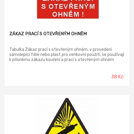
ZÁKAZ PRACÍ S OTEVŘENÝM OHNĚM
Tabulka Zákaz prací s otevřeným ohněm, v provedení
samolepící fólie nebo plast pro venkovní použití, se používají
k přísnému zákazu kouření a prací s otevřeným ohněm
všem osobám na pracoviště, kde hrozí zvýšené nebezpečí
požáru. Jedná se o všechny osoby, které v daném prostoru
pracují.
38 Kč