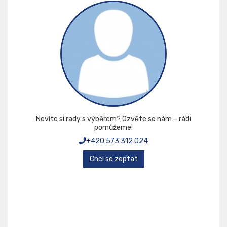
Nevíte si rady s výběrem? Ozvěte se nám – rádi
pomůžeme!
+420 573 312 024
Chci se zeptat