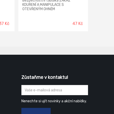
Bezpečnostní tabulka ZAKÁZ
KOUŘENÍ A MANIPULACE S
OTEVŘENÝM OHNĚM
37 Kč
47 Kč
Zůstaňme v kontaktu!
Nenechte si ujít novinky a akční nabídky.