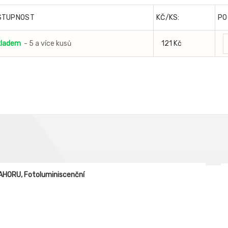
STUPNOST
KČ/KS:
PO
kladem
- 5 a více kusů
121 Kč
AHORU, Fotoluminiscenční