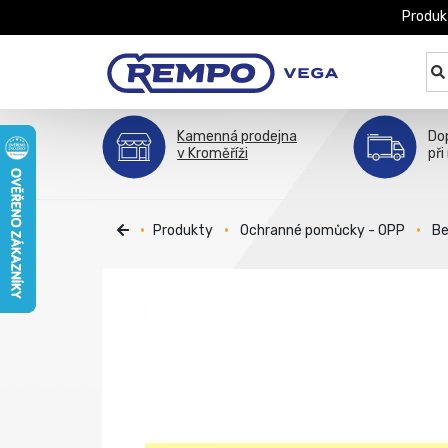
Produk
Kamenná prodejna
Do
v Kroměříži
při
Produkty
Ochranné pomůcky - OPP
Be