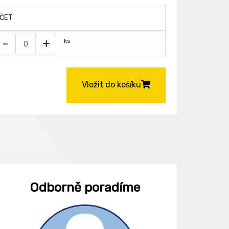
ČET
-
+
ks
Vložit do košíku
Odborně poradíme