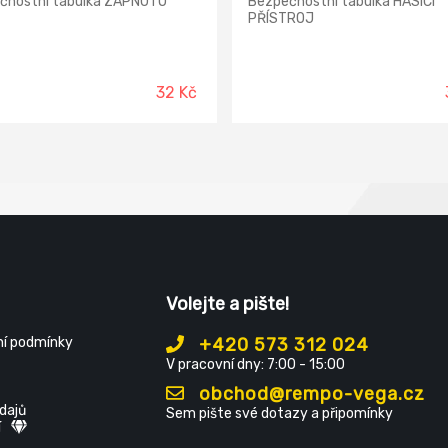
čnostní tabulka ZAPNUTO
Bezpečnostní tabulka HASICÍ
PŘÍSTROJ
32 Kč
Volejte a pište!
í podmínky
+420 573 312 024
V pracovní dny: 7:00 - 15:00
obchod@rempo-vega.cz
dajů
Sem pište své dotazy a připomínky
í