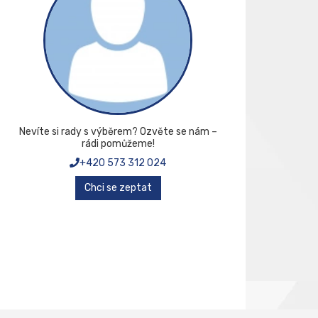
Nevíte si rady s výběrem? Ozvěte se nám –
rádi pomůžeme!
+420 573 312 024
Chci se zeptat