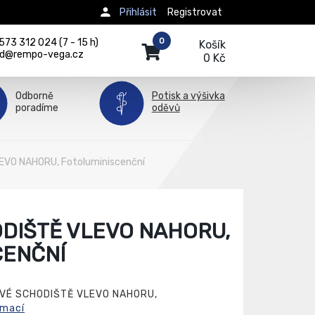
Přihlásit
Registrovat
0
73 312 024 (7 - 15 h)
Košík
d@rempo-vega.cz
0 Kč
Odborně
Potisk a výšivka
poradíme
oděvů
EVO NAHORU, Fotoluminiscenční
DIŠTĚ VLEVO NAHORU,
CENČNÍ
OVÉ SCHODIŠTĚ VLEVO NAHORU,
rmací