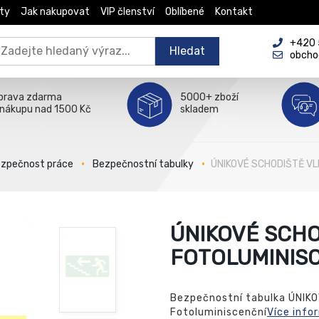
ty
Jak nakupovat
VIP členství
Oblíbené
Kontakt
+420 5
Hledat
obcho
prava zdarma
5000+ zboží
 nákupu nad 1500 Kč
skladem
zpečnost práce
Bezpečnostní tabulky
ÚNIKOVÉ SCHODIŠTĚ VL
ÚNIKOVÉ SCHO
FOTOLUMINIS
Bezpečnostní tabulka ÚNIK
Fotoluminiscenční
Více info