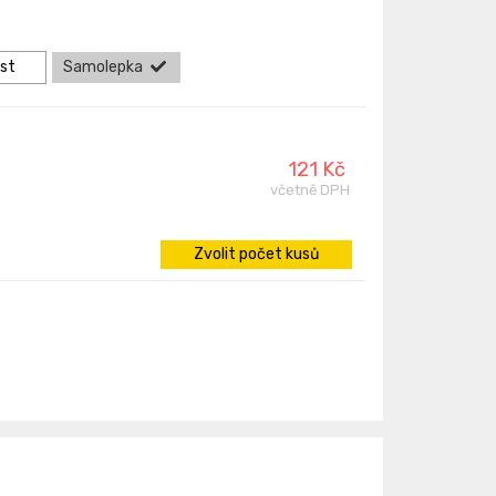
ast
Samolepka
121 Kč
včetně DPH
Zvolit počet kusů