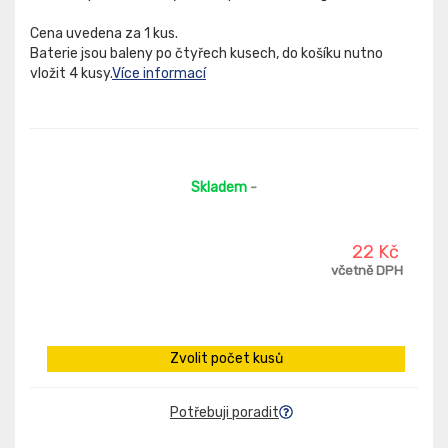
Cena uvedena za 1 kus.
Baterie jsou baleny po čtyřech kusech, do košíku nutno
vložit 4 kusy.
Více informací
Skladem
-
22 Kč
včetně DPH
Zvolit počet kusů
Potřebuji poradit