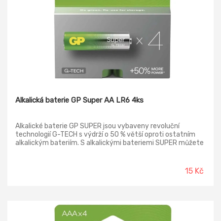
Alkalická baterie GP Super AA LR6 4ks
Alkalické baterie GP SUPER jsou vybaveny revoluční
technologií G-TECH s výdrží o 50 % větší oproti ostatním
alkalickým bateriím. S alkalickými bateriemi SUPER můžete
očekávat dlouhotrvající a spolehlivé napájení pro vaše
zařízení, ať už se jedná o dálkové ovladače, hračky nebo jiné
elektronické spotřebiče. Cena uvedena za kus. Baterie jsou
15 Kč
baleny po čtyřech kusech, do košíku nutno zadat čtyři kusy.