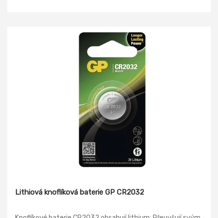
zadat čtyři kusy.
Lithiová knoflíková baterie GP CR2032
Knoflíkové baterie CR2032 obsahují lithium. Převyšují svým