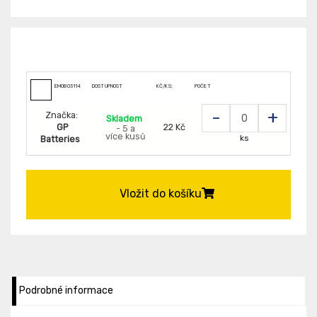
EMOB03114
DOSTUPNOST
KČ/KS:
POČET
-
+
Značka:
Skladem
GP
22 Kč
- 5 a
více kusů
ks
Batteries
Vložit do košíku
Podrobné informace