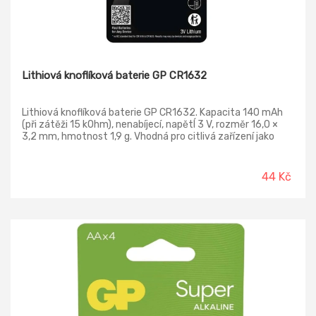
Lithiová knoflíková baterie GP CR1632
Lithiová knoflíková baterie GP CR1632. Kapacita 140 mAh
(při zátěži 15 kOhm), nenabíjecí, napětÍ 3 V, rozměr 16,0 ×
3,2 mm, hmotnost 1,9 g. Vhodná pro citlivá zařízení jako
např.: hodinky, kalkulačky, záložní podsvícení, autoalarmy,
tlakoměry, dálkové ovladače a další. Extrémně dlouhá
skladovatelnost až 10 let.
44 Kč