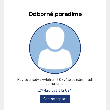
Odborně poradíme
Nevíte si rady s výběrem? Ozvěte se nám – rádi
pomůžeme!
+420 573 312 024
Chci se zeptat