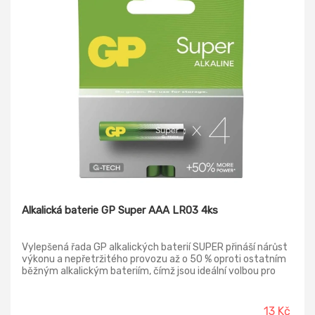
Alkalická baterie GP Super AAA LR03 4ks
Vylepšená řada GP alkalických baterií SUPER přináší nárůst
výkonu a nepřetržitého provozu až o 50 % oproti ostatním
běžným alkalickým bateriím, čímž jsou ideální volbou pro
dlouhé chvíle strávené s rodinou a další aktivity, které
vyžadují spolehlivý zdroj energie. Cena uvedena za kus.
Baterie jsou baleny po čtyřech kusech, do košíku nutno
13 Kč