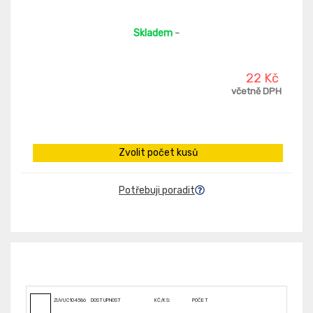
Skladem
-
22 Kč
včetně DPH
Zvolit počet kusů
Potřebuji poradit
ZUVUC104586
DOSTUPNOST
KČ/KS:
POČET