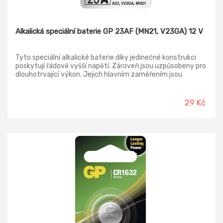
Alkalická speciální baterie GP 23AF (MN21, V23GA) 12 V
Tyto speciální alkalické baterie díky jedinečné konstrukci
poskytují řádově vyšší napětí. Zároveň jsou uzpůsobeny pro
dlouhotrvající výkon. Jejich hlavním zaměřením jsou
dálkové ovladače, hračky a jiná elektronická zařízení. Jejich
doba skladování je až 3 roky a pracovní teplota 0 °C až +45
°C.
29 Kč