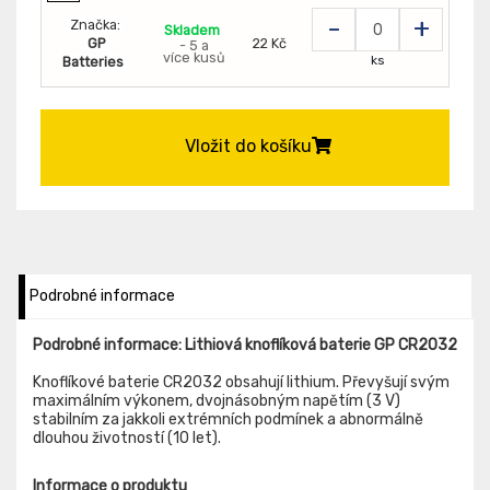
-
+
Značka:
Skladem
GP
22 Kč
- 5 a
více kusů
ks
Batteries
Vložit do košíku
Podrobné informace
Podrobné informace: Lithiová knoflíková baterie GP CR2032
Knoflíkové baterie CR2032 obsahují lithium. Převyšují svým
maximálním výkonem, dvojnásobným napětím (3 V)
stabilním za jakkoli extrémních podmínek a abnormálně
dlouhou životností (10 let).
Informace o produktu