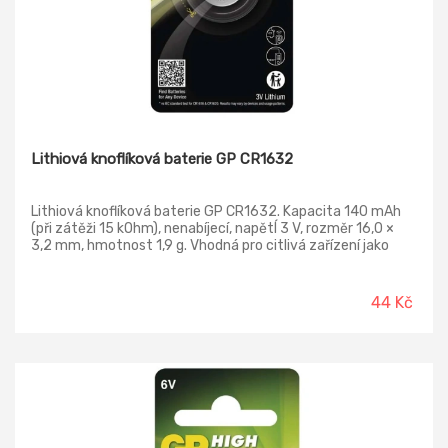
Lithiová knoflíková baterie GP CR1632
Lithiová knoflíková baterie GP CR1632. Kapacita 140 mAh
(při zátěži 15 kOhm), nenabíjecí, napětÍ 3 V, rozměr 16,0 ×
3,2 mm, hmotnost 1,9 g. Vhodná pro citlivá zařízení jako
např.: hodinky, kalkulačky, záložní podsvícení, autoalarmy,
tlakoměry, dálkové ovladače a další. Extrémně dlouhá
skladovatelnost až 10 let.
44 Kč