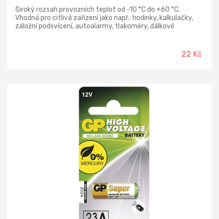
Široký rozsah provozních teplot od -10 °C do +60 °C.
Vhodná pro citlivá zařízení jako např.: hodinky, kalkulačky,
záložní podsvícení, autoalarmy, tlakoměry, dálkové
ovladače a další. Extrémně dlouhá skladovatelnost až 10
let.
22 Kč