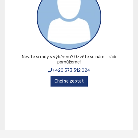
Nevíte si rady s výběrem? Ozvěte se nám – rádi
pomůžeme!
+420 573 312 024
Chci se zeptat