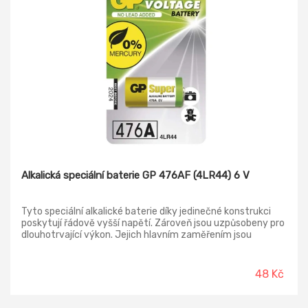
Alkalická speciální baterie GP 476AF (4LR44) 6 V
Tyto speciální alkalické baterie díky jedinečné konstrukci
poskytují řádově vyšší napětí. Zároveň jsou uzpůsobeny pro
dlouhotrvající výkon. Jejich hlavním zaměřením jsou
dálkové ovladače, hračky a jiná elektronická zařízení. Jejich
doba skladování je až 3 roky a pracovní teplota 0 °C až +45
°C.
48 Kč