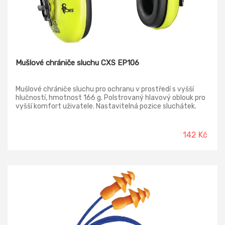
Mušlové chrániče sluchu CXS EP106
Mušlové chrániče sluchu pro ochranu v prostředí s vyšší
hlučností, hmotnost 166 g. Polstrovaný hlavový oblouk pro
vyšší komfort uživatele. Nastavitelná pozice sluchátek.
Možnost použití s náhlavním křížem CXS DP85 jako lesnický
komplet s ochranou sluchu. Útlum zvuku: SNR 27,5 dB.
Doporučené použití: zemědělství, strojírenství,
142 Kč
stavebnictví.