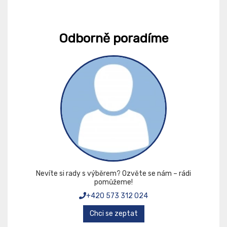
Odborně poradíme
Nevíte si rady s výběrem? Ozvěte se nám – rádi
pomůžeme!
+420 573 312 024
Chci se zeptat