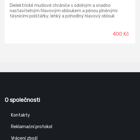
Dielektrické mušlové chrániče s odolným a snadno
nastavitelným hlavovým obloukem a pěnou plněnými
těsnícími polštářky; lehký a pohodlný hlavový oblouk
zajišťuje snížení tlaku při dlouhodobém nošení.
400 Kč
O společnosti
Kontakty
Reklamační protokol
Vrácení zboží