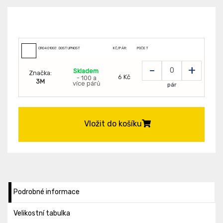
CR0401003599999
DOSTUPNOST
KČ/PÁR:
POČET
-
+
Skladem
Značka:
6 Kč
- 100 a
3M
více párů
pár
Vložit do košíku
Podrobné informace
Velikostní tabulka